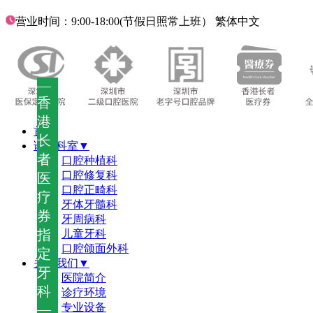
营业时间：9:00-18:00(节假日照常上班）
繁体中文
—
香
港
首页
长
诊疗科室▼
者
口腔种植科
口腔修复科
医
口腔正畸科
疗
牙体牙髓科
券
牙周病科
指
儿童牙科
口腔颌面外科
定
关于我们▼
牙
医院简介
科
诊疗环境
—
专业设备