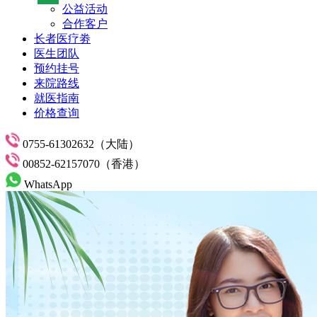
公益活动
合作客户
长者医疗劵
医生团队
预约挂号
来院路线
就医指南
价格查询
0755-61302632（大陆）
00852-62157070（香港）
WhatsApp