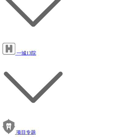
一城13院
项目专题