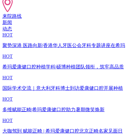
来院路线
新闻
动态
HOT
聚势深港 医路向新|香港华人牙医公会牙科专题讲座在希玛
HOT
希玛爱康健口腔种植学科|硕博种植团队领衔，筑牢高品质
HOT
国际学术交流｜意大利牙科博士到访爱康健口腔开展种植
HOT
多维赋能正畸|希玛爱康健口腔助力暑期微笑焕新
HOT
大咖驾到 赋能正畸 | 希玛爱康健口腔北京正畸名家见面日