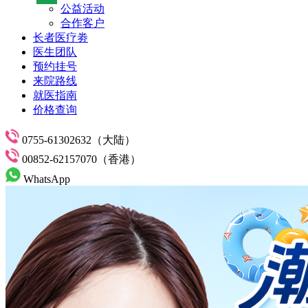
公益活动
合作客户
长者医疗劵
医生团队
预约挂号
来院路线
就医指南
价格查询
0755-61302632（大陆）
00852-62157070（香港）
WhatsApp