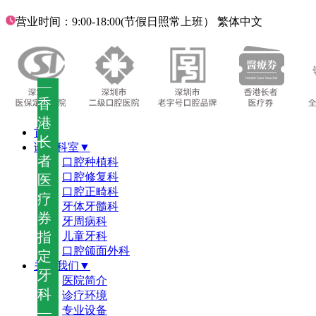
营业时间：9:00-18:00(节假日照常上班）
繁体中文
—
香
港
首页
长
诊疗科室▼
者
口腔种植科
口腔修复科
医
口腔正畸科
疗
牙体牙髓科
券
牙周病科
指
儿童牙科
口腔颌面外科
定
关于我们▼
牙
医院简介
科
诊疗环境
—
专业设备