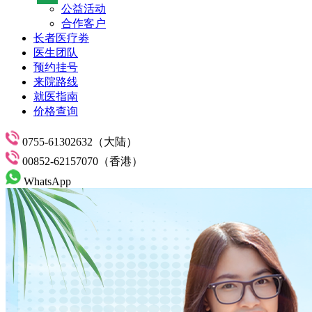
公益活动
合作客户
长者医疗劵
医生团队
预约挂号
来院路线
就医指南
价格查询
0755-61302632（大陆）
00852-62157070（香港）
WhatsApp