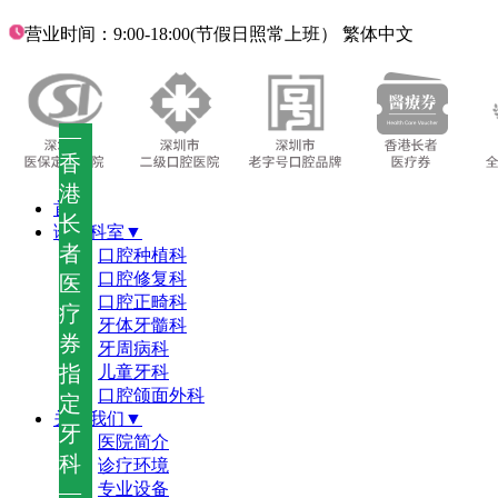
营业时间：9:00-18:00(节假日照常上班）
繁体中文
—
香
港
首页
长
诊疗科室▼
者
口腔种植科
口腔修复科
医
口腔正畸科
疗
牙体牙髓科
券
牙周病科
指
儿童牙科
口腔颌面外科
定
关于我们▼
牙
医院简介
科
诊疗环境
—
专业设备