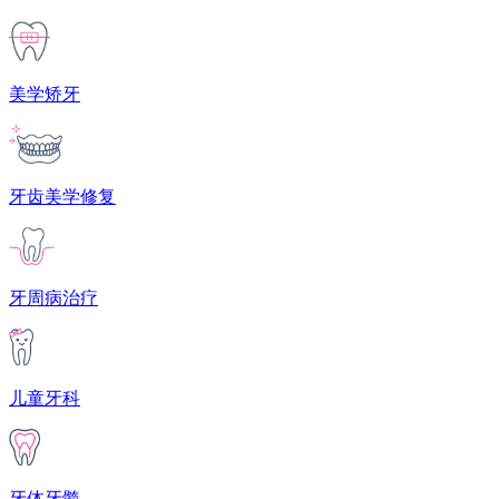
美学矫牙
牙齿美学修复
牙周病治疗
儿童牙科
牙体牙髓