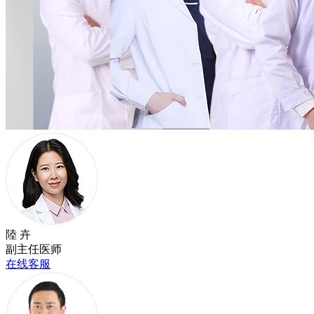
陸 卉
副主任医师
在线客服