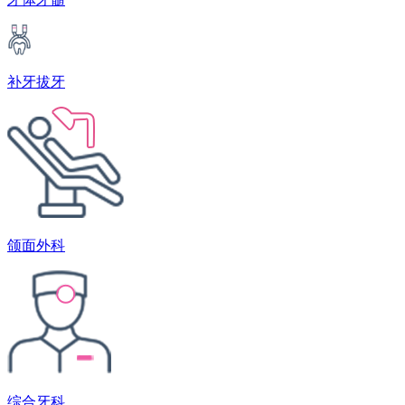
补牙拔牙
颌面外科
综合牙科