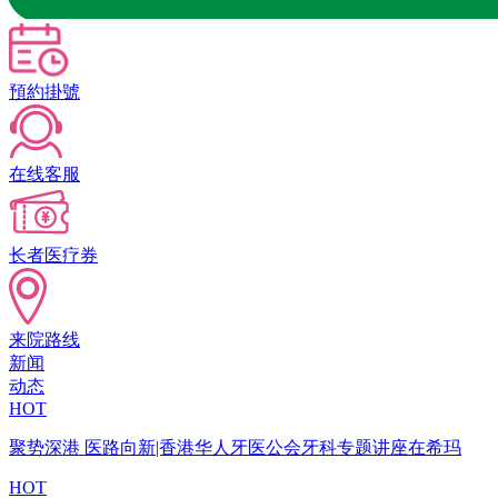
預約掛號
在线客服
长者医疗券
来院路线
新闻
动态
HOT
聚势深港 医路向新|香港华人牙医公会牙科专题讲座在希玛
HOT