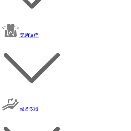
无菌诊疗
设备仪器