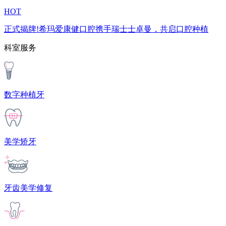
HOT
正式揭牌!希玛爱康健口腔携手瑞士士卓曼，共启口腔种植
科室服务
数字种植牙
美学矫牙
牙齿美学修复