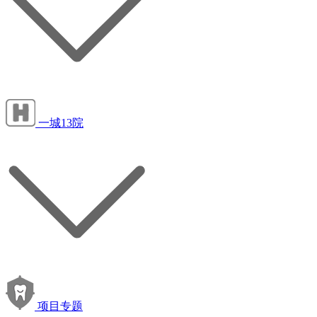
一城13院
项目专题