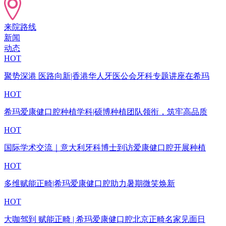
来院路线
新闻
动态
HOT
聚势深港 医路向新|香港华人牙医公会牙科专题讲座在希玛
HOT
希玛爱康健口腔种植学科|硕博种植团队领衔，筑牢高品质
HOT
国际学术交流｜意大利牙科博士到访爱康健口腔开展种植
HOT
多维赋能正畸|希玛爱康健口腔助力暑期微笑焕新
HOT
大咖驾到 赋能正畸 | 希玛爱康健口腔北京正畸名家见面日