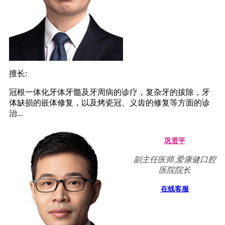
擅长:
冠根一体化牙体牙髓及牙周病的诊疗，复杂牙的拔除，牙
体缺损的嵌体修复，以及烤瓷冠、义齿的修复等方面的诊
治...
巩贤平
副主任医师,爱康健口腔
医院院长
在线客服