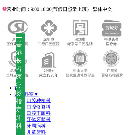
营业时间：9:00-18:00(节假日照常上班）
繁体中文
—
香
港
长
者
医
疗
首页
券
诊疗科室▼
指
口腔种植科
口腔修复科
定
口腔正畸科
牙
牙体牙髓科
科
牙周病科
儿童牙科
—