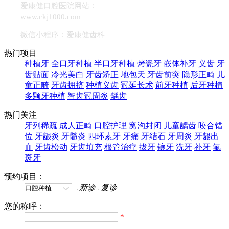
爱康健口腔医院网站：
www.ckj1000.com
微信小程序：爱康健齿科
热门项目
种植牙
全口牙种植
半口牙种植
烤瓷牙
嵌体补牙
义齿
牙
齿贴面
冷光美白
牙齿矫正
地包天
牙齿前突
隐形正畸
儿
童正畸
牙齿拥挤
种植义齿
冠延长术
前牙种植
后牙种植
多颗牙种植
智齿冠周炎
龋齿
热门关注
牙列稀疏
成人正畸
口腔护理
窝沟封闭
儿童龋齿
咬合错
位
牙龈炎
牙髓炎
四环素牙
牙痛
牙结石
牙周炎
牙龈出
血
牙齿松动
牙齿填充
根管治疗
拔牙
镶牙
洗牙
补牙
氟
斑牙
预约项目：
新诊
复诊
您的称呼：
*