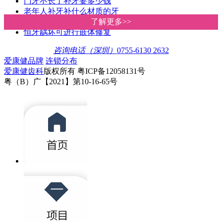
门牙不长了补牙要多少钱
老年人补牙补什么材质的牙
嵌体补牙与传统补牙的区别
了解更多>>
了解更多>>
恒牙龋坏可进行嵌体修复
咨询电话（深圳）
0755-6130 2632
爱康健品牌
连锁分布
爱康健齿科
版权所有 粤ICP备12058131号
粤（B）广【2021】第10-16-65号