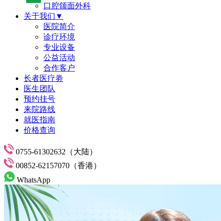
口腔颌面外科
关于我们▼
医院简介
诊疗环境
专业设备
公益活动
合作客户
长者医疗劵
医生团队
预约挂号
来院路线
就医指南
价格查询
0755-61302632（大陆）
00852-62157070（香港）
WhatsApp