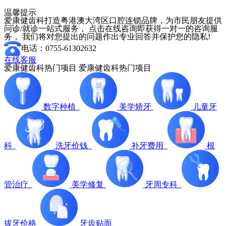
温馨提示
爱康健齿科打造粤港澳大湾区口腔连锁品牌，为市民朋友提供
问诊/就诊一站式服务， 点击在线咨询即获得一对一的咨询服
务， 我们将对您提出的问题作出专业回答并保护您的隐私!
电话：0755-61302632
在线客服
爱康健齿科热门项目
爱康健齿科热门项目
数字种植
美学矫牙
儿童牙
科
洗牙价钱
补牙费用
根
管治疗
美学修复
牙周专科
拔牙价格
牙齿贴面