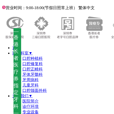
营业时间：9:00-18:00(节假日照常上班）
繁体中文
—
香
港
首页
长
诊疗科室▼
者
口腔种植科
口腔修复科
医
口腔正畸科
疗
牙体牙髓科
券
牙周病科
指
儿童牙科
口腔颌面外科
定
关于我们▼
牙
医院简介
科
诊疗环境
—
专业设备