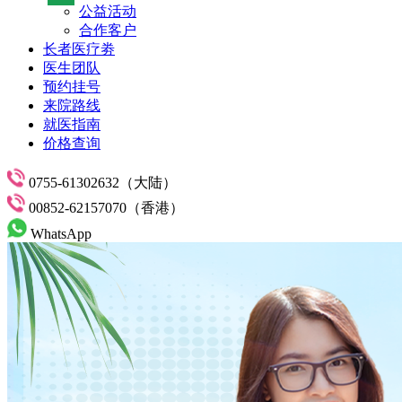
公益活动
合作客户
长者医疗劵
医生团队
预约挂号
来院路线
就医指南
价格查询
0755-61302632（大陆）
00852-62157070（香港）
WhatsApp