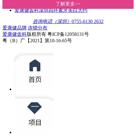
问深圳爱康健牙科医院 四环素牙怎
了解更多>>
了解更多>>
爱康健齿科深圳四环素牙美白大约
咨询电话（深圳）
0755-6130 2632
爱康健品牌
连锁分布
爱康健齿科
版权所有 粤ICP备12058131号
粤（B）广【2021】第10-16-65号