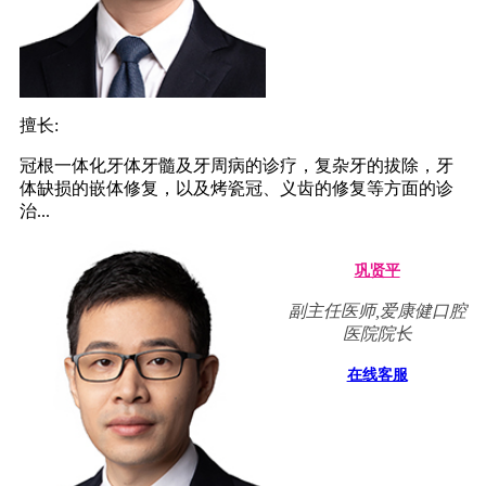
擅长:
冠根一体化牙体牙髓及牙周病的诊疗，复杂牙的拔除，牙
体缺损的嵌体修复，以及烤瓷冠、义齿的修复等方面的诊
治...
巩贤平
副主任医师,爱康健口腔
医院院长
在线客服