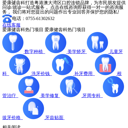
爱康健齿科打造粤港澳大湾区口腔连锁品牌，为市民朋友提供
问诊/就诊一站式服务， 点击在线咨询即获得一对一的咨询服
务， 我们将对您提出的问题作出专业回答并保护您的隐私!
电话：0755-61302632
在线客服
爱康健齿科热门项目
爱康健齿科热门项目
数字种植
美学矫牙
儿童牙
科
洗牙价钱
补牙费用
根
管治疗
美学修复
牙周专科
拔牙价格
牙齿贴面
相关阅读