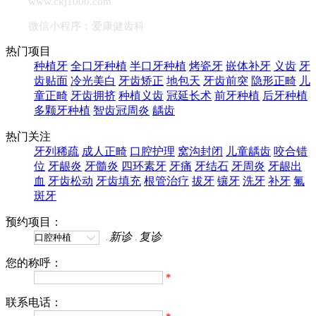
www.ckj1000.com
微信小程序：爱康健齿科
热门项目
种植牙
全口牙种植
半口牙种植
烤瓷牙
嵌体补牙
义齿
牙
齿贴面
冷光美白
牙齿矫正
地包天
牙齿前突
隐形正畸
儿
童正畸
牙齿拥挤
种植义齿
冠延长术
前牙种植
后牙种植
多颗牙种植
智齿冠周炎
龋齿
热门关注
牙列稀疏
成人正畸
口腔护理
窝沟封闭
儿童龋齿
咬合错
位
牙龈炎
牙髓炎
四环素牙
牙痛
牙结石
牙周炎
牙龈出
血
牙齿松动
牙齿填充
根管治疗
拔牙
镶牙
洗牙
补牙
氟
斑牙
预约项目：
新诊
复诊
您的称呼：
*
联系电话：