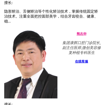
擅长:
隐形矫治、舌侧矫治等个性化矫治技术，掌握传统固定矫
治技术。注重全面把控面部美学，结合牙齿咬合、健康、
稳...
熊志华
集团康辉口腔门诊院长,
副主任医师,微创美容修
复种植专科医生
在线客服
擅长: