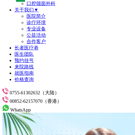
口腔颌面外科
关于我们▼
医院简介
诊疗环境
专业设备
公益活动
合作客户
长者医疗劵
医生团队
预约挂号
来院路线
就医指南
价格查询
0755-61302632（大陆）
00852-62157070（香港）
WhatsApp