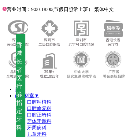
营业时间：9:00-18:00(节假日照常上班）
繁体中文
—
香
港
长
者
医
疗
首页
券
诊疗科室▼
指
口腔种植科
口腔修复科
定
口腔正畸科
牙
牙体牙髓科
科
牙周病科
儿童牙科
—