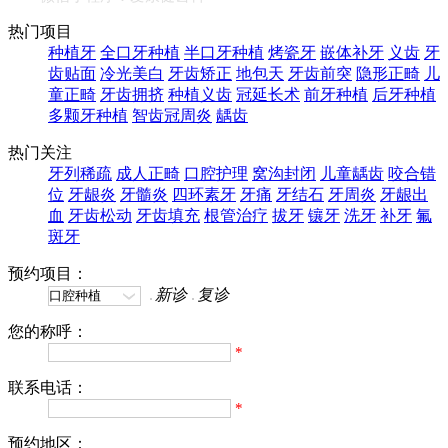
热门项目
种植牙
全口牙种植
半口牙种植
烤瓷牙
嵌体补牙
义齿
牙
齿贴面
冷光美白
牙齿矫正
地包天
牙齿前突
隐形正畸
儿
童正畸
牙齿拥挤
种植义齿
冠延长术
前牙种植
后牙种植
多颗牙种植
智齿冠周炎
龋齿
热门关注
牙列稀疏
成人正畸
口腔护理
窝沟封闭
儿童龋齿
咬合错
位
牙龈炎
牙髓炎
四环素牙
牙痛
牙结石
牙周炎
牙龈出
血
牙齿松动
牙齿填充
根管治疗
拔牙
镶牙
洗牙
补牙
氟
斑牙
预约项目：
新诊
复诊
您的称呼：
*
联系电话：
*
预约地区：