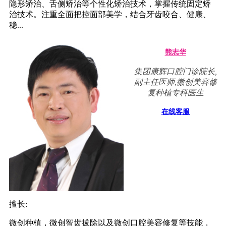
隐形矫治、舌侧矫治等个性化矫治技术，掌握传统固定矫
治技术。注重全面把控面部美学，结合牙齿咬合、健康、
稳...
熊志华
集团康辉口腔门诊院长,
副主任医师,微创美容修
复种植专科医生
在线客服
擅长:
微创种植，微创智齿拔除以及微创口腔美容修复等技能，