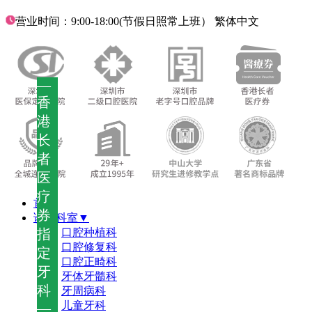
营业时间：9:00-18:00(节假日照常上班）
繁体中文
—
香
港
长
者
医
疗
首页
券
诊疗科室▼
指
口腔种植科
口腔修复科
定
口腔正畸科
牙
牙体牙髓科
科
牙周病科
儿童牙科
—