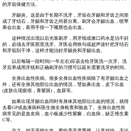
的牙齿保健方法。
牙龈炎。这是由于长期不洗牙，牙垢在牙龈和牙齿之间形
成了牙结石，牙龈和牙齿之间甚分离。刷牙会牙龈出血，咬苹
果会出血，甚用手按一下嘴唇也会出血。
这种情况出现以后光靠刷牙，用牙线或漱口药水是治不好
的，必须去牙医那里洗牙。牙医会用铁勾或超声波针把牙结石
和牙垢刮干净，这样才能治好牙龈炎和牙龈出血。
以后每隔一段时间(一年左右)应该去给牙医洗一次牙。洗
牙后养成用牙线和正确刷牙的习惯可以延长需要洗牙的时间。
全身出血性疾病。很多全身出血性疾病除了有牙龈出血之
外，还有全身其他部位出血的情况，譬如鼻出血，皮下出血
(皮肤出现瘀痕，青紫斑)，血尿等。
如果出现牙龈出血同时有身体其他部位出血的情况，就得
去看GP或血液病科医生做全身检查和验血了。全身出血性疾
病常见的是血友病，血小板减少性紫癜，白血病，缺乏维生素
C等。
总之，对于牙龈出血，要给予高度重视，认真对待，无论