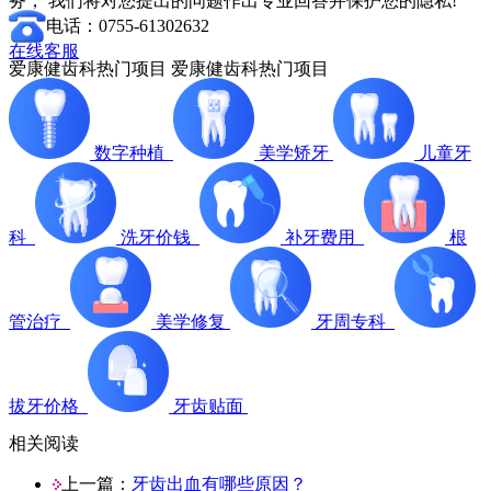
务， 我们将对您提出的问题作出专业回答并保护您的隐私!
电话：0755-61302632
在线客服
爱康健齿科热门项目
爱康健齿科热门项目
数字种植
美学矫牙
儿童牙
科
洗牙价钱
补牙费用
根
管治疗
美学修复
牙周专科
拔牙价格
牙齿贴面
相关阅读
上一篇：
牙齿出血有哪些原因？