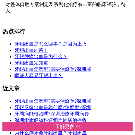
对整体口腔方案制定及系列化治疗有丰富的临床经验，待
人...
热点排行
牙龈出血是怎么回事？是因为上火
牙龈出血内幕！
牙龈肿痛出血是为什么？
牙龈出血须知道
牙齦出血怎麽辦?需要治療嗎?深圳羅
哪些人容易牙龈出血？
近文章
牙齦出血怎麽辦?需要治療嗎?深圳羅
牙齦反復出血是為什麽?怎麽辦?深圳
牙周病能根治嗎?深圳治療牙周病費
深圳愛康健齒科連鎖牙周病治療收
深圳哪家医院口腔比较好啊牙龈出
了解更多>>
了解更多>>
为什么刷牙会牙龈出血？牙龈出血