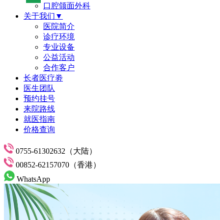
口腔颌面外科
关于我们▼
医院简介
诊疗环境
专业设备
公益活动
合作客户
长者医疗劵
医生团队
预约挂号
来院路线
就医指南
价格查询
0755-61302632（大陆）
00852-62157070（香港）
WhatsApp