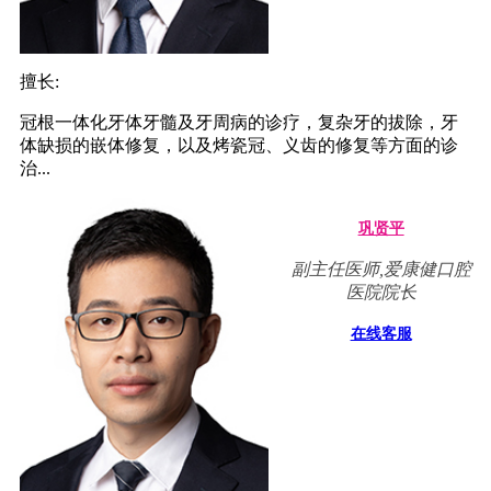
擅长:
冠根一体化牙体牙髓及牙周病的诊疗，复杂牙的拔除，牙
体缺损的嵌体修复，以及烤瓷冠、义齿的修复等方面的诊
治...
巩贤平
副主任医师,爱康健口腔
医院院长
在线客服