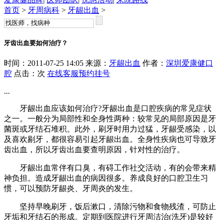
首页
>
牙周病科
>
牙龈出血
>
牙齿出血要如何治疗？
时间：2011-07-25 14:05 来源：
牙龈出血
作者：
深圳爱康健口
腔
点击：
次
在线客服
预约挂号
...
牙龈出血应该如何治疗?牙龈出血是口腔疾病的常见症状
之一。一般分为局部性和全身性两种：较常见的局部原因是牙
菌斑或牙结石堆积。此外，刷牙时用力过猛，牙龈受感染，以
及喜欢剔牙，都很容易引起牙龈出血。全身性疾病也可导致牙
齿出血，所以牙齿出血要查明原因，针对性的治疗。
牙龈出血常伴有口臭，有碍工作社交活动，有的会带来精
神负担。造成牙龈出血的病因很多。养成良好的口腔卫生习
惯，可以预防牙龈炎、牙周炎的发生。
坚持早晚刷牙，饭后漱口，清除污物和食物残渣，可防止
牙垢和牙结石的形成。定期到医院进行牙周洁治(洗牙)是较好