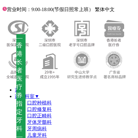
营业时间：9:00-18:00(节假日照常上班）
繁体中文
—
香
港
长
者
医
疗
首页
券
诊疗科室▼
指
口腔种植科
口腔修复科
定
口腔正畸科
牙
牙体牙髓科
科
牙周病科
儿童牙科
—