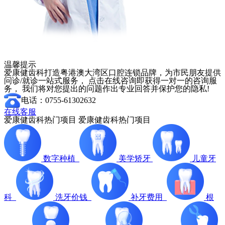
温馨提示
爱康健齿科打造粤港澳大湾区口腔连锁品牌，为市民朋友提供
问诊/就诊一站式服务， 点击在线咨询即获得一对一的咨询服
务， 我们将对您提出的问题作出专业回答并保护您的隐私!
电话：0755-61302632
在线客服
爱康健齿科热门项目
爱康健齿科热门项目
数字种植
美学矫牙
儿童牙
科
洗牙价钱
补牙费用
根