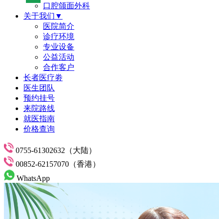
口腔颌面外科
关于我们▼
医院简介
诊疗环境
专业设备
公益活动
合作客户
长者医疗劵
医生团队
预约挂号
来院路线
就医指南
价格查询
0755-61302632（大陆）
00852-62157070（香港）
WhatsApp