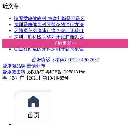
近文章
請問愛康健齒科 怎麽判斷是不是牙
深圳爱康健齿科牙髓炎的治疗方法
牙髓炎怎么快速止痛？深圳牙科口
深圳口腔科医院孕妇牙龈肿痛怎么
深圳爱康健连锁齿科牙髓炎根管治
了解更多>>
了解更多>>
哪里有好点的牙科深圳牙髓炎根管
咨询电话（深圳）
0755-6130 2632
爱康健品牌
连锁分布
爱康健齿科
版权所有 粤ICP备12058131号
粤（B）广【2021】第10-16-65号