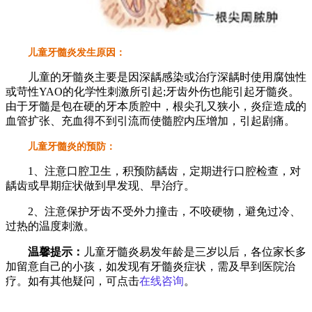
儿童牙髓炎发生原因：
儿童的牙髓炎主要是因深龋感染或治疗深龋时使用腐蚀性
或苛性YAO的化学性刺激所引起;牙齿外伤也能引起牙髓炎。
由于牙髓是包在硬的牙本质腔中，根尖孔又狭小，炎症造成的
血管扩张、充血得不到引流而使髓腔内压增加，引起剧痛。
儿童牙髓炎的预防：
1、注意口腔卫生，积预防龋齿，定期进行口腔检查，对
龋齿或早期症状做到早发现、早治疗。
2、注意保护牙齿不受外力撞击，不咬硬物，避免过冷、
过热的温度刺激。
温馨提示：
儿童牙髓炎易发年龄是三岁以后，各位家长多
加留意自己的小孩，如发现有牙髓炎症状，需及早到医院治
疗。如有其他疑问，可点击
在线咨询
。