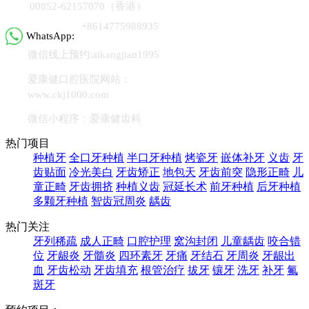
00852-62157070（香港）
+8614775988935
WhatsApp:
微信线上预约:aikangjian1995
爱康健口腔医院网站：
www.ckj1000.com
微信小程序：爱康健齿科
热门项目
种植牙
全口牙种植
半口牙种植
烤瓷牙
嵌体补牙
义齿
牙
齿贴面
冷光美白
牙齿矫正
地包天
牙齿前突
隐形正畸
儿
童正畸
牙齿拥挤
种植义齿
冠延长术
前牙种植
后牙种植
多颗牙种植
智齿冠周炎
龋齿
热门关注
牙列稀疏
成人正畸
口腔护理
窝沟封闭
儿童龋齿
咬合错
位
牙龈炎
牙髓炎
四环素牙
牙痛
牙结石
牙周炎
牙龈出
血
牙齿松动
牙齿填充
根管治疗
拔牙
镶牙
洗牙
补牙
氟
斑牙