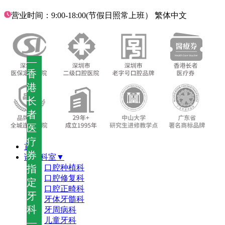
营业时间：9:00-18:00(节假日照常上班）
繁体中文
—
香
港
长
者
医
疗
首页
券
诊疗科室▼
指
口腔种植科
口腔修复科
定
口腔正畸科
牙
牙体牙髓科
科
牙周病科
儿童牙科
—