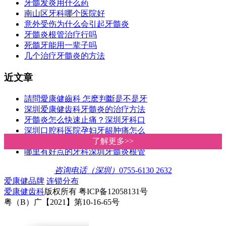
牙髓发炎用什么药
南山区牙科哪个医院好
意外受伤为什么会引起牙髓炎
牙髓炎根管治疗行吗
死髓牙能用一辈子吗
几个治疗牙髓炎的方法
近文章
請問愛康健齒科 怎麽判斷是不是牙
深圳爱康健齿科牙髓炎的治疗方法
牙髓炎怎么快速止痛？深圳牙科口
深圳口腔科医院孕妇牙龈肿痛怎么
深圳爱康健连锁齿科牙髓炎根管治
了解更多>>
了解更多>>
哪里有好点的牙科深圳牙髓炎根管
咨询电话（深圳）
0755-6130 2632
爱康健品牌
连锁分布
爱康健齿科
版权所有 粤ICP备12058131号
粤（B）广【2021】第10-16-65号