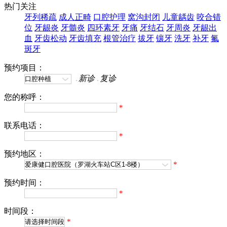
热门关注
牙列稀疏
成人正畸
口腔护理
窝沟封闭
儿童龋齿
咬合错
位
牙龈炎
牙髓炎
四环素牙
牙痛
牙结石
牙周炎
牙龈出
血
牙齿松动
牙齿填充
根管治疗
拔牙
镶牙
洗牙
补牙
氟
斑牙
预约项目：
新诊
复诊
您的称呼：
*
联系电话：
*
预约地区：
*
预约时间：
*
时间段：
*