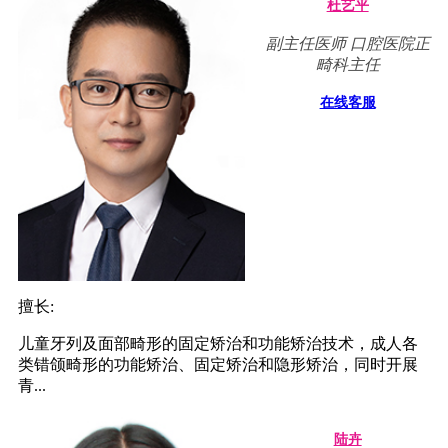
杜艺平
副主任医师 口腔医院正
畸科主任
在线客服
擅长:
儿童牙列及面部畸形的固定矫治和功能矫治技术，成人各
类错颌畸形的功能矫治、固定矫治和隐形矫治，同时开展
青...
陆卉