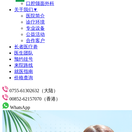
口腔颌面外科
关于我们▼
医院简介
诊疗环境
专业设备
公益活动
合作客户
长者医疗劵
医生团队
预约挂号
来院路线
就医指南
价格查询
0755-61302632（大陆）
00852-62157070（香港）
WhatsApp