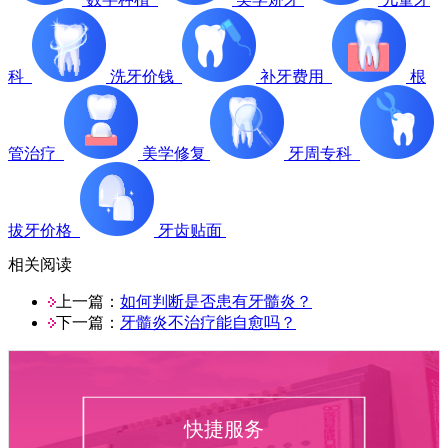
科
洗牙价钱
补牙费用
根
管治疗
美学修复
牙周专科
拔牙价格
牙齿贴面
相关阅读
上一篇：
如何判断是否患有牙髓炎？
下一篇：
牙髓炎不治疗能自愈吗？
快捷服务