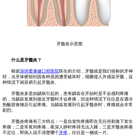
牙髓炎示意图
什么是牙髓炎？
根据
深圳爱康健口腔医院
医生的介绍，牙髓就是我们俗称的牙神
经，当牙体硬组织因各种原因遭受破坏时，细菌侵入并感染牙髓，这
种情况下就容易引起牙髓炎。
牙髓炎多是由龋病引起的，患有龋齿在开始时是不会感到疼痛
的，当龋齿发展到接近牙髓时才会疼痛，但这种情况下往往是在遇冷
热酸甜食物后引起疼痛。当龋齿发展到引起牙髓炎时，疼痛就会非常
剧烈。
牙髓炎疼痛有三大特点：一是自发性疼痛即在无任何刺激下发生
疼痛；二是常夜间疼痛，夜深人静时疼得无法入睡；三是牙髓炎疼痛
不定位，即病人说不清楚哪个
牙疼
，往往是一侧或一片。