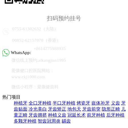
扫码预约挂号
0755-61302632（大陆）
00852-62157070（香港）
+8614775988935
WhatsApp:
微信线上预约:aikangjian1995
爱康健口腔医院网站：
www.ckj1000.com
微信小程序：爱康健齿科
热门项目
种植牙
全口牙种植
半口牙种植
烤瓷牙
嵌体补牙
义齿
牙
齿贴面
冷光美白
牙齿矫正
地包天
牙齿前突
隐形正畸
儿
童正畸
牙齿拥挤
种植义齿
冠延长术
前牙种植
后牙种植
多颗牙种植
智齿冠周炎
龋齿