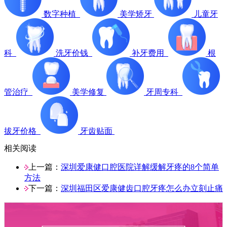
数字种植
美学矫牙
儿童牙
科
洗牙价钱
补牙费用
根
管治疗
美学修复
牙周专科
拔牙价格
牙齿贴面
相关阅读
上一篇：
深圳爱康健口腔医院详解缓解牙疼的8个简单
方法
下一篇：
深圳福田区爱康健齿口腔牙疼怎么办立刻止痛