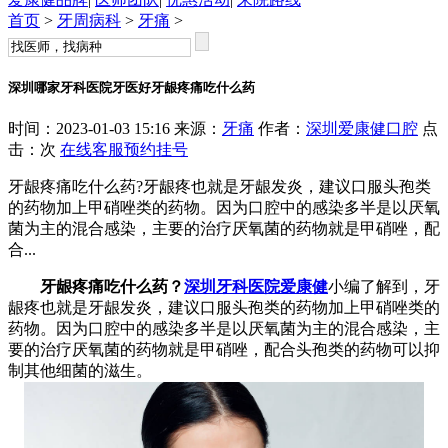
首页
>
牙周病科
>
牙痛
>
深圳哪家牙科医院牙医好牙龈疼痛吃什么药
时间：2023-01-03 15:16 来源：
牙痛
作者：
深圳爱康健口腔
点
击：
次
在线客服
预约挂号
牙龈疼痛吃什么药?牙龈疼也就是牙龈发炎，建议口服头孢类
的药物加上甲硝唑类的药物。因为口腔中的感染多半是以厌氧
菌为主的混合感染，主要的治疗厌氧菌的药物就是甲硝唑，配
合...
牙龈疼痛吃什么药？
深圳牙科医院爱康健
小编了解到，牙
龈疼也就是牙龈发炎，建议口服头孢类的药物加上甲硝唑类的
药物。因为口腔中的感染多半是以厌氧菌为主的混合感染，主
要的治疗厌氧菌的药物就是甲硝唑，配合头孢类的药物可以抑
制其他细菌的滋生。