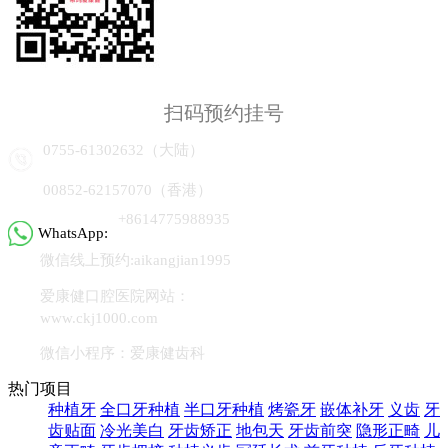
扫码预约挂号
0755-61302632（大陆）
00852-62157070（香港）
+8614775988935
WhatsApp:
微信线上预约:aikangjian1995
爱康健口腔医院网站：
www.ckj1000.com
微信小程序：爱康健齿科
热门项目
种植牙
全口牙种植
半口牙种植
烤瓷牙
嵌体补牙
义齿
牙
齿贴面
冷光美白
牙齿矫正
地包天
牙齿前突
隐形正畸
儿