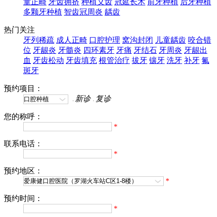
童正畸
牙齿拥挤
种植义齿
冠延长术
前牙种植
后牙种植
多颗牙种植
智齿冠周炎
龋齿
热门关注
牙列稀疏
成人正畸
口腔护理
窝沟封闭
儿童龋齿
咬合错
位
牙龈炎
牙髓炎
四环素牙
牙痛
牙结石
牙周炎
牙龈出
血
牙齿松动
牙齿填充
根管治疗
拔牙
镶牙
洗牙
补牙
氟
斑牙
预约项目：
新诊
复诊
您的称呼：
*
联系电话：
*
预约地区：
*
预约时间：
*