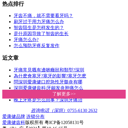
热点排行
牙齿不痛，就不需要看牙吗？
刷牙过于用力牙痛怎么办
智齿阻生是怎样发生的？
是什原因导致了智齿的生长
牙痛怎么办?
怎么预防牙疼反复发作
近文章
牙痛常見嘅有邊啲癥狀和類型?深圳
為什麽會塞牙?塞牙的影響?塞牙怎麽
問深圳愛康健口腔急性牙髓炎有哪
深圳爱康健齿科|牙龈发炎肿痛怎么
问爱康健齿科牙龈肿痛怎么办
了解更多>>
了解更多>>
晚上牙疼是怎么回事？深圳牙痛治
咨询电话（深圳）
0755-6130 2632
爱康健品牌
连锁分布
爱康健齿科
版权所有 粤ICP备12058131号