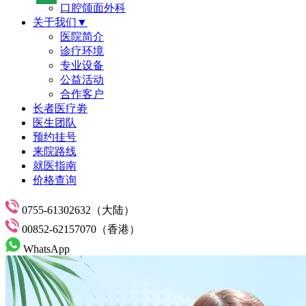
口腔颌面外科
关于我们▼
医院简介
诊疗环境
专业设备
公益活动
合作客户
长者医疗劵
医生团队
预约挂号
来院路线
就医指南
价格查询
0755-61302632（大陆）
00852-62157070（香港）
WhatsApp