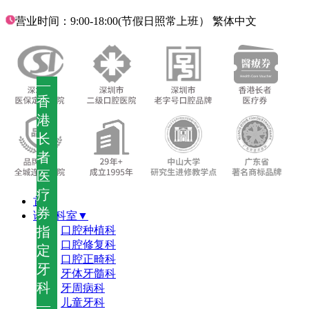
营业时间：9:00-18:00(节假日照常上班）
繁体中文
—
香
港
长
者
医
疗
首页
券
诊疗科室▼
指
口腔种植科
口腔修复科
定
口腔正畸科
牙
牙体牙髓科
科
牙周病科
儿童牙科
—