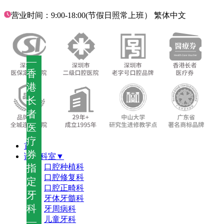
营业时间：9:00-18:00(节假日照常上班）
繁体中文
—
香
港
长
者
医
疗
首页
券
诊疗科室▼
指
口腔种植科
口腔修复科
定
口腔正畸科
牙
牙体牙髓科
科
牙周病科
儿童牙科
—