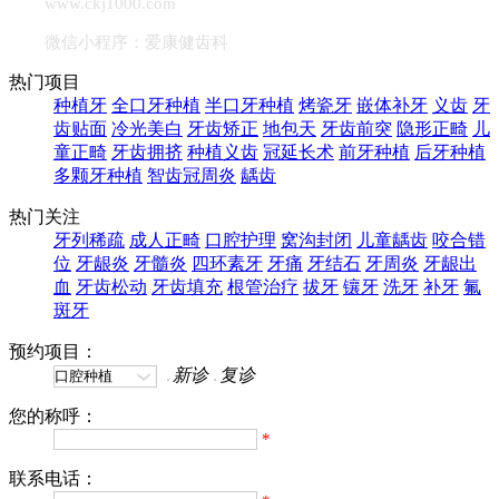
www.ckj1000.com
微信小程序：爱康健齿科
热门项目
种植牙
全口牙种植
半口牙种植
烤瓷牙
嵌体补牙
义齿
牙
齿贴面
冷光美白
牙齿矫正
地包天
牙齿前突
隐形正畸
儿
童正畸
牙齿拥挤
种植义齿
冠延长术
前牙种植
后牙种植
多颗牙种植
智齿冠周炎
龋齿
热门关注
牙列稀疏
成人正畸
口腔护理
窝沟封闭
儿童龋齿
咬合错
位
牙龈炎
牙髓炎
四环素牙
牙痛
牙结石
牙周炎
牙龈出
血
牙齿松动
牙齿填充
根管治疗
拔牙
镶牙
洗牙
补牙
氟
斑牙
预约项目：
新诊
复诊
您的称呼：
*
联系电话：