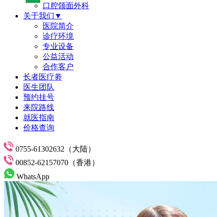
口腔颌面外科
关于我们▼
医院简介
诊疗环境
专业设备
公益活动
合作客户
长者医疗劵
医生团队
预约挂号
来院路线
就医指南
价格查询
0755-61302632（大陆）
00852-62157070（香港）
WhatsApp