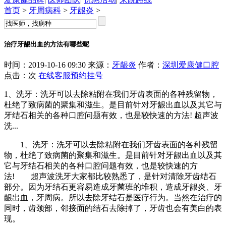
首页
>
牙周病科
>
牙龈炎
>
治疗牙龈出血的方法有哪些呢
时间：2019-10-16 09:30 来源：
牙龈炎
作者：
深圳爱康健口腔
点击：
次
在线客服
预约挂号
1、洗牙：洗牙可以去除粘附在我们牙齿表面的各种残留物，
杜绝了致病菌的聚集和滋生。是目前针对牙龈出血以及其它与
牙结石相关的各种口腔问题有效，也是较快速的方法! 超声波
洗...
1、洗牙：洗牙可以去除粘附在我们牙齿表面的各种残留
物，杜绝了致病菌的聚集和滋生。是目前针对牙龈出血以及其
它与牙结石相关的各种口腔问题有效，也是较快速的方
法! 超声波洗牙大家都比较熟悉了，是针对清除牙齿结石
部分。因为牙结石更容易造成牙菌班的堆积，造成牙龈炎、牙
龈出血，牙周病。所以去除牙结石是医疗行为。当然在治疗的
同时，齿颈部，邻接面的结石去除掉了，牙齿也会有美白的表
现。