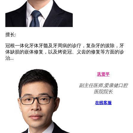
擅长:
冠根一体化牙体牙髓及牙周病的诊疗，复杂牙的拔除，牙
体缺损的嵌体修复，以及烤瓷冠、义齿的修复等方面的诊
治...
巩贤平
副主任医师,爱康健口腔
医院院长
在线客服