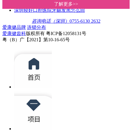
牙龈发炎怎么消炎较快？龙华附近
了解更多>>
了解更多>>
深圳较好口腔医院牙龈发黑怎么回
咨询电话（深圳）
0755-6130 2632
爱康健品牌
连锁分布
爱康健齿科
版权所有 粤ICP备12058131号
粤（B）广【2021】第10-16-65号