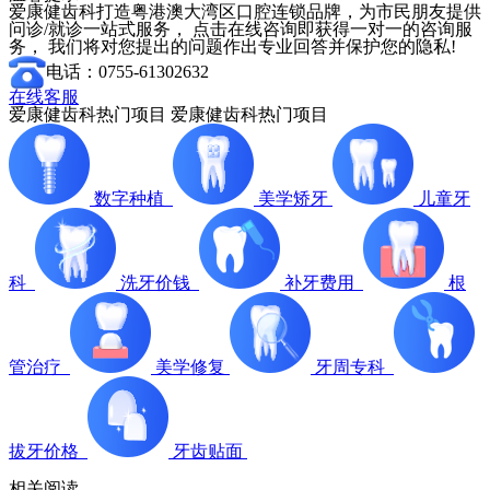
爱康健齿科打造粤港澳大湾区口腔连锁品牌，为市民朋友提供
问诊/就诊一站式服务， 点击在线咨询即获得一对一的咨询服
务， 我们将对您提出的问题作出专业回答并保护您的隐私!
电话：0755-61302632
在线客服
爱康健齿科热门项目
爱康健齿科热门项目
数字种植
美学矫牙
儿童牙
科
洗牙价钱
补牙费用
根
管治疗
美学修复
牙周专科
拔牙价格
牙齿贴面
相关阅读