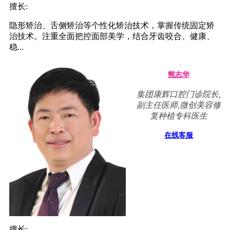
擅长:
隐形矫治、舌侧矫治等个性化矫治技术，掌握传统固定矫
治技术。注重全面把控面部美学，结合牙齿咬合、健康、
稳...
熊志华
集团康辉口腔门诊院长,
副主任医师,微创美容修
复种植专科医生
在线客服
擅长: