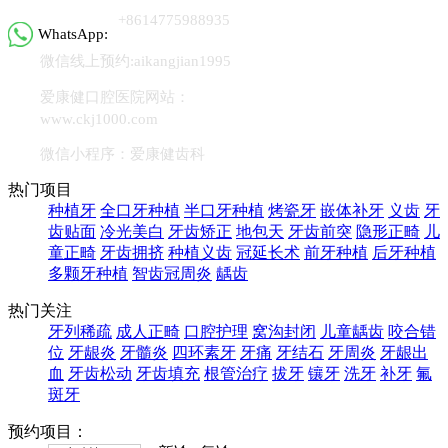
+8614775988935
WhatsApp:
微信线上预约:aikangjian1995
爱康健口腔医院网站：
www.ckj1000.com
微信小程序：爱康健齿科
热门项目
种植牙
全口牙种植
半口牙种植
烤瓷牙
嵌体补牙
义齿
牙
齿贴面
冷光美白
牙齿矫正
地包天
牙齿前突
隐形正畸
儿
童正畸
牙齿拥挤
种植义齿
冠延长术
前牙种植
后牙种植
多颗牙种植
智齿冠周炎
龋齿
热门关注
牙列稀疏
成人正畸
口腔护理
窝沟封闭
儿童龋齿
咬合错
位
牙龈炎
牙髓炎
四环素牙
牙痛
牙结石
牙周炎
牙龈出
血
牙齿松动
牙齿填充
根管治疗
拔牙
镶牙
洗牙
补牙
氟
斑牙
预约项目：