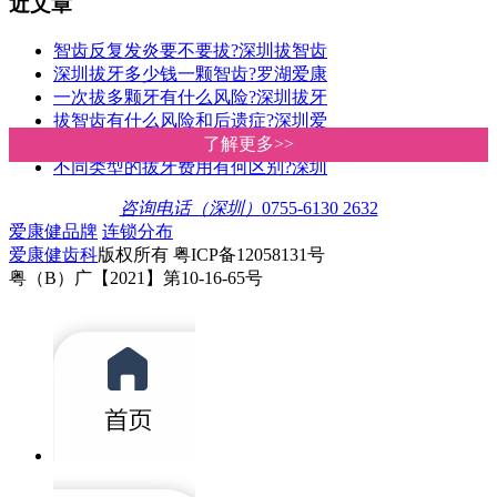
近文章
智齿反复发炎要不要拔?深圳拔智齿
深圳拔牙多少钱一颗智齿?罗湖爱康
一次拔多颗牙有什么风险?深圳拔牙
拔智齿有什么风险和后遗症?深圳爱
深圳罗湖牙科诊所拔牙收费贵唔贵
了解更多>>
了解更多>>
不同类型的拔牙费用有何区别?深圳
咨询电话（深圳）
0755-6130 2632
爱康健品牌
连锁分布
爱康健齿科
版权所有 粤ICP备12058131号
粤（B）广【2021】第10-16-65号