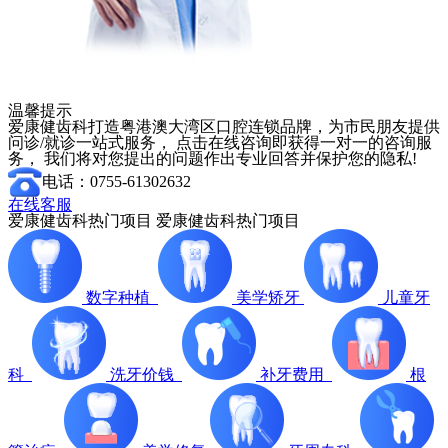
温馨提示
爱康健齿科打造粤港澳大湾区口腔连锁品牌，为市民朋友提供
问诊/就诊一站式服务， 点击在线咨询即获得一对一的咨询服
务， 我们将对您提出的问题作出专业回答并保护您的隐私!
电话：0755-61302632
在线客服
爱康健齿科热门项目
爱康健齿科热门项目
数字种植
美学矫牙
儿童牙
科
洗牙价钱
补牙费用
根