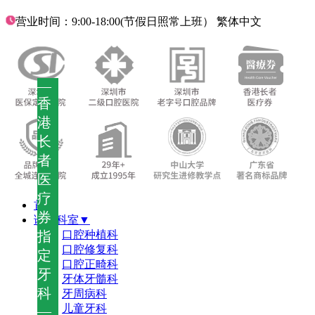
营业时间：9:00-18:00(节假日照常上班）
繁体中文
—
香
港
长
者
医
疗
首页
券
诊疗科室▼
指
口腔种植科
口腔修复科
定
口腔正畸科
牙
牙体牙髓科
科
牙周病科
儿童牙科
—