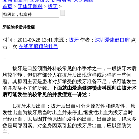
首页
>
牙体牙髓科
>
拔牙
>
牙拔除术后并发症
时间：2011-09-28 13:41 来源：
拔牙
作者：
深圳爱康健口腔
点
击：
次
在线客服
预约挂号
...
拔牙是口腔颌面外科较常见的小手术之一，一般拔牙术后
均较平静，但仍有部分人在拔牙后出现这样或那样的一些问
题。其原因主要是患者对所承受的拔牙准备不足，或可能发生
的并发症不了解所致。
下面就由爱康健连锁齿科医师由拔牙术
后可能发生的较常见的并发症逐一讲述：
1.拔牙术后出血：拔牙后出血可分为原发性和继发性。原
发性出血为拔牙后当时出血并未停止;继发性出血为拔牙当时
已经止血，以后因其他原因而发生的出血。出血原因，绝大多
数是局部因素。对全身因素引起的拔牙后出血，应以预防为
主。