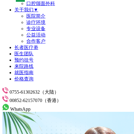
口腔颌面外科
关于我们▼
医院简介
诊疗环境
专业设备
公益活动
合作客户
长者医疗劵
医生团队
预约挂号
来院路线
就医指南
价格查询
0755-61302632（大陆）
00852-62157070（香港）
WhatsApp