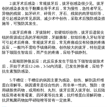
2.拔牙术后感染：常规拔牙后，拔牙创感染很少见。拔牙
创的感染多发生于翻瓣去骨手术后，常为慢性，急性者罕见。
异物的残留，如牙碎片、碎骨片、牙石、残留的肉芽组织等，
是引起感染的常见原因。减少术中创伤，采取术后预防感染措
施等，可预防其发生。
3.拔牙后疼痛：牙拔除时，软硬组织创伤，拔牙后遗留尖
锐的骨源或过高的牙根间隙，牙龈撕裂，软组织卷入牙钻等皆
可引起术后疼痛。常规拔牙术后，常无疼痛或仅有轻微的疼痛
反应，一般均不需给予镇痛药物。创伤较大的拔牙，特别是拔
除下颌阻生智齿后，而产生的疼痛，应给予镇静剂。
4.面颊部肿胀反应：此反应多发生于阻生下颌智齿拔除术
后，开始于术后12-24h，3-5d内消退。已发生肿胀者，应给予
抗生素预防感染。
5.干槽症：干槽症的病因主要为感染、创伤、解剖及纤维
蛋白溶解等。病因通常是综合性的，而非单一性的。预防：使
用磺胺类药物，或用粉剂、丸剂、拔牙后置入拔牙创。以后陆
续应用者有青霉素、四环素等抗生素，抗纤维蛋白溶解药物，
抗厌氧菌药物如甲硝哒唑等皆有一定效果。