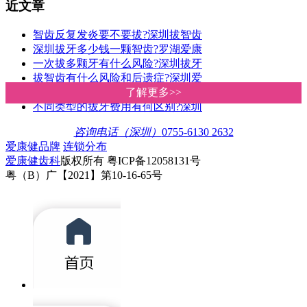
近文章
智齿反复发炎要不要拔?深圳拔智齿
深圳拔牙多少钱一颗智齿?罗湖爱康
一次拔多颗牙有什么风险?深圳拔牙
拔智齿有什么风险和后遗症?深圳爱
深圳罗湖牙科诊所拔牙收费贵唔贵
了解更多>>
了解更多>>
不同类型的拔牙费用有何区别?深圳
咨询电话（深圳）
0755-6130 2632
爱康健品牌
连锁分布
爱康健齿科
版权所有 粤ICP备12058131号
粤（B）广【2021】第10-16-65号