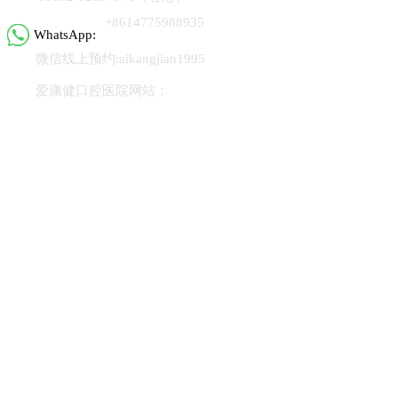
+8614775988935
WhatsApp:
微信线上预约:aikangjian1995
爱康健口腔医院网站：
www.ckj1000.com
微信小程序：爱康健齿科
热门项目
种植牙
全口牙种植
半口牙种植
烤瓷牙
嵌体补牙
义齿
牙
齿贴面
冷光美白
牙齿矫正
地包天
牙齿前突
隐形正畸
儿
童正畸
牙齿拥挤
种植义齿
冠延长术
前牙种植
后牙种植
多颗牙种植
智齿冠周炎
龋齿
热门关注
牙列稀疏
成人正畸
口腔护理
窝沟封闭
儿童龋齿
咬合错
位
牙龈炎
牙髓炎
四环素牙
牙痛
牙结石
牙周炎
牙龈出
血
牙齿松动
牙齿填充
根管治疗
拔牙
镶牙
洗牙
补牙
氟
斑牙
预约项目：