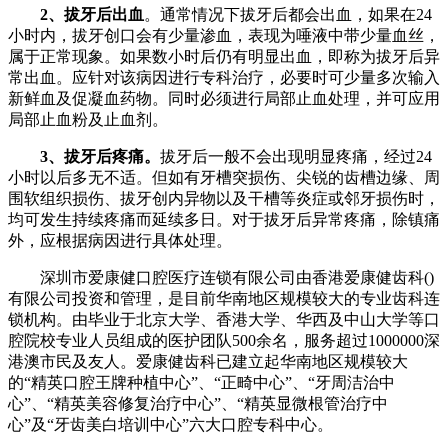
2、拔牙后出血
。通常情况下拔牙后都会出血，如果在24
小时内，拔牙创口会有少量渗血，表现为唾液中带少量血丝，
属于正常现象。如果数小时后仍有明显出血，即称为拔牙后异
常出血。应针对该病因进行专科治疗，必要时可少量多次输入
新鲜血及促凝血药物。同时必须进行局部止血处理，并可应用
局部止血粉及止血剂。
3、拔牙后疼痛。
拔牙后一般不会出现明显疼痛，经过24
小时以后多无不适。但如有牙槽突损伤、尖锐的齿槽边缘、周
围软组织损伤、拔牙创内异物以及干槽等炎症或邻牙损伤时，
均可发生持续疼痛而延续多日。对于拔牙后异常疼痛，除镇痛
外，应根据病因进行具体处理。
深圳市爱康健口腔医疗连锁有限公司由香港爱康健齿科()
有限公司投资和管理，是目前华南地区规模较大的专业齿科连
锁机构。由毕业于北京大学、香港大学、华西及中山大学等口
腔院校专业人员组成的医护团队500余名，服务超过1000000深
港澳市民及友人。爱康健齿科已建立起华南地区规模较大
的“精英口腔王牌种植中心”、“正畸中心”、“牙周洁治中
心”、“精英美容修复治疗中心”、“精英显微根管治疗中
心”及“牙齿美白培训中心”六大口腔专科中心。