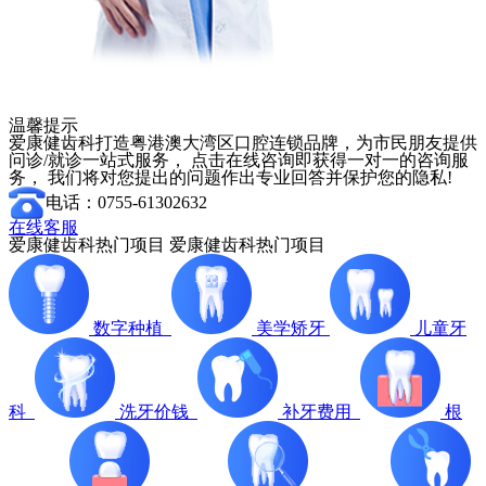
温馨提示
爱康健齿科打造粤港澳大湾区口腔连锁品牌，为市民朋友提供
问诊/就诊一站式服务， 点击在线咨询即获得一对一的咨询服
务， 我们将对您提出的问题作出专业回答并保护您的隐私!
电话：0755-61302632
在线客服
爱康健齿科热门项目
爱康健齿科热门项目
数字种植
美学矫牙
儿童牙
科
洗牙价钱
补牙费用
根