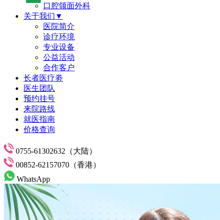
口腔颌面外科
关于我们▼
医院简介
诊疗环境
专业设备
公益活动
合作客户
长者医疗劵
医生团队
预约挂号
来院路线
就医指南
价格查询
0755-61302632（大陆）
00852-62157070（香港）
WhatsApp