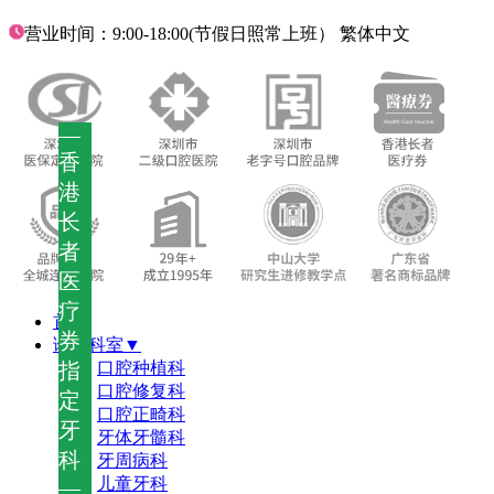
营业时间：9:00-18:00(节假日照常上班）
繁体中文
—
香
港
长
者
医
疗
首页
券
诊疗科室▼
指
口腔种植科
口腔修复科
定
口腔正畸科
牙
牙体牙髓科
科
牙周病科
儿童牙科
—