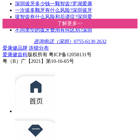
深圳拔牙多少钱一颗智齿?罗湖爱康
一次拔多颗牙有什么风险?深圳拔牙
拔智齿有什么风险和后遗症?深圳爱
深圳罗湖牙科诊所拔牙收费贵唔贵
了解更多>>
了解更多>>
不同类型的拔牙费用有何区别?深圳
咨询电话（深圳）
0755-6130 2632
爱康健品牌
连锁分布
爱康健齿科
版权所有 粤ICP备12058131号
粤（B）广【2021】第10-16-65号