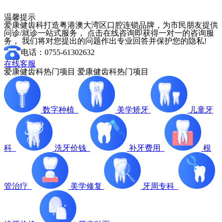
温馨提示
爱康健齿科打造粤港澳大湾区口腔连锁品牌，为市民朋友提供
问诊/就诊一站式服务， 点击在线咨询即获得一对一的咨询服
务， 我们将对您提出的问题作出专业回答并保护您的隐私!
电话：0755-61302632
在线客服
爱康健齿科热门项目
爱康健齿科热门项目
数字种植
美学矫牙
儿童牙
科
洗牙价钱
补牙费用
根
管治疗
美学修复
牙周专科