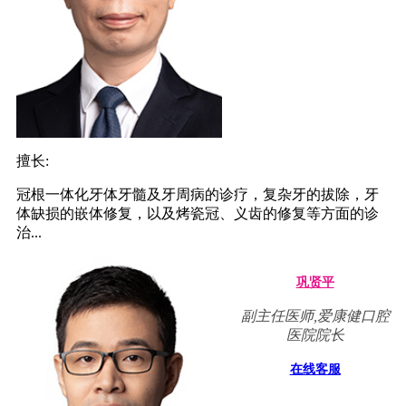
擅长:
冠根一体化牙体牙髓及牙周病的诊疗，复杂牙的拔除，牙
体缺损的嵌体修复，以及烤瓷冠、义齿的修复等方面的诊
治...
巩贤平
副主任医师,爱康健口腔
医院院长
在线客服