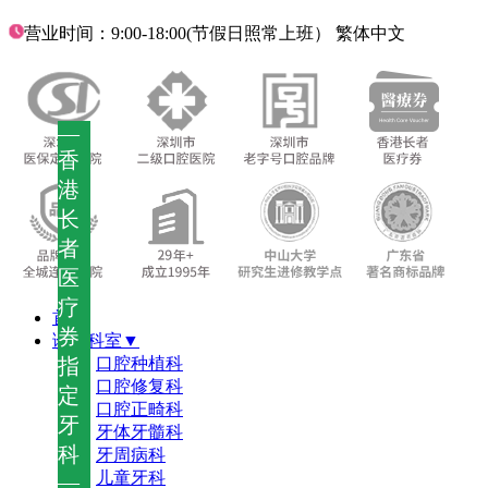
营业时间：9:00-18:00(节假日照常上班）
繁体中文
—
香
港
长
者
医
疗
首页
券
诊疗科室▼
指
口腔种植科
口腔修复科
定
口腔正畸科
牙
牙体牙髓科
科
牙周病科
儿童牙科
—