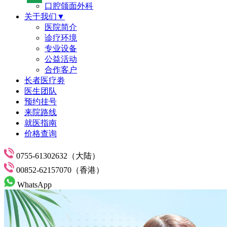
口腔颌面外科
关于我们▼
医院简介
诊疗环境
专业设备
公益活动
合作客户
长者医疗劵
医生团队
预约挂号
来院路线
就医指南
价格查询
0755-61302632（大陆）
00852-62157070（香港）
WhatsApp