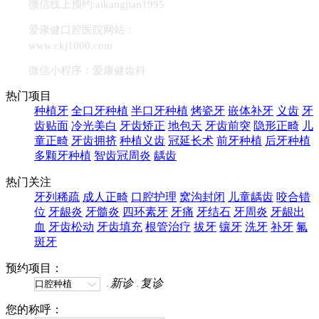
微信线上预约:aikangjian1995
爱康健口腔医院网站：
www.ckj1000.com
微信小程序：爱康健齿科
热门项目
种植牙
全口牙种植
半口牙种植
烤瓷牙
嵌体补牙
义齿
牙
齿贴面
冷光美白
牙齿矫正
地包天
牙齿前突
隐形正畸
儿
童正畸
牙齿拥挤
种植义齿
冠延长术
前牙种植
后牙种植
多颗牙种植
智齿冠周炎
龋齿
热门关注
牙列稀疏
成人正畸
口腔护理
窝沟封闭
儿童龋齿
咬合错
位
牙龈炎
牙髓炎
四环素牙
牙痛
牙结石
牙周炎
牙龈出
血
牙齿松动
牙齿填充
根管治疗
拔牙
镶牙
洗牙
补牙
氟
斑牙
预约项目：
新诊
复诊
您的称呼：