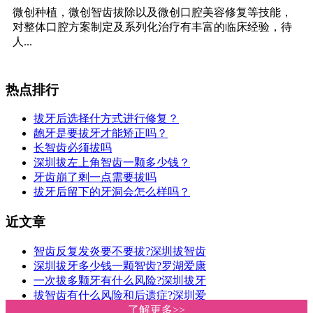
微创种植，微创智齿拔除以及微创口腔美容修复等技能，
对整体口腔方案制定及系列化治疗有丰富的临床经验，待
人...
热点排行
拔牙后选择什方式进行修复？
龅牙是要拔牙才能矫正吗？
长智齿必须拔吗
深圳拔左上角智齿一颗多少钱？
牙齿崩了剩一点需要拔吗
拔牙后留下的牙洞会怎么样吗？
近文章
智齿反复发炎要不要拔?深圳拔智齿
深圳拔牙多少钱一颗智齿?罗湖爱康
一次拔多颗牙有什么风险?深圳拔牙
拔智齿有什么风险和后遗症?深圳爱
深圳罗湖牙科诊所拔牙收费贵唔贵
了解更多>>
了解更多>>