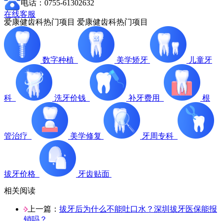
电话：0755-61302632
在线客服
爱康健齿科热门项目
爱康健齿科热门项目
数字种植
美学矫牙
儿童牙
科
洗牙价钱
补牙费用
根
管治疗
美学修复
牙周专科
拔牙价格
牙齿贴面
相关阅读
上一篇：
拔牙后为什么不能吐口水？深圳拔牙医保能报
销吗？