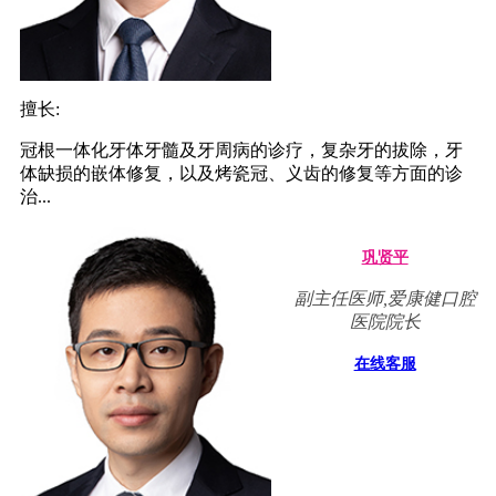
擅长:
冠根一体化牙体牙髓及牙周病的诊疗，复杂牙的拔除，牙
体缺损的嵌体修复，以及烤瓷冠、义齿的修复等方面的诊
治...
巩贤平
副主任医师,爱康健口腔
医院院长
在线客服