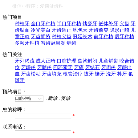
微信小程序：爱康健齿科
热门项目
种植牙
全口牙种植
半口牙种植
烤瓷牙
嵌体补牙
义齿
牙
齿贴面
冷光美白
牙齿矫正
地包天
牙齿前突
隐形正畸
儿
童正畸
牙齿拥挤
种植义齿
冠延长术
前牙种植
后牙种植
多颗牙种植
智齿冠周炎
龋齿
热门关注
牙列稀疏
成人正畸
口腔护理
窝沟封闭
儿童龋齿
咬合错
位
牙龈炎
牙髓炎
四环素牙
牙痛
牙结石
牙周炎
牙龈出
血
牙齿松动
牙齿填充
根管治疗
拔牙
镶牙
洗牙
补牙
氟
斑牙
预约项目：
新诊
复诊
您的称呼：
*
联系电话：
*