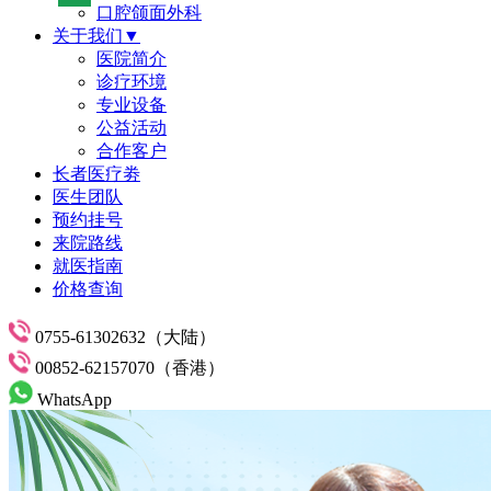
口腔颌面外科
关于我们▼
医院简介
诊疗环境
专业设备
公益活动
合作客户
长者医疗劵
医生团队
预约挂号
来院路线
就医指南
价格查询
0755-61302632（大陆）
00852-62157070（香港）
WhatsApp