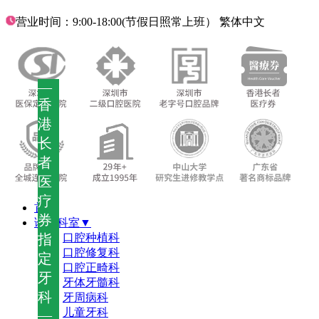
营业时间：9:00-18:00(节假日照常上班）
繁体中文
—
香
港
长
者
医
疗
首页
券
诊疗科室▼
指
口腔种植科
口腔修复科
定
口腔正畸科
牙
牙体牙髓科
科
牙周病科
儿童牙科
—