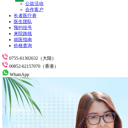
公益活动
合作客户
长者医疗劵
医生团队
预约挂号
来院路线
就医指南
价格查询
0755-61302632（大陆）
00852-62157070（香港）
WhatsApp