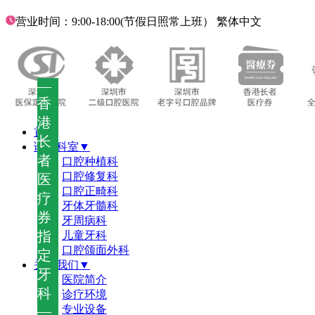
营业时间：9:00-18:00(节假日照常上班）
繁体中文
—
香
港
首页
长
诊疗科室▼
者
口腔种植科
口腔修复科
医
口腔正畸科
疗
牙体牙髓科
券
牙周病科
指
儿童牙科
口腔颌面外科
定
关于我们▼
牙
医院简介
科
诊疗环境
—
专业设备