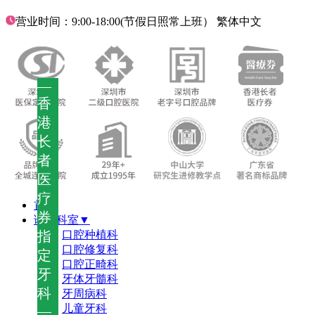
营业时间：9:00-18:00(节假日照常上班）
繁体中文
—
香
港
长
者
医
疗
首页
券
诊疗科室▼
指
口腔种植科
口腔修复科
定
口腔正畸科
牙
牙体牙髓科
科
牙周病科
儿童牙科
—