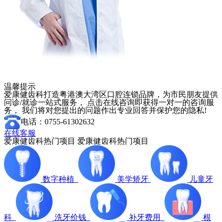
温馨提示
爱康健齿科打造粤港澳大湾区口腔连锁品牌，为市民朋友提供
问诊/就诊一站式服务， 点击在线咨询即获得一对一的咨询服
务， 我们将对您提出的问题作出专业回答并保护您的隐私!
电话：0755-61302632
在线客服
爱康健齿科热门项目
爱康健齿科热门项目
数字种植
美学矫牙
儿童牙
科
洗牙价钱
补牙费用
根