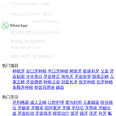
0755-61302632（大陆）
00852-62157070（香港）
+8614775988935
WhatsApp:
微信线上预约:aikangjian1995
爱康健口腔医院网站：
www.ckj1000.com
微信小程序：爱康健齿科
热门项目
种植牙
全口牙种植
半口牙种植
烤瓷牙
嵌体补牙
义齿
牙
齿贴面
冷光美白
牙齿矫正
地包天
牙齿前突
隐形正畸
儿
童正畸
牙齿拥挤
种植义齿
冠延长术
前牙种植
后牙种植
多颗牙种植
智齿冠周炎
龋齿
热门关注
牙列稀疏
成人正畸
口腔护理
窝沟封闭
儿童龋齿
咬合错
位
牙龈炎
牙髓炎
四环素牙
牙痛
牙结石
牙周炎
牙龈出
血
牙齿松动
牙齿填充
根管治疗
拔牙
镶牙
洗牙
补牙
氟