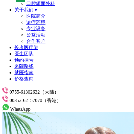
口腔颌面外科
关于我们▼
医院简介
诊疗环境
专业设备
公益活动
合作客户
长者医疗劵
医生团队
预约挂号
来院路线
就医指南
价格查询
0755-61302632（大陆）
00852-62157070（香港）
WhatsApp