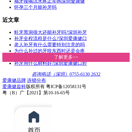
補牙後喝涼水疼正常嗎深圳愛康健
怀孕三个月能补牙吗
近文章
蛀牙黑洞很大还能补牙吗?深圳补牙
补牙全程流程是什么?深圳爱康健口
老人补牙有什么需要特别注意的吗
为什么补过的牙咬东西时还是会疼
蛀牙治疗方法有哪些?深圳爱康健口
了解更多>>
了解更多>>
补牙用什么材料好?深圳爱康健口腔
咨询电话（深圳）
0755-6130 2632
爱康健品牌
连锁分布
爱康健齿科
版权所有 粤ICP备12058131号
粤（B）广【2021】第10-16-65号