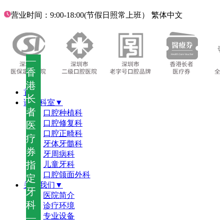
营业时间：9:00-18:00(节假日照常上班）
繁体中文
—
香
港
首页
长
诊疗科室▼
者
口腔种植科
口腔修复科
医
口腔正畸科
疗
牙体牙髓科
券
牙周病科
指
儿童牙科
口腔颌面外科
定
关于我们▼
牙
医院简介
科
诊疗环境
—
专业设备