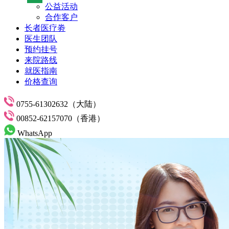
公益活动
合作客户
长者医疗劵
医生团队
预约挂号
来院路线
就医指南
价格查询
0755-61302632（大陆）
00852-62157070（香港）
WhatsApp