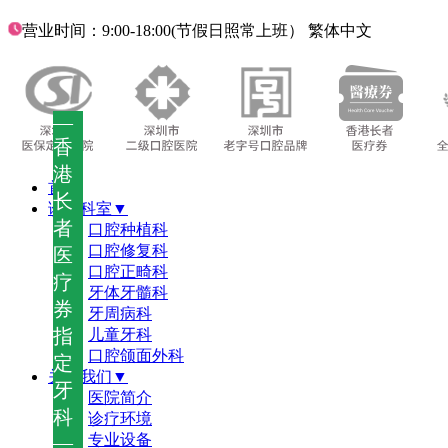
营业时间：9:00-18:00(节假日照常上班）
繁体中文
—
香
港
首页
长
诊疗科室▼
者
口腔种植科
口腔修复科
医
口腔正畸科
疗
牙体牙髓科
券
牙周病科
指
儿童牙科
口腔颌面外科
定
关于我们▼
牙
医院简介
科
诊疗环境
—
专业设备