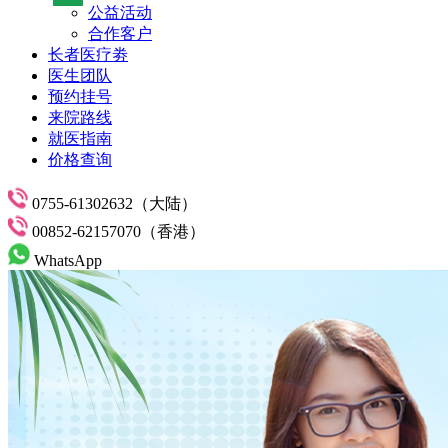
公益活动
合作客户
长者医疗劵
医生团队
预约挂号
来院路线
就医指南
价格查询
0755-61302632（大陆）
00852-62157070（香港）
WhatsApp