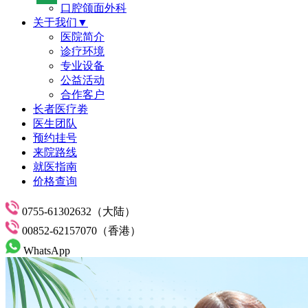
口腔颌面外科
关于我们▼
医院简介
诊疗环境
专业设备
公益活动
合作客户
长者医疗劵
医生团队
预约挂号
来院路线
就医指南
价格查询
0755-61302632（大陆）
00852-62157070（香港）
WhatsApp