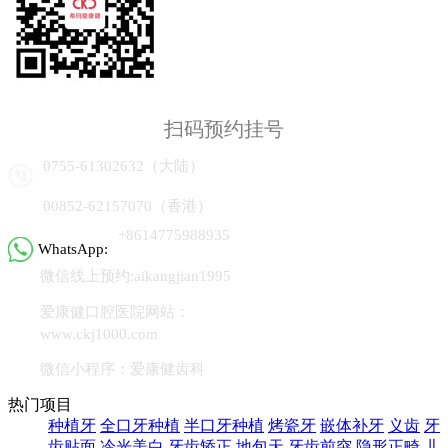
扫码预约挂号
0755-61302632（大陆）
00852-62157070（香港）
+8614775988935
WhatsApp:
微信线上预约:aikangjian1995
爱康健口腔医院网站：
www.ckj1000.com
微信小程序：爱康健齿科
热门项目
种植牙
全口牙种植
半口牙种植
烤瓷牙
嵌体补牙
义齿
牙
齿贴面
冷光美白
牙齿矫正
地包天
牙齿前突
隐形正畸
儿