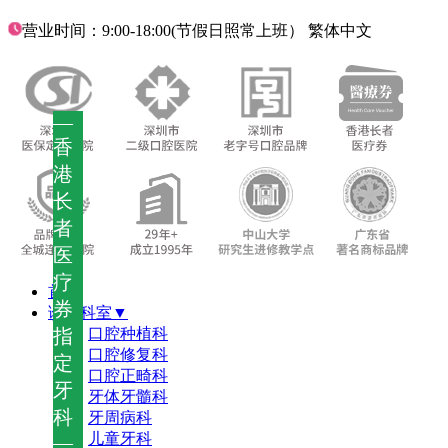
营业时间：9:00-18:00(节假日照常上班）
繁体中文
—
香
港
长
者
医
疗
首页
券
诊疗科室▼
指
口腔种植科
口腔修复科
定
口腔正畸科
牙
牙体牙髓科
科
牙周病科
儿童牙科
—