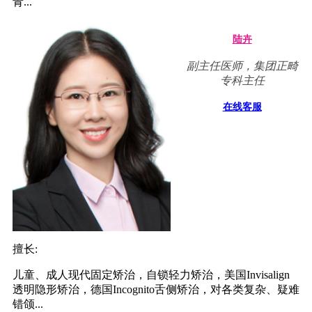
青...
陆卉
副主任医师，集团正畸
专科主任
在线客服
擅长:
儿童、成人现代固定矫治，自锁轻力矫治，美国Invisalign
透明隐形矫治，德国Incognito舌侧矫治，对各类复杂、疑难
错颌...