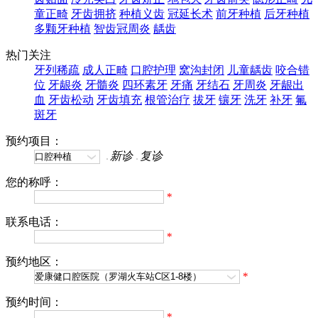
童正畸
牙齿拥挤
种植义齿
冠延长术
前牙种植
后牙种植
多颗牙种植
智齿冠周炎
龋齿
热门关注
牙列稀疏
成人正畸
口腔护理
窝沟封闭
儿童龋齿
咬合错
位
牙龈炎
牙髓炎
四环素牙
牙痛
牙结石
牙周炎
牙龈出
血
牙齿松动
牙齿填充
根管治疗
拔牙
镶牙
洗牙
补牙
氟
斑牙
预约项目：
新诊
复诊
您的称呼：
*
联系电话：
*
预约地区：
*
预约时间：
*