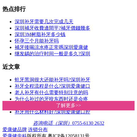
热点排行
深圳补牙需要几次完成几天
深圳補牙收費邊間平?補牙價錢幾多
深圳3M树脂补牙多少钱
怀孕三个月能补牙吗
補牙後喝涼水疼正常嗎深圳愛康健
继发龋的治疗时间一般是多久?深圳
近文章
蛀牙黑洞很大还能补牙吗?深圳补牙
补牙全程流程是什么?深圳爱康健口
老人补牙有什么需要特别注意的吗
为什么补过的牙咬东西时还是会疼
蛀牙治疗方法有哪些?深圳爱康健口
了解更多>>
了解更多>>
补牙用什么材料好?深圳爱康健口腔
咨询电话（深圳）
0755-6130 2632
爱康健品牌
连锁分布
爱康健齿科
版权所有 粤ICP备12058131号