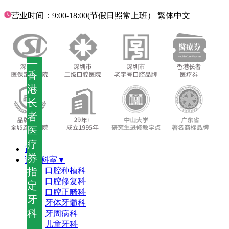
营业时间：9:00-18:00(节假日照常上班）
繁体中文
—
香
港
长
者
医
疗
首页
券
诊疗科室▼
指
口腔种植科
口腔修复科
定
口腔正畸科
牙
牙体牙髓科
科
牙周病科
儿童牙科
—