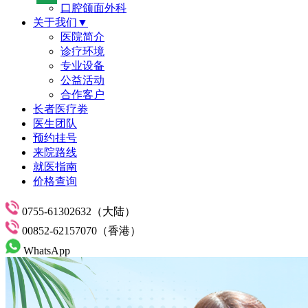
口腔颌面外科
关于我们▼
医院简介
诊疗环境
专业设备
公益活动
合作客户
长者医疗劵
医生团队
预约挂号
来院路线
就医指南
价格查询
0755-61302632（大陆）
00852-62157070（香港）
WhatsApp