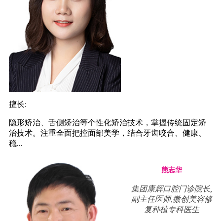
擅长:
隐形矫治、舌侧矫治等个性化矫治技术，掌握传统固定矫
治技术。注重全面把控面部美学，结合牙齿咬合、健康、
稳...
熊志华
集团康辉口腔门诊院长,
副主任医师,微创美容修
复种植专科医生