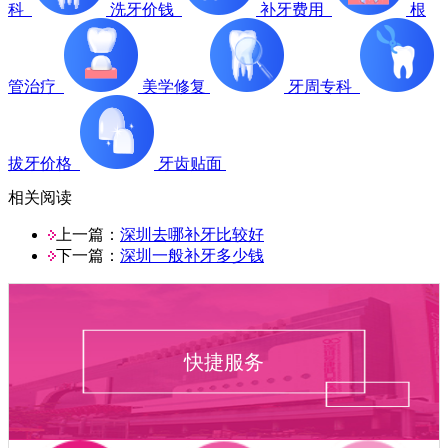
科
洗牙价钱
补牙费用
根
管治疗
美学修复
牙周专科
拔牙价格
牙齿贴面
相关阅读
上一篇：
深圳去哪补牙比较好
下一篇：
深圳一般补牙多少钱
快捷服务