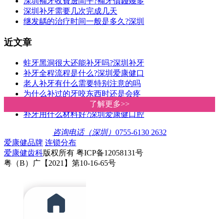
深圳補牙收費邊間平?補牙價錢幾多
深圳补牙需要几次完成几天
继发龋的治疗时间一般是多久?深圳
近文章
蛀牙黑洞很大还能补牙吗?深圳补牙
补牙全程流程是什么?深圳爱康健口
老人补牙有什么需要特别注意的吗
为什么补过的牙咬东西时还是会疼
蛀牙治疗方法有哪些?深圳爱康健口
了解更多>>
了解更多>>
补牙用什么材料好?深圳爱康健口腔
咨询电话（深圳）
0755-6130 2632
爱康健品牌
连锁分布
爱康健齿科
版权所有 粤ICP备12058131号
粤（B）广【2021】第10-16-65号