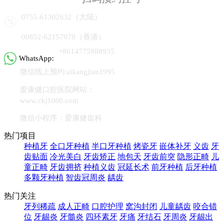
0755-61302632（大陆）
00852-62157070（香港）
+8614775988935
WhatsApp:
微信线上预约:aikangjian1995
爱康健口腔医院网站：
www.ckj1000.com
微信小程序：爱康健齿科
热门项目
种植牙
全口牙种植
半口牙种植
烤瓷牙
嵌体补牙
义齿
牙
齿贴面
冷光美白
牙齿矫正
地包天
牙齿前突
隐形正畸
儿
童正畸
牙齿拥挤
种植义齿
冠延长术
前牙种植
后牙种植
多颗牙种植
智齿冠周炎
龋齿
热门关注
牙列稀疏
成人正畸
口腔护理
窝沟封闭
儿童龋齿
咬合错
位
牙龈炎
牙髓炎
四环素牙
牙痛
牙结石
牙周炎
牙龈出