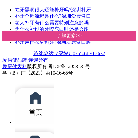
蛀牙黑洞很大还能补牙吗?深圳补牙
补牙全程流程是什么?深圳爱康健口
老人补牙有什么需要特别注意的吗
为什么补过的牙咬东西时还是会疼
蛀牙治疗方法有哪些?深圳爱康健口
了解更多>>
了解更多>>
补牙用什么材料好?深圳爱康健口腔
咨询电话（深圳）
0755-6130 2632
爱康健品牌
连锁分布
爱康健齿科
版权所有 粤ICP备12058131号
粤（B）广【2021】第10-16-65号