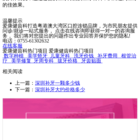
的佳效果。
温馨提示
爱康健齿科打造粤港澳大湾区口腔连锁品牌，为市民朋友提供
问诊/就诊一站式服务， 点击在线咨询即获得一对一的咨询服
务， 我们将对您提出的问题作出专业回答并保护您的隐私!
电话：0755-61302632
在线客服
爱康健齿科热门项目
爱康健齿科热门项目
数字种植
美学矫牙
儿童牙科
洗牙价钱
补牙费用
根管治
疗
美学修复
牙周专科
拔牙价格
牙齿贴面
相关阅读
上一篇：
深圳补牙一颗多少钱
下一篇：
深圳补牙大约价格多少
快捷服务