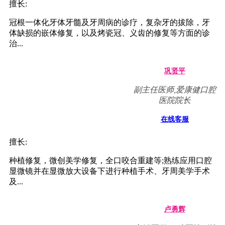
擅长:
冠根一体化牙体牙髓及牙周病的诊疗，复杂牙的拔除，牙
体缺损的嵌体修复，以及烤瓷冠、义齿的修复等方面的诊
治...
巩贤平
副主任医师,爱康健口腔
医院院长
在线客服
擅长:
种植修复，微创美学修复，全口咬合重建等;熟练应用口腔
显微镜并在显微放大设备下进行种植手术、牙周美学手术
及...
卢勇辉