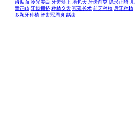
齿贴面
冷光美白
牙齿矫正
地包天
牙齿前突
隐形正畸
儿
童正畸
牙齿拥挤
种植义齿
冠延长术
前牙种植
后牙种植
多颗牙种植
智齿冠周炎
龋齿
热门关注
牙列稀疏
成人正畸
口腔护理
窝沟封闭
儿童龋齿
咬合错
位
牙龈炎
牙髓炎
四环素牙
牙痛
牙结石
牙周炎
牙龈出
血
牙齿松动
牙齿填充
根管治疗
拔牙
镶牙
洗牙
补牙
氟
斑牙
预约项目：
新诊
复诊
您的称呼：
*
联系电话：
*
预约地区：
*
预约时间：