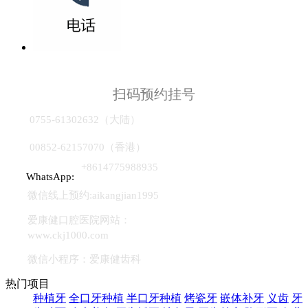
扫码预约挂号
0755-61302632（大陆）
00852-62157070（香港）
+8614775988935
WhatsApp:
微信线上预约:aikangjian1995
爱康健口腔医院网站：
www.ckj1000.com
微信小程序：爱康健齿科
热门项目
种植牙
全口牙种植
半口牙种植
烤瓷牙
嵌体补牙
义齿
牙