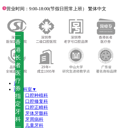
营业时间：9:00-18:00(节假日照常上班）
繁体中文
—
香
港
长
者
医
疗
首页
券
诊疗科室▼
指
口腔种植科
口腔修复科
定
口腔正畸科
牙
牙体牙髓科
科
牙周病科
儿童牙科
—