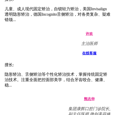
儿童、成人现代固定矫治，自锁轻力矫治，美国Invisalign
透明隐形矫治，德国Incognito舌侧矫治，对各类复杂、疑难
错颌...
许欢
主治医师
在线客服
擅长:
隐形矫治、舌侧矫治等个性化矫治技术，掌握传统固定矫
治技术。注重全面把控面部美学，结合牙齿咬合、健康、
稳...
熊志华
集团康辉口腔门诊院长,
副主任医师,微创美容修