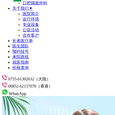
口腔颌面外科
关于我们▼
医院简介
诊疗环境
专业设备
公益活动
合作客户
长者医疗劵
医生团队
预约挂号
来院路线
就医指南
价格查询
0755-61302632（大陆）
00852-62157070（香港）
WhatsApp