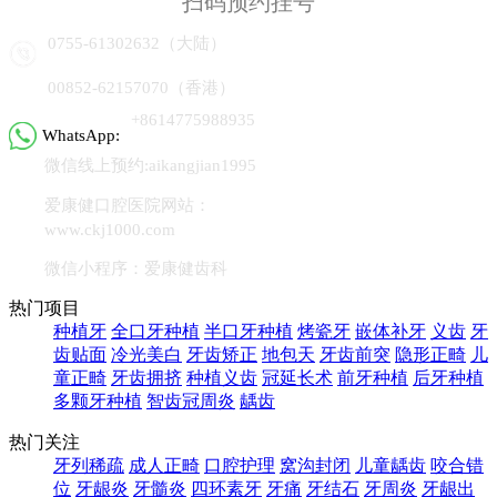
扫码预约挂号
0755-61302632（大陆）
00852-62157070（香港）
+8614775988935
WhatsApp:
微信线上预约:aikangjian1995
爱康健口腔医院网站：
www.ckj1000.com
微信小程序：爱康健齿科
热门项目
种植牙
全口牙种植
半口牙种植
烤瓷牙
嵌体补牙
义齿
牙
齿贴面
冷光美白
牙齿矫正
地包天
牙齿前突
隐形正畸
儿
童正畸
牙齿拥挤
种植义齿
冠延长术
前牙种植
后牙种植
多颗牙种植
智齿冠周炎
龋齿
热门关注
牙列稀疏
成人正畸
口腔护理
窝沟封闭
儿童龋齿
咬合错
位
牙龈炎
牙髓炎
四环素牙
牙痛
牙结石
牙周炎
牙龈出