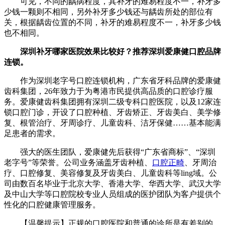
可见，不同的龋病程度，其补牙的难易程度不一，补牙多
少钱一颗则不相同，另外补牙多少钱还与龋齿所处的部位有
关，根据龋齿位置的不同，补牙的难易程度不一，补牙多少钱
也不相同。
深圳补牙哪家医院效果比较好？推荐深圳爱康健口腔品牌
连锁。
作为深圳老字号口腔连锁机构，广东省牙科品牌的爱康健
齿科集团，26年致力于为粤港市民提供高品质的口腔诊疗服
务。爱康健齿科集团拥有深圳二级专科口腔医院，以及12家连
锁口腔门诊，开设了口腔种植、牙齿矫正、牙齿美白、美学修
复、根管治疗、牙周诊疗、儿童齿科、洁牙保健……基本能满
足患者的需求。
强大的医生团队，爱康健先后获得“广东省商标”、“深圳
老字号”等荣誉。公司业务涵盖牙齿种植、
口腔正畸
、牙周治
疗、口腔修复、美容修复及牙齿美白、儿童齿科等ling域。公
司由数百名毕业于北京大学、香港大学、华西大学、武汉大学
及中山大学等口腔院校专业人员组成的医护团队为客户提供个
性化的口腔健康管理服务。
【温馨提示】正规的口腔医院和普通的诊所是有差别的，