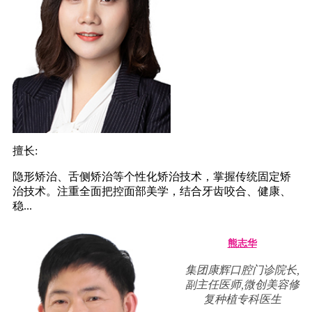
擅长:
隐形矫治、舌侧矫治等个性化矫治技术，掌握传统固定矫
治技术。注重全面把控面部美学，结合牙齿咬合、健康、
稳...
熊志华
集团康辉口腔门诊院长,
副主任医师,微创美容修
复种植专科医生