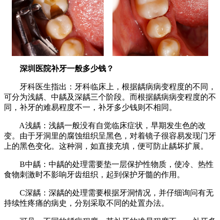
深圳医院补牙一般多少钱？
牙科医生指出：牙科临床上，根据龋病病变程度的不同，
可分为浅龋、中龋及深龋三个阶段。而根据龋病病变程度的不
同，补牙的难易程度不一，补牙多少钱则不相同。
A浅龋：浅龋一般没有自觉临床症状，早期发生色的改
变。由于牙洞里的腐蚀组织呈黑色，对着镜子很容易发现门牙
上的黑色变化。这种洞，如直接充填，便可防止龋坏扩展。
B中龋：中龋的处理需要垫一层保护性物质，使冷、热性
食物刺激时不影响牙齿组织，起到保护牙髓的作用。
C深龋：深龋的处理需要根据牙洞情况，并仔细询问有无
持续性疼痛的病史，分别采取不同的处置办法。