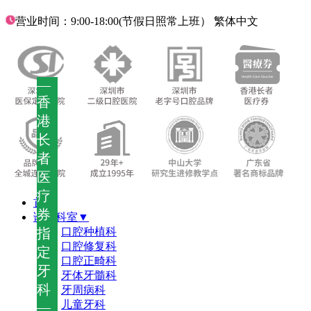
营业时间：9:00-18:00(节假日照常上班）
繁体中文
—
香
港
长
者
医
疗
首页
券
诊疗科室▼
指
口腔种植科
口腔修复科
定
口腔正畸科
牙
牙体牙髓科
科
牙周病科
儿童牙科
—