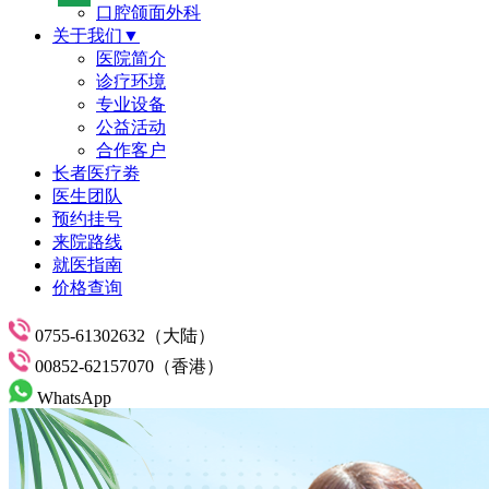
口腔颌面外科
关于我们▼
医院简介
诊疗环境
专业设备
公益活动
合作客户
长者医疗劵
医生团队
预约挂号
来院路线
就医指南
价格查询
0755-61302632（大陆）
00852-62157070（香港）
WhatsApp