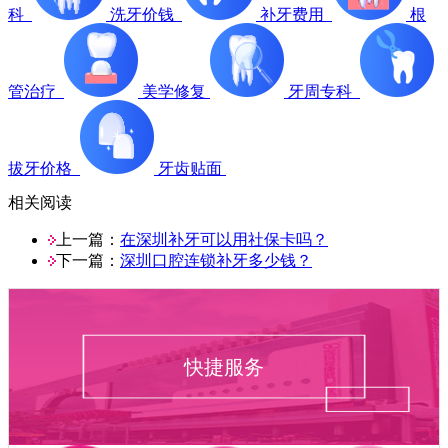
科
洗牙价钱
补牙费用
根
管治疗
美学修复
牙周专科
拔牙价格
牙齿贴面
相关阅读
上一篇：
在深圳补牙可以用社保卡吗？
下一篇：
深圳口腔连锁补牙多少钱？
快捷服务