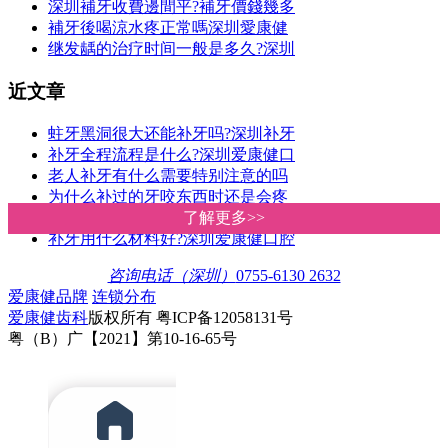
深圳補牙收費邊間平?補牙價錢幾多
補牙後喝涼水疼正常嗎深圳愛康健
继发龋的治疗时间一般是多久?深圳
近文章
蛀牙黑洞很大还能补牙吗?深圳补牙
补牙全程流程是什么?深圳爱康健口
老人补牙有什么需要特别注意的吗
为什么补过的牙咬东西时还是会疼
蛀牙治疗方法有哪些?深圳爱康健口
了解更多>>
了解更多>>
补牙用什么材料好?深圳爱康健口腔
咨询电话（深圳）
0755-6130 2632
爱康健品牌
连锁分布
爱康健齿科
版权所有 粤ICP备12058131号
粤（B）广【2021】第10-16-65号