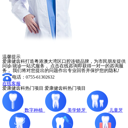
温馨提示
爱康健齿科打造粤港澳大湾区口腔连锁品牌，为市民朋友提供
问诊/就诊一站式服务， 点击在线咨询即获得一对一的咨询服
务， 我们将对您提出的问题作出专业回答并保护您的隐私!
电话：0755-61302632
在线客服
爱康健齿科热门项目
爱康健齿科热门项目
数字种植
美学矫牙
儿童牙