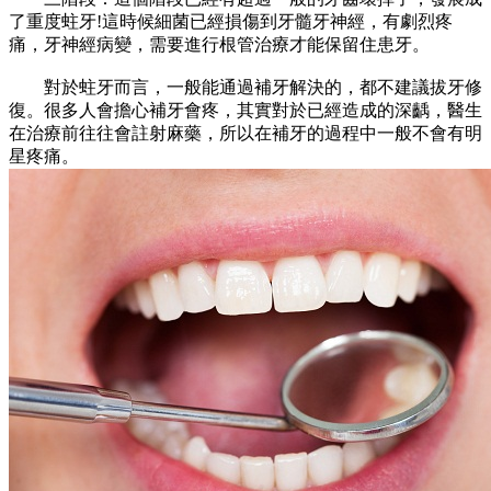
了重度蛀牙!這時候細菌已經損傷到牙髓牙神經，有劇烈疼
痛，牙神經病變，需要進行根管治療才能保留住患牙。
對於蛀牙而言，一般能通過補牙解決的，都不建議拔牙修
復。很多人會擔心補牙會疼，其實對於已經造成的深齲，醫生
在治療前往往會註射麻藥，所以在補牙的過程中一般不會有明
星疼痛。