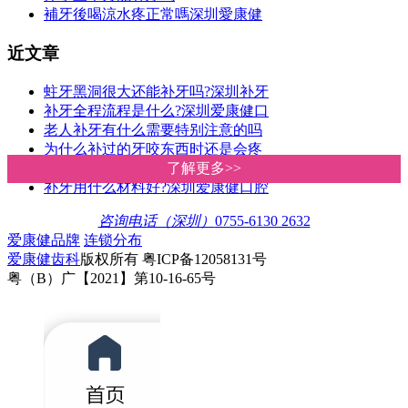
補牙後喝涼水疼正常嗎深圳愛康健
近文章
蛀牙黑洞很大还能补牙吗?深圳补牙
补牙全程流程是什么?深圳爱康健口
老人补牙有什么需要特别注意的吗
为什么补过的牙咬东西时还是会疼
蛀牙治疗方法有哪些?深圳爱康健口
了解更多>>
了解更多>>
补牙用什么材料好?深圳爱康健口腔
咨询电话（深圳）
0755-6130 2632
爱康健品牌
连锁分布
爱康健齿科
版权所有 粤ICP备12058131号
粤（B）广【2021】第10-16-65号