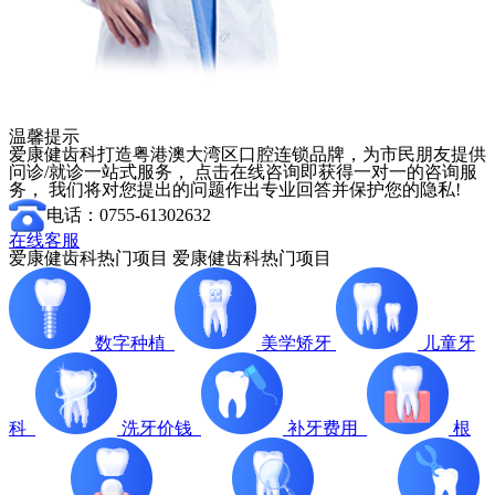
温馨提示
爱康健齿科打造粤港澳大湾区口腔连锁品牌，为市民朋友提供
问诊/就诊一站式服务， 点击在线咨询即获得一对一的咨询服
务， 我们将对您提出的问题作出专业回答并保护您的隐私!
电话：0755-61302632
在线客服
爱康健齿科热门项目
爱康健齿科热门项目
数字种植
美学矫牙
儿童牙
科
洗牙价钱
补牙费用
根