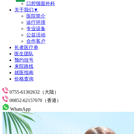
口腔颌面外科
关于我们▼
医院简介
诊疗环境
专业设备
公益活动
合作客户
长者医疗劵
医生团队
预约挂号
来院路线
就医指南
价格查询
0755-61302632（大陆）
00852-62157070（香港）
WhatsApp