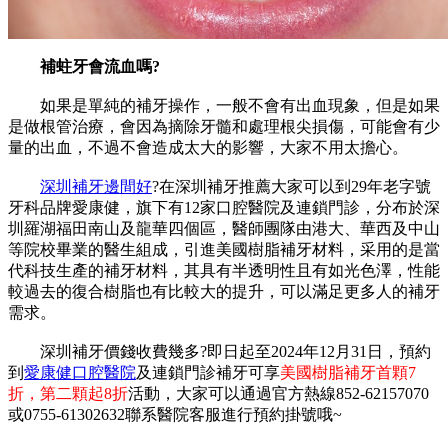
補蛀牙會流血嗎?
如果是單純的補牙操作，一般不會有出血現象，但是如果
是做根管治療，會因為摘除牙髓和處理根尖損傷，可能會有少
量的出血，不過不會造成太大的影響，大家不用太擔心。
深圳補牙邊間好
?在深圳補牙推薦大家可以到29年老字號
牙科品牌愛康健，旗下有12家口腔醫院及連鎖門診，分布於深
圳羅湖福田南山及龍華四個區，醫師團隊由港大、華西及中山
等院校畢業的醫生組成，引進美國樹脂補牙材料，采用的是當
代科技生產的補牙材料，其具有半透明性且有如光色澤，性能
較過去的復合樹脂也有比較大的提升，可以滿足更多人的補牙
需求。
深圳補牙價錢收費幾多?即日起至2024年12月31日，預約
到
愛康健口腔醫院
及連鎖門診補牙可享
美國樹脂補牙首顆7
折，第二顆起8折
活動，大家可以通過官方熱線852-62157070
或0755-61302632聯系醫院客服進行預約掛號哦~