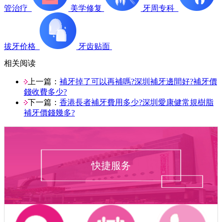
管治疗
美学修复
牙周专科
拔牙价格
牙齿贴面
相关阅读
上一篇：
補牙掉了可以再補嗎?深圳補牙邊間好?補牙價
錢收費多少?
下一篇：
香港長者補牙費用多少?深圳愛康健常規樹脂
補牙價錢幾多?
快捷服务