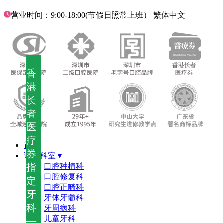
营业时间：9:00-18:00(节假日照常上班）
繁体中文
—
香
港
长
者
医
疗
首页
券
诊疗科室▼
指
口腔种植科
口腔修复科
定
口腔正畸科
牙
牙体牙髓科
科
牙周病科
儿童牙科
—