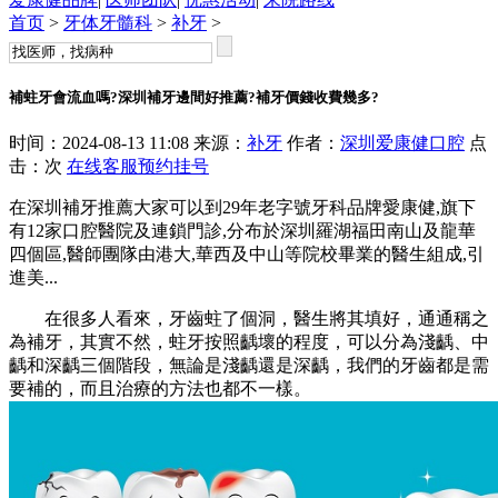
首页
>
牙体牙髓科
>
补牙
>
補蛀牙會流血嗎?深圳補牙邊間好推薦?補牙價錢收費幾多?
时间：2024-08-13 11:08 来源：
补牙
作者：
深圳爱康健口腔
点
击：
次
在线客服
预约挂号
在深圳補牙推薦大家可以到29年老字號牙科品牌愛康健,旗下
有12家口腔醫院及連鎖門診,分布於深圳羅湖福田南山及龍華
四個區,醫師團隊由港大,華西及中山等院校畢業的醫生組成,引
進美...
在很多人看來，牙齒蛀了個洞，醫生將其填好，通通稱之
為補牙，其實不然，蛀牙按照齲壞的程度，可以分為淺齲、中
齲和深齲三個階段，無論是淺齲還是深齲，我們的牙齒都是需
要補的，而且治療的方法也都不一樣。