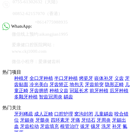
0755-61302632（大陆）
00852-62157070（香港）
+8614775988935
WhatsApp:
微信线上预约:aikangjian1995
爱康健口腔医院网站：
www.ckj1000.com
微信小程序：爱康健齿科
热门项目
种植牙
全口牙种植
半口牙种植
烤瓷牙
嵌体补牙
义齿
牙
齿贴面
冷光美白
牙齿矫正
地包天
牙齿前突
隐形正畸
儿
童正畸
牙齿拥挤
种植义齿
冠延长术
前牙种植
后牙种植
多颗牙种植
智齿冠周炎
龋齿
热门关注
牙列稀疏
成人正畸
口腔护理
窝沟封闭
儿童龋齿
咬合错
位
牙龈炎
牙髓炎
四环素牙
牙痛
牙结石
牙周炎
牙龈出
血
牙齿松动
牙齿填充
根管治疗
拔牙
镶牙
洗牙
补牙
氟