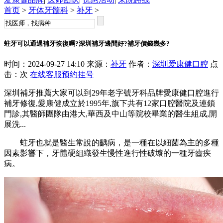
首页
>
牙体牙髓科
>
补牙
>
蛀牙可以通過補牙恢復嗎?深圳補牙邊間好?補牙價錢幾多?
时间：2024-09-27 14:10 来源：
补牙
作者：
深圳爱康健口腔
点
击：
次
在线客服
预约挂号
深圳補牙推薦大家可以到29年老字號牙科品牌愛康健口腔進行
補牙修復,愛康健成立於1995年,旗下共有12家口腔醫院及連鎖
門診,其醫師團隊由港大,華西及中山等院校畢業的醫生組成,開
展洗...
蛀牙也就是醫生常說的齲病，是一種在以細菌為主的多種
因素影響下，牙體硬組織發生慢性進行性破壞的一種牙齒疾
病。