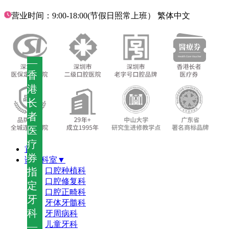
营业时间：9:00-18:00(节假日照常上班）
繁体中文
—
香
港
长
者
医
疗
首页
券
诊疗科室▼
指
口腔种植科
口腔修复科
定
口腔正畸科
牙
牙体牙髓科
科
牙周病科
儿童牙科
—