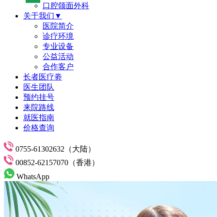
口腔颌面外科
关于我们▼
医院简介
诊疗环境
专业设备
公益活动
合作客户
长者医疗劵
医生团队
预约挂号
来院路线
就医指南
价格查询
0755-61302632（大陆）
00852-62157070（香港）
WhatsApp