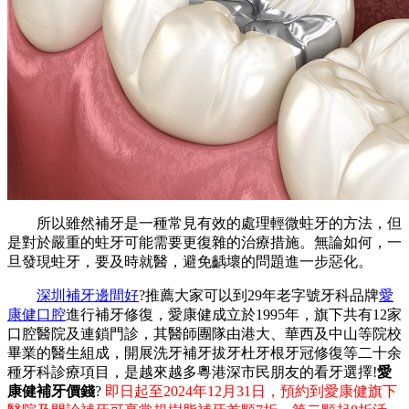
所以雖然補牙是一種常見有效的處理輕微蛀牙的方法，但
是對於嚴重的蛀牙可能需要更復雜的治療措施。無論如何，一
旦發現蛀牙，要及時就醫，避免齲壞的問題進一步惡化。
深圳補牙邊間好
?推薦大家可以到29年老字號牙科品牌
愛
康健口腔
進行補牙修復，愛康健成立於1995年，旗下共有12家
口腔醫院及連鎖門診，其醫師團隊由港大、華西及中山等院校
畢業的醫生組成，開展洗牙補牙拔牙杜牙根牙冠修復等二十余
種牙科診療項目，是越來越多粵港深市民朋友的看牙選擇!
愛
康健補牙價錢
?
即日起至2024年12月31日，預約到愛康健旗下