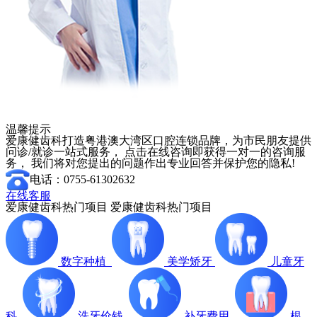
温馨提示
爱康健齿科打造粤港澳大湾区口腔连锁品牌，为市民朋友提供
问诊/就诊一站式服务， 点击在线咨询即获得一对一的咨询服
务， 我们将对您提出的问题作出专业回答并保护您的隐私!
电话：0755-61302632
在线客服
爱康健齿科热门项目
爱康健齿科热门项目
数字种植
美学矫牙
儿童牙
科
洗牙价钱
补牙费用
根