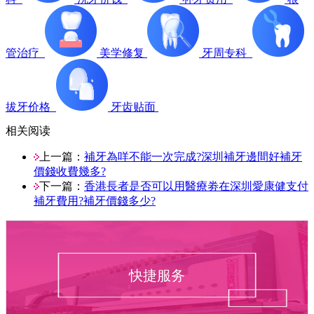
管治疗
美学修复
牙周专科
拔牙价格
牙齿贴面
相关阅读
上一篇：
補牙為咩不能一次完成?深圳補牙邊間好補牙
價錢收費幾多?
下一篇：
香港長者是否可以用醫療劵在深圳愛康健支付
補牙費用?補牙價錢多少?
快捷服务