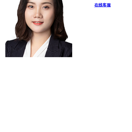
在线客服
擅长:
隐形矫治、舌侧矫治等个性化矫治技术，掌握传统固定矫
治技术。注重全面把控面部美学，结合牙齿咬合、健康、
稳...
熊志华
集团康辉口腔门诊院长,
副主任医师,微创美容修