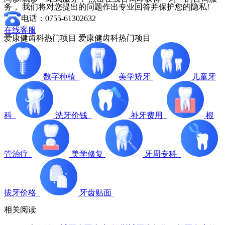
务， 我们将对您提出的问题作出专业回答并保护您的隐私!
电话：0755-61302632
在线客服
爱康健齿科热门项目
爱康健齿科热门项目
数字种植
美学矫牙
儿童牙
科
洗牙价钱
补牙费用
根
管治疗
美学修复
牙周专科
拔牙价格
牙齿贴面
相关阅读