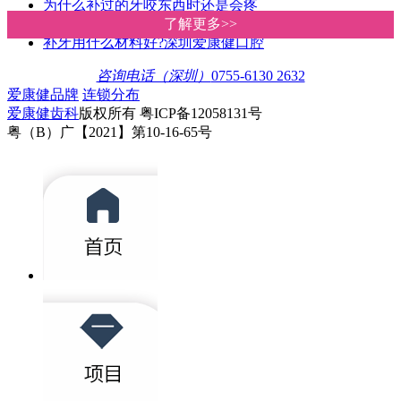
为什么补过的牙咬东西时还是会疼
蛀牙治疗方法有哪些?深圳爱康健口
了解更多>>
了解更多>>
补牙用什么材料好?深圳爱康健口腔
咨询电话（深圳）
0755-6130 2632
爱康健品牌
连锁分布
爱康健齿科
版权所有 粤ICP备12058131号
粤（B）广【2021】第10-16-65号