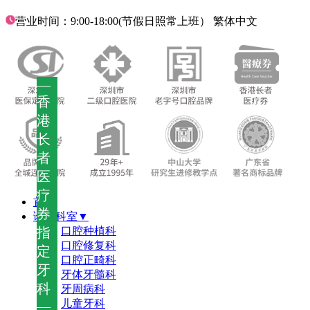
营业时间：9:00-18:00(节假日照常上班）
繁体中文
—
香
港
长
者
医
疗
首页
券
诊疗科室▼
指
口腔种植科
口腔修复科
定
口腔正畸科
牙
牙体牙髓科
科
牙周病科
儿童牙科
—