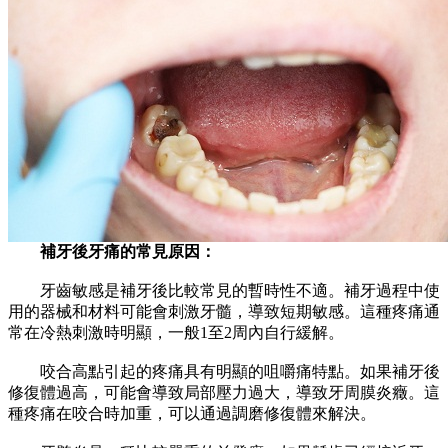
補牙後牙痛的常見原因：
牙齒敏感是補牙後比較常見的暫時性不適。補牙過程中使
用的器械和材料可能會刺激牙髓，導致短期敏感。這種疼痛通
常在冷熱刺激時明顯，一般1至2周內自行緩解。
咬合高點引起的疼痛具有明顯的咀嚼痛特點。如果補牙後
修復體過高，可能會導致局部壓力過大，導致牙周膜炎癥。這
種疼痛在咬合時加重，可以通過調磨修復體來解決。