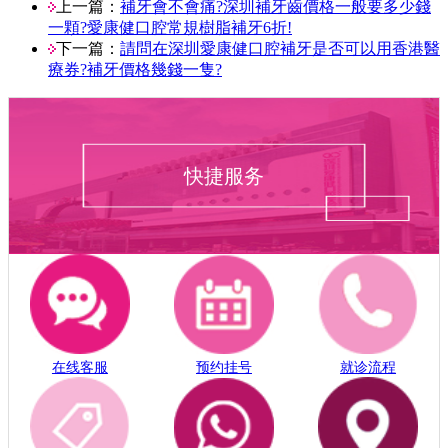
上一篇：
補牙會不會痛?深圳補牙齒價格一般要多少錢
一顆?愛康健口腔常規樹脂補牙6折!
下一篇：
請問在深圳愛康健口腔補牙是否可以用香港醫
療券?補牙價格幾錢一隻?
快捷服务
在线客服
预约挂号
就诊流程