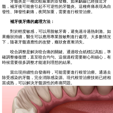
牙髓炎是一種比較嚴重的並發癥。如果齲齒已經接近牙
髓，補牙後可能會引起不可逆性的牙髓炎。這種疼痛表現為自
發性、陣發性劇痛，夜間加重，需要進行根管治療。
補牙後牙痛的處理方法：
對於輕度敏感，可以用脫敏牙膏，避免過冷過熱刺激。如
果癥狀持續，醫生可以應用專業脫敏劑進行處理。大多數情況
下，隨著牙髓適應性的改變，癥狀會逐漸消失。
咬合調整是解決咬合痛的關鍵。通過咬合紙標記高點，準
確調整修復體，直至咬合均勻。這個過程需要耐心和細心，有
時候需要很多調整才能達到理想的結果。
當出現持續性自發痛時，可能需要進行根管治療。通過去
除受感染的牙髓，完全消除感染源。現代根管治療技術已經相
當成熟，可以解決牙髓源性的疼痛問題。