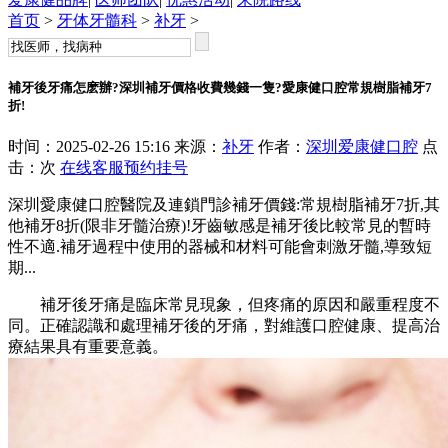
首页
>
牙体牙髓科
>
补牙
>
補牙後牙痛怎麽辦?深圳補牙價格收費幾錢一隻?愛康健口腔常規樹脂補牙7
折!
时间：2025-02-26 15:16 来源：
补牙
作者：
深圳爱康健口腔
点
击：
次
在线客服
预约挂号
深圳愛康健口腔醫院及連鎖門診補牙價錢:常規樹脂補牙7折,其
他補牙8折(限非牙髓治療)!牙齒敏感是補牙後比較常見的暫時
性不適.補牙過程中使用的器械和材料可能會刺激牙髓,導致短
期...
補牙後牙痛是臨床常見現象，但疼痛的原因和嚴重程度不
同。正確認識和處理補牙後的牙痛，對維護口腔健康、提高治
療結果具有重要意義。