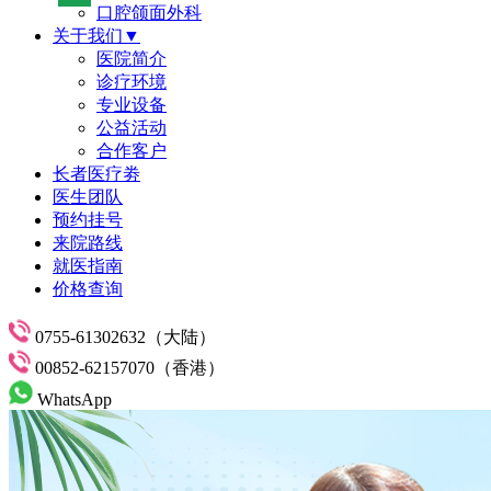
口腔颌面外科
关于我们▼
医院简介
诊疗环境
专业设备
公益活动
合作客户
长者医疗劵
医生团队
预约挂号
来院路线
就医指南
价格查询
0755-61302632（大陆）
00852-62157070（香港）
WhatsApp