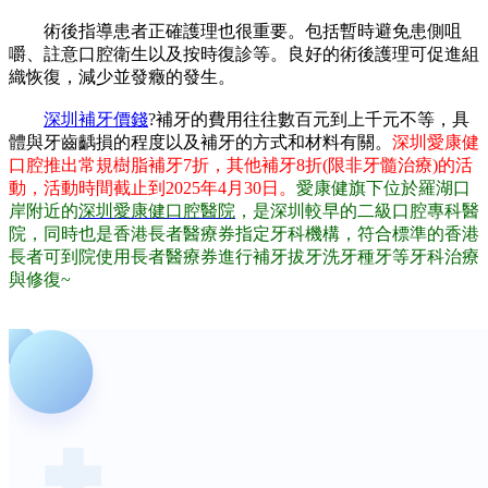
術後指導患者正確護理也很重要。包括暫時避免患側咀
嚼、註意口腔衛生以及按時復診等。良好的術後護理可促進組
織恢復，減少並發癥的發生。
深圳補牙價錢
?補牙的費用往往數百元到上千元不等，具
體與牙齒齲損的程度以及補牙的方式和材料有關。
深圳愛康健
口腔推出常規樹脂補牙7折，其他補牙8折(限非牙髓治療)的活
動，活動時間截止到2025年4月30日。
愛康健旗下位於羅湖口
岸附近的
深圳愛康健口腔醫院
，是深圳較早的二級口腔專科醫
院，同時也是香港長者醫療券指定牙科機構，符合標準的香港
長者可到院使用長者醫療券進行補牙拔牙洗牙種牙等牙科治療
與修復~