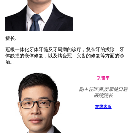
擅长:
冠根一体化牙体牙髓及牙周病的诊疗，复杂牙的拔除，牙
体缺损的嵌体修复，以及烤瓷冠、义齿的修复等方面的诊
治...
巩贤平
副主任医师,爱康健口腔
医院院长
在线客服