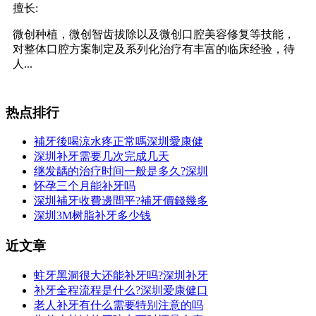
擅长:
微创种植，微创智齿拔除以及微创口腔美容修复等技能，
对整体口腔方案制定及系列化治疗有丰富的临床经验，待
人...
热点排行
補牙後喝涼水疼正常嗎深圳愛康健
深圳补牙需要几次完成几天
继发龋的治疗时间一般是多久?深圳
怀孕三个月能补牙吗
深圳補牙收費邊間平?補牙價錢幾多
深圳3M树脂补牙多少钱
近文章
蛀牙黑洞很大还能补牙吗?深圳补牙
补牙全程流程是什么?深圳爱康健口
老人补牙有什么需要特别注意的吗