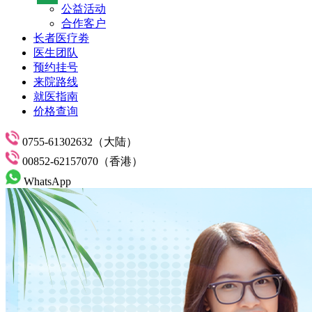
公益活动
合作客户
长者医疗劵
医生团队
预约挂号
来院路线
就医指南
价格查询
0755-61302632（大陆）
00852-62157070（香港）
WhatsApp