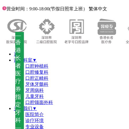
营业时间：9:00-18:00(节假日照常上班）
繁体中文
—
香
港
首页
长
诊疗科室▼
者
口腔种植科
口腔修复科
医
口腔正畸科
疗
牙体牙髓科
券
牙周病科
指
儿童牙科
口腔颌面外科
定
关于我们▼
牙
医院简介
科
诊疗环境
—
专业设备