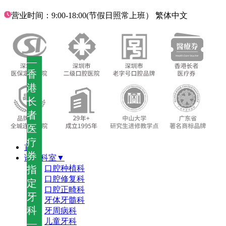
营业时间：9:00-18:00(节假日照常上班）
繁体中文
—
香
港
长
者
医
疗
首页
券
诊疗科室▼
指
口腔种植科
口腔修复科
定
口腔正畸科
牙
牙体牙髓科
科
牙周病科
儿童牙科
—