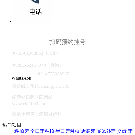
扫码预约挂号
0755-61302632（大陆）
00852-62157070（香港）
+8614775988935
WhatsApp:
微信线上预约:aikangjian1995
爱康健口腔医院网站：
www.ckj1000.com
微信小程序：爱康健齿科
热门项目
种植牙
全口牙种植
半口牙种植
烤瓷牙
嵌体补牙
义齿
牙