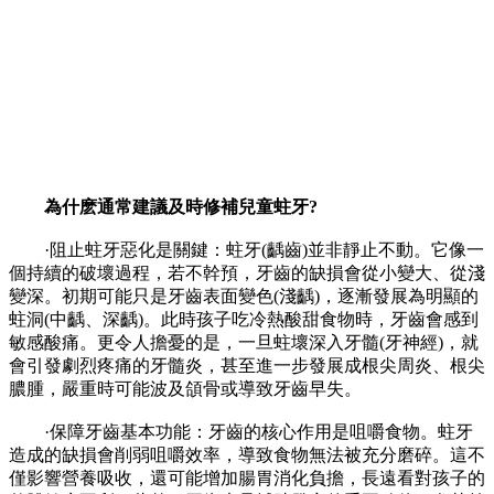
為什麽通常建議及時修補兒童蛀牙?
·阻止蛀牙惡化是關鍵：蛀牙(齲齒)並非靜止不動。它像一
個持續的破壞過程，若不幹預，牙齒的缺損會從小變大、從淺
變深。初期可能只是牙齒表面變色(淺齲)，逐漸發展為明顯的
蛀洞(中齲、深齲)。此時孩子吃冷熱酸甜食物時，牙齒會感到
敏感酸痛。更令人擔憂的是，一旦蛀壞深入牙髓(牙神經)，就
會引發劇烈疼痛的牙髓炎，甚至進一步發展成根尖周炎、根尖
膿腫，嚴重時可能波及頜骨或導致牙齒早失。
·保障牙齒基本功能：牙齒的核心作用是咀嚼食物。蛀牙
造成的缺損會削弱咀嚼效率，導致食物無法被充分磨碎。這不
僅影響營養吸收，還可能增加腸胃消化負擔，長遠看對孩子的