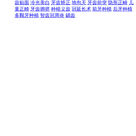
齿贴面
冷光美白
牙齿矫正
地包天
牙齿前突
隐形正畸
儿
童正畸
牙齿拥挤
种植义齿
冠延长术
前牙种植
后牙种植
多颗牙种植
智齿冠周炎
龋齿
热门关注
牙列稀疏
成人正畸
口腔护理
窝沟封闭
儿童龋齿
咬合错
位
牙龈炎
牙髓炎
四环素牙
牙痛
牙结石
牙周炎
牙龈出
血
牙齿松动
牙齿填充
根管治疗
拔牙
镶牙
洗牙
补牙
氟
斑牙
预约项目：
新诊
复诊
您的称呼：
*
联系电话：
*
预约地区：
*
预约时间：