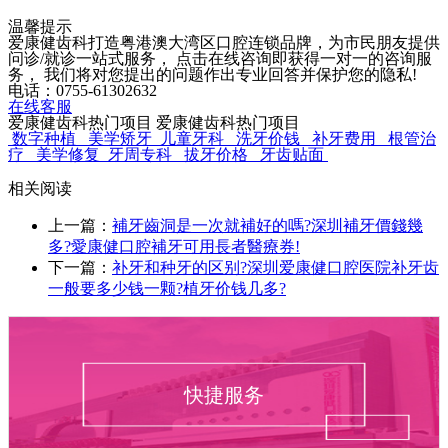
温馨提示
爱康健齿科打造粤港澳大湾区口腔连锁品牌，为市民朋友提供
问诊/就诊一站式服务， 点击在线咨询即获得一对一的咨询服
务， 我们将对您提出的问题作出专业回答并保护您的隐私!
电话：0755-61302632
在线客服
爱康健齿科热门项目
爱康健齿科热门项目
数字种植
美学矫牙
儿童牙科
洗牙价钱
补牙费用
根管治
疗
美学修复
牙周专科
拔牙价格
牙齿贴面
相关阅读
上一篇：
補牙齒洞是一次就補好的嗎?深圳補牙價錢幾
多?愛康健口腔補牙可用長者醫療券!
下一篇：
补牙和种牙的区别?深圳爱康健口腔医院补牙齿
一般要多少钱一颗?植牙价钱几多?
快捷服务