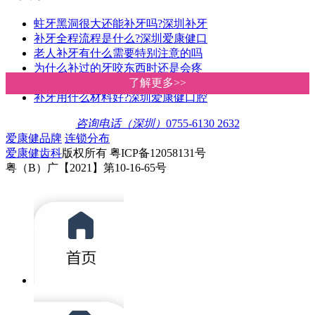
蛀牙黑洞很大还能补牙吗?深圳补牙
补牙全程流程是什么?深圳爱康健口
老人补牙有什么需要特别注意的吗
为什么补过的牙咬东西时还是会疼
蛀牙治疗方法有哪些?深圳爱康健口
了解更多>>
了解更多>>
补牙用什么材料好?深圳爱康健口腔
咨询电话（深圳）
0755-6130 2632
爱康健品牌
连锁分布
爱康健齿科
版权所有 粤ICP备12058131号
粤（B）广【2021】第10-16-65号