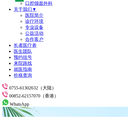
口腔颌面外科
关于我们▼
医院简介
诊疗环境
专业设备
公益活动
合作客户
长者医疗劵
医生团队
预约挂号
来院路线
就医指南
价格查询
0755-61302632（大陆）
00852-62157070（香港）
WhatsApp