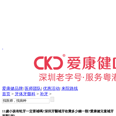
爱康健品牌
|
医师团队
|
优惠活动
|
来院路线
首页
>
牙体牙髓科
>
补牙
>
11歲小孩有蛀牙一定要補嗎?深圳牙醫補牙收費多少錢一顆?愛康健兒童補牙
首顆7折!