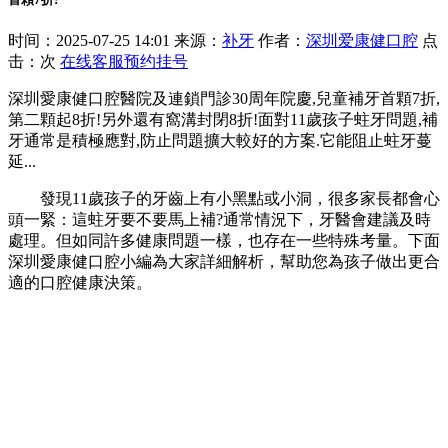
时间：2025-07-25 14:01 来源：
补牙
作者：
深圳爱康健口腔
点
击：
次
在线客服
预约挂号
深圳愛康健口腔醫院及連鎖門診30周年院慶,兒童補牙首顆7折,
第二顆起8折!另外還有窩溝封閉8折!面對11歲孩子蛀牙問題,補
牙通常是積極應對,防止問題擴大較好的方案.它能阻止蛀牙蔓
延...
發現11歲孩子的牙齒上有小黑點或小洞，很多家長都會心
頭一緊：這蛀牙要不要馬上補?通常情況下，牙醫會建議及時
處理。但如同許多健康問題一樣，也存在一些特殊考量。下面
深圳愛康健口腔小編為大家詳細解析，幫助您為孩子做出更合
適的口腔健康決策。