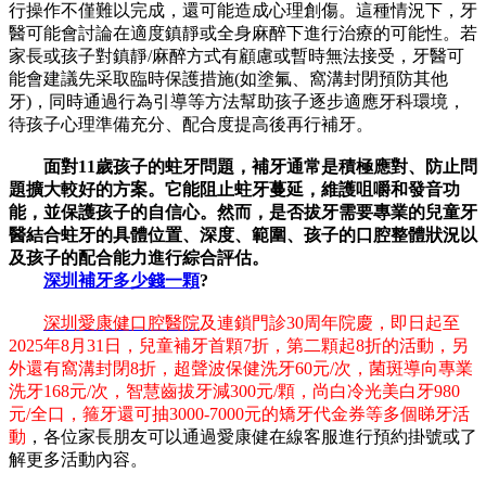
行操作不僅難以完成，還可能造成心理創傷。這種情況下，牙
醫可能會討論在適度鎮靜或全身麻醉下進行治療的可能性。若
家長或孩子對鎮靜/麻醉方式有顧慮或暫時無法接受，牙醫可
能會建議先采取臨時保護措施(如塗氟、窩溝封閉預防其他
牙)，同時通過行為引導等方法幫助孩子逐步適應牙科環境，
待孩子心理準備充分、配合度提高後再行補牙。
面對11歲孩子的蛀牙問題，補牙通常是積極應對、防止問
題擴大較好的方案。它能阻止蛀牙蔓延，維護咀嚼和發音功
能，並保護孩子的自信心。然而，是否拔牙需要專業的兒童牙
醫結合蛀牙的具體位置、深度、範圍、孩子的口腔整體狀況以
及孩子的配合能力進行綜合評估。
深圳補牙多少錢一顆
?
深圳愛康健口腔醫院
及連鎖門診30周年院慶，即日起至
2025年8月31日，兒童補牙首顆7折，第二顆起8折的活動，另
外還有窩溝封閉8折，超聲波保健洗牙60元/次，菌斑導向專業
洗牙168元/次，智慧齒拔牙減300元/顆，尚白冷光美白牙980
元/全口，箍牙還可抽3000-7000元的矯牙代金券等多個睇牙活
動
，各位家長朋友可以通過愛康健在線客服進行預約掛號或了
解更多活動內容。