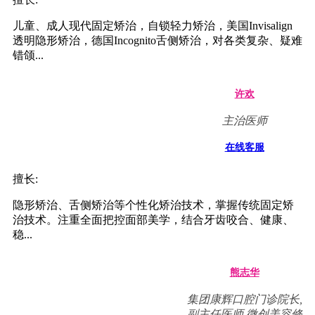
儿童、成人现代固定矫治，自锁轻力矫治，美国Invisalign
透明隐形矫治，德国Incognito舌侧矫治，对各类复杂、疑难
错颌...
许欢
主治医师
在线客服
擅长:
隐形矫治、舌侧矫治等个性化矫治技术，掌握传统固定矫
治技术。注重全面把控面部美学，结合牙齿咬合、健康、
稳...
熊志华
集团康辉口腔门诊院长,
副主任医师,微创美容修