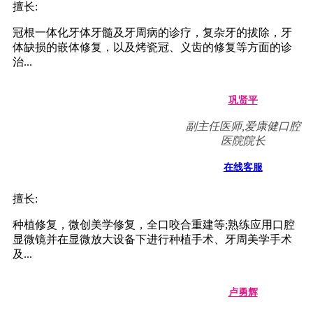
擅长:
冠根一体化牙体牙髓及牙周病的诊疗，复杂牙的拔除，牙
体缺损的嵌体修复，以及烤瓷冠、义齿的修复等方面的诊
治...
巩贤平
副主任医师,爱康健口腔
医院院长
在线客服
擅长:
种植修复，微创美学修复，全口咬合重建等;熟练应用口腔
显微镜并在显微放大设备下进行种植手术、牙周美学手术
及...
卢勇辉