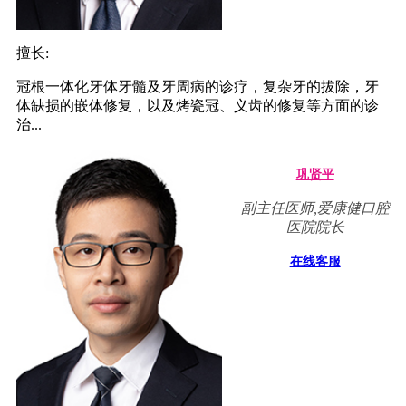
擅长:
冠根一体化牙体牙髓及牙周病的诊疗，复杂牙的拔除，牙
体缺损的嵌体修复，以及烤瓷冠、义齿的修复等方面的诊
治...
巩贤平
副主任医师,爱康健口腔
医院院长
在线客服