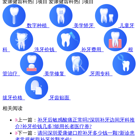
爱康健齿科热门项目
爱康健齿科热门项目
数字种植
美学矫牙
儿童牙
科
洗牙价钱
补牙费用
根
管治疗
美学修复
牙周专科
拔牙价格
牙齿贴面
相关阅读
上一篇：
补牙后敏感酸痛正常吗?深圳补牙边间牙科推
介?补牙价钱几多?能用长者医疗券?
下一篇：
请问深圳爱康健口腔补牙多少钱一颗?新诊患
者常规树脂补牙首颗半价!