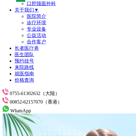
口腔颌面外科
关于我们▼
医院简介
诊疗环境
专业设备
公益活动
合作客户
长者医疗劵
医生团队
预约挂号
来院路线
就医指南
价格查询
0755-61302632（大陆）
00852-62157070（香港）
WhatsApp