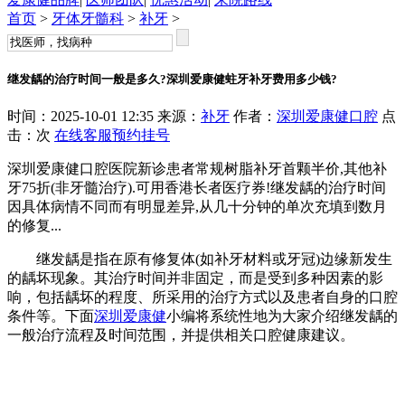
首页
>
牙体牙髓科
>
补牙
>
继发龋的治疗时间一般是多久?深圳爱康健蛀牙补牙费用多少钱?
时间：2025-10-01 12:35 来源：
补牙
作者：
深圳爱康健口腔
点
击：
次
在线客服
预约挂号
深圳爱康健口腔医院新诊患者常规树脂补牙首颗半价,其他补
牙75折(非牙髓治疗).可用香港长者医疗券!继发龋的治疗时间
因具体病情不同而有明显差异,从几十分钟的单次充填到数月
的修复...
继发龋是指在原有修复体(如补牙材料或牙冠)边缘新发生
的龋坏现象。其治疗时间并非固定，而是受到多种因素的影
响，包括龋坏的程度、所采用的治疗方式以及患者自身的口腔
条件等。下面
深圳爱康健
小编将系统性地为大家介绍继发龋的
一般治疗流程及时间范围，并提供相关口腔健康建议。