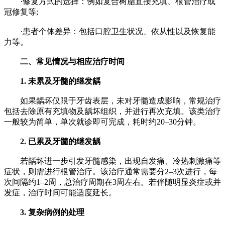
·修复方式的选择：例如复合树脂直接充填、根管治疗或
冠修复等;
·患者个体差异：包括口腔卫生状况、依从性以及恢复能
力等。
二、常见情况与相应治疗时间
1. 未累及牙髓的继发龋
如果龋坏仅限于牙齿表层，未对牙髓造成影响，常规治疗
包括去除原有充填物及龋坏组织，并进行再次充填。该类治疗
一般较为简单，单次就诊即可完成，耗时约20–30分钟。
2. 已累及牙髓的继发龋
若龋坏进一步引发牙髓感染，出现自发痛、冷热刺激痛等
症状，则需进行根管治疗。该治疗通常需要分2–3次进行，每
次间隔约1–2周，总治疗周期在3周左右。若伴随明显炎症或并
发症，治疗时间可能适度延长。
3. 复杂病例的处理