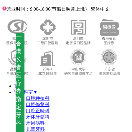
营业时间：9:00-18:00(节假日照常上班）
繁体中文
—
香
港
长
者
医
疗
首页
券
诊疗科室▼
指
口腔种植科
口腔修复科
定
口腔正畸科
牙
牙体牙髓科
科
牙周病科
儿童牙科
—