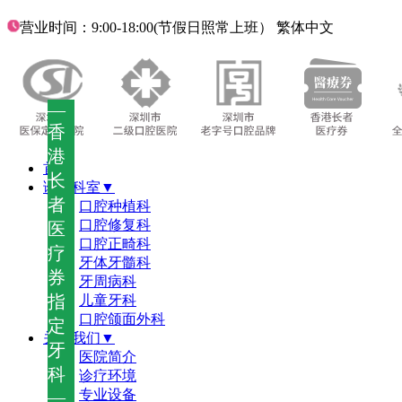
营业时间：9:00-18:00(节假日照常上班）
繁体中文
—
香
港
首页
长
诊疗科室▼
者
口腔种植科
口腔修复科
医
口腔正畸科
疗
牙体牙髓科
券
牙周病科
指
儿童牙科
口腔颌面外科
定
关于我们▼
牙
医院简介
科
诊疗环境
—
专业设备