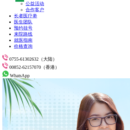
公益活动
合作客户
长者医疗劵
医生团队
预约挂号
来院路线
就医指南
价格查询
0755-61302632（大陆）
00852-62157070（香港）
WhatsApp