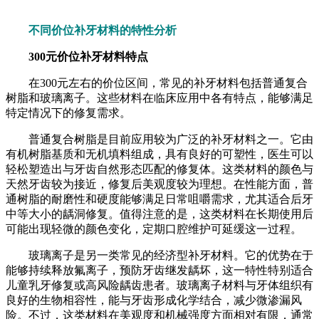
不同价位补牙材料的特性分析
300元价位补牙材料特点
在300元左右的价位区间，常见的补牙材料包括普通复合
树脂和玻璃离子。这些材料在临床应用中各有特点，能够满足
特定情况下的修复需求。
普通复合树脂是目前应用较为广泛的补牙材料之一。它由
有机树脂基质和无机填料组成，具有良好的可塑性，医生可以
轻松塑造出与牙齿自然形态匹配的修复体。这类材料的颜色与
天然牙齿较为接近，修复后美观度较为理想。在性能方面，普
通树脂的耐磨性和硬度能够满足日常咀嚼需求，尤其适合后牙
中等大小的龋洞修复。值得注意的是，这类材料在长期使用后
可能出现轻微的颜色变化，定期口腔维护可延缓这一过程。
玻璃离子是另一类常见的经济型补牙材料。它的优势在于
能够持续释放氟离子，预防牙齿继发龋坏，这一特性特别适合
儿童乳牙修复或高风险龋齿患者。玻璃离子材料与牙体组织有
良好的生物相容性，能与牙齿形成化学结合，减少微渗漏风
险。不过，这类材料在美观度和机械强度方面相对有限，通常