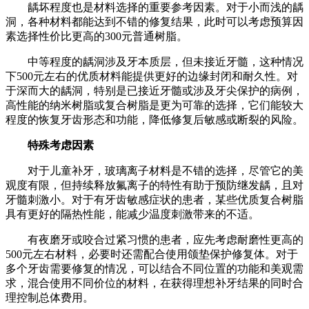
龋坏程度也是材料选择的重要参考因素。对于小而浅的龋
洞，各种材料都能达到不错的修复结果，此时可以考虑预算因
素选择性价比更高的300元普通树脂。
中等程度的龋洞涉及牙本质层，但未接近牙髓，这种情况
下500元左右的优质材料能提供更好的边缘封闭和耐久性。对
于深而大的龋洞，特别是已接近牙髓或涉及牙尖保护的病例，
高性能的纳米树脂或复合树脂是更为可靠的选择，它们能较大
程度的恢复牙齿形态和功能，降低修复后敏感或断裂的风险。
特殊考虑因素
对于儿童补牙，玻璃离子材料是不错的选择，尽管它的美
观度有限，但持续释放氟离子的特性有助于预防继发龋，且对
牙髓刺激小。对于有牙齿敏感症状的患者，某些优质复合树脂
具有更好的隔热性能，能减少温度刺激带来的不适。
有夜磨牙或咬合过紧习惯的患者，应先考虑耐磨性更高的
500元左右材料，必要时还需配合使用颌垫保护修复体。对于
多个牙齿需要修复的情况，可以结合不同位置的功能和美观需
求，混合使用不同价位的材料，在获得理想补牙结果的同时合
理控制总体费用。