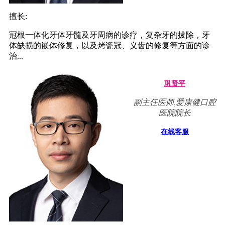
擅长:
冠根一体化牙体牙髓及牙周病的诊疗，复杂牙的拔除，牙
体缺损的嵌体修复，以及烤瓷冠、义齿的修复等方面的诊
治...
巩贤平
副主任医师,爱康健口腔
医院院长
在线客服