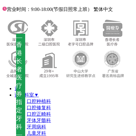
营业时间：9:00-18:00(节假日照常上班）
繁体中文
—
香
港
长
者
医
疗
首页
券
诊疗科室▼
指
口腔种植科
口腔修复科
定
口腔正畸科
牙
牙体牙髓科
科
牙周病科
儿童牙科
—