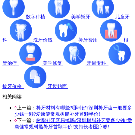
数字种植
美学矫牙
儿童牙
科
洗牙价钱
补牙费用
根
管治疗
美学修复
牙周专科
拔牙价格
牙齿贴面
相关阅读
上一篇：
补牙材料有哪些?哪种好?深圳补牙齿一般要多
少钱一颗?爱康健常规树脂补牙首颗半价!
下一篇：
树脂补牙容易掉吗?深圳树脂补牙要多少钱?爱
康健常规树脂补牙首颗半价!支持长者医疗券!