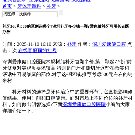
首页
>
牙体牙髓科
>
补牙
>
补牙300和500的区别选哪个?深圳补牙多少钱一颗?爱康健补牙可用长者医
疗券!
时间：2025-11-10 16:10 来源：
补牙
作者：
深圳爱康健口腔
点
击：
次
在线客服
预约挂号
深圳爱康健口腔医院常规树脂补牙首颗半价,第二颗起7.5折!前
牙修复对美观度要求较高,特别是门牙和侧切牙这些在微笑和
谈话中容易暴露的部位.对于这些区域,推荐考虑500元左右的纳
米树...
补牙材料的选择是牙科治疗中的重要环节，它直接影响修
复结果、使用时间和口腔健康。面对市场上不同价位的补牙材
料，如何做出明智选择?下面
深圳爱康健口腔医院
小编为大家
详细介绍一下。