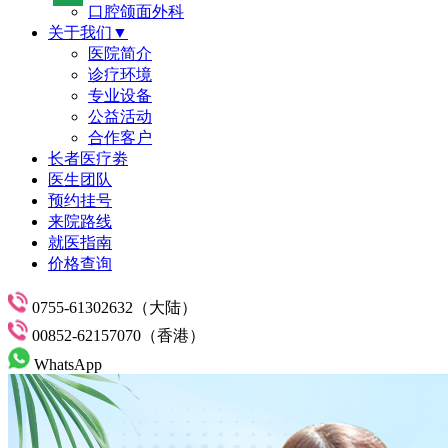
口腔颌面外科
关于我们▼
医院简介
诊疗环境
专业设备
公益活动
合作客户
长者医疗劵
医生团队
预约挂号
来院路线
就医指南
价格查询
0755-61302632（大陆）
00852-62157070（香港）
WhatsApp