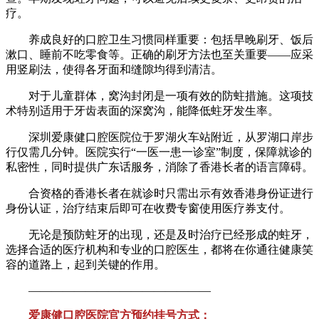
疗。
养成良好的口腔卫生习惯同样重要：包括早晚刷牙、饭后
漱口、睡前不吃零食等。正确的刷牙方法也至关重要——应采
用竖刷法，使得各牙面和缝隙均得到清洁。
对于儿童群体，窝沟封闭是一项有效的防蛀措施。这项技
术特别适用于牙齿表面的深窝沟，能降低蛀牙发生率。
深圳爱康健口腔医院位于罗湖火车站附近，从罗湖口岸步
行仅需几分钟。医院实行“一医一患一诊室”制度，保障就诊的
私密性，同时提供广东话服务，消除了香港长者的语言障碍。
合资格的香港长者在就诊时只需出示有效香港身份证进行
身份认证，治疗结束后即可在收费专窗使用医疗券支付。
无论是预防蛀牙的出现，还是及时治疗已经形成的蛀牙，
选择合适的医疗机构和专业的口腔医生，都将在你通往健康笑
容的道路上，起到关键的作用。
————————————————
爱康健口腔医院官方预约挂号方式：