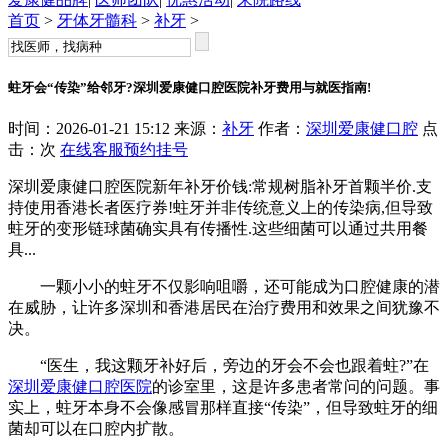
首页
>
牙体牙髓科
>
补牙
>
蛀牙会“传染”给邻牙?深圳爱康健口腔医院补牙费用与就医指南!
时间：2026-01-21 15:12 来源：
补牙
作者：
深圳爱康健口腔
点
击：
次
在线客服
预约挂号
深圳爱康健口腔医院新年补牙价钱:常规树脂补牙首颗半价.支
持使用香港长者医疗券!蛀牙并非传统意义上的传染病,但导致
蛀牙的变形链球菌确实具有传播性.这些细菌可以通过共用餐
具...
一颗小小的蛀牙不仅影响咀嚼，还可能成为口腔健康的潜
在威胁，让许多深圳和香港居民在治疗费用和效果之间犹豫不
决。
“医生，我这颗牙补好后，旁边的牙会不会也跟着蛀?”在
深圳爱康健口腔医院
的诊室里，这是许多患者常问的问题。事
实上，蛀牙本身不会像感冒那样直接“传染”，但导致蛀牙的细
菌却可以在口腔内扩散。