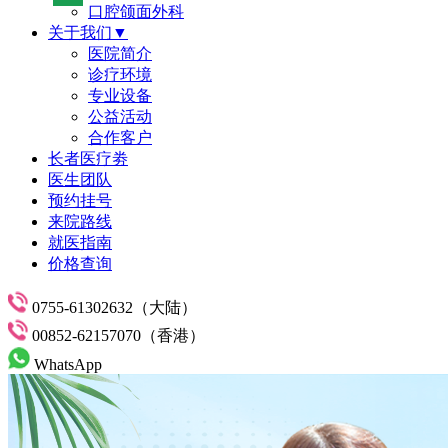
口腔颌面外科
关于我们▼
医院简介
诊疗环境
专业设备
公益活动
合作客户
长者医疗劵
医生团队
预约挂号
来院路线
就医指南
价格查询
0755-61302632（大陆）
00852-62157070（香港）
WhatsApp