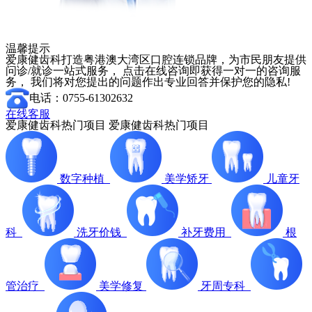
温馨提示
爱康健齿科打造粤港澳大湾区口腔连锁品牌，为市民朋友提供
问诊/就诊一站式服务， 点击在线咨询即获得一对一的咨询服
务， 我们将对您提出的问题作出专业回答并保护您的隐私!
电话：0755-61302632
在线客服
爱康健齿科热门项目
爱康健齿科热门项目
数字种植
美学矫牙
儿童牙
科
洗牙价钱
补牙费用
根
管治疗
美学修复
牙周专科