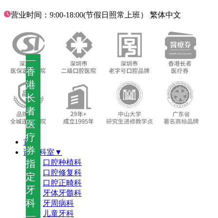
营业时间：9:00-18:00(节假日照常上班）
繁体中文
—
香
港
长
者
医
疗
首页
券
诊疗科室▼
指
口腔种植科
口腔修复科
定
口腔正畸科
牙
牙体牙髓科
科
牙周病科
儿童牙科
—