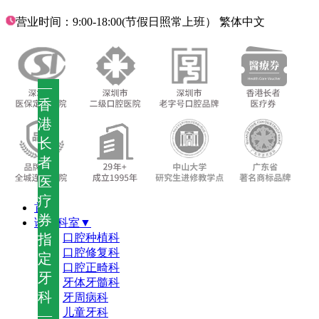
营业时间：9:00-18:00(节假日照常上班）
繁体中文
—
香
港
长
者
医
疗
首页
券
诊疗科室▼
指
口腔种植科
口腔修复科
定
口腔正畸科
牙
牙体牙髓科
科
牙周病科
儿童牙科
—