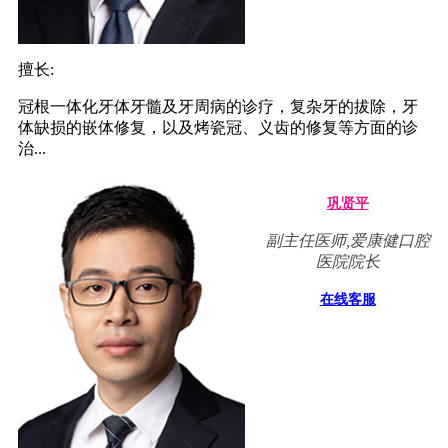
擅长:
冠根一体化牙体牙髓及牙周病的诊疗，复杂牙的拔除，牙
体缺损的嵌体修复，以及烤瓷冠、义齿的修复等方面的诊
治...
巩贤平
副主任医师,爱康健口腔
医院院长
在线客服