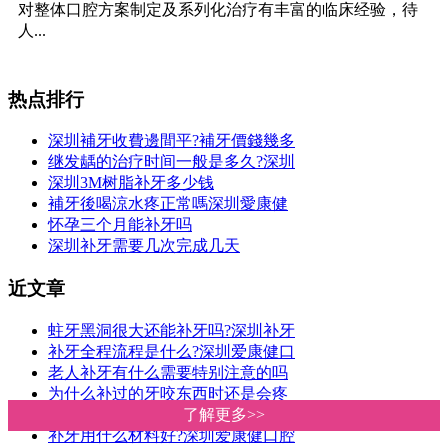
对整体口腔方案制定及系列化治疗有丰富的临床经验，待
人...
热点排行
深圳補牙收費邊間平?補牙價錢幾多
继发龋的治疗时间一般是多久?深圳
深圳3M树脂补牙多少钱
補牙後喝涼水疼正常嗎深圳愛康健
怀孕三个月能补牙吗
深圳补牙需要几次完成几天
近文章
蛀牙黑洞很大还能补牙吗?深圳补牙
补牙全程流程是什么?深圳爱康健口
老人补牙有什么需要特别注意的吗
为什么补过的牙咬东西时还是会疼
蛀牙治疗方法有哪些?深圳爱康健口
了解更多>>
了解更多>>
补牙用什么材料好?深圳爱康健口腔