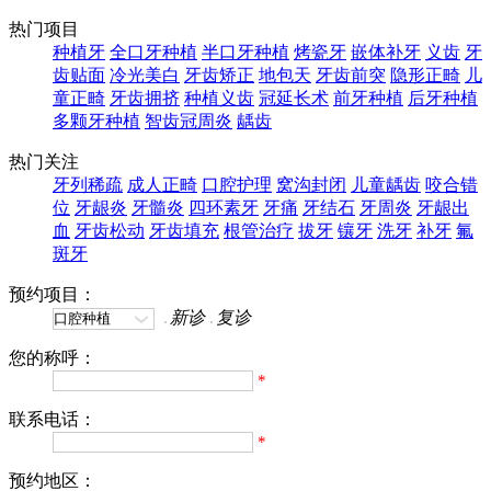
热门项目
种植牙
全口牙种植
半口牙种植
烤瓷牙
嵌体补牙
义齿
牙
齿贴面
冷光美白
牙齿矫正
地包天
牙齿前突
隐形正畸
儿
童正畸
牙齿拥挤
种植义齿
冠延长术
前牙种植
后牙种植
多颗牙种植
智齿冠周炎
龋齿
热门关注
牙列稀疏
成人正畸
口腔护理
窝沟封闭
儿童龋齿
咬合错
位
牙龈炎
牙髓炎
四环素牙
牙痛
牙结石
牙周炎
牙龈出
血
牙齿松动
牙齿填充
根管治疗
拔牙
镶牙
洗牙
补牙
氟
斑牙
预约项目：
新诊
复诊
您的称呼：
*
联系电话：
*
预约地区：