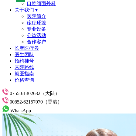
口腔颌面外科
关于我们▼
医院简介
诊疗环境
专业设备
公益活动
合作客户
长者医疗劵
医生团队
预约挂号
来院路线
就医指南
价格查询
0755-61302632（大陆）
00852-62157070（香港）
WhatsApp