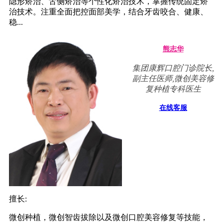
隐形矫治、舌侧矫治等个性化矫治技术，掌握传统固定矫
治技术。注重全面把控面部美学，结合牙齿咬合、健康、
稳...
熊志华
集团康辉口腔门诊院长,
副主任医师,微创美容修
复种植专科医生
在线客服
擅长:
微创种植，微创智齿拔除以及微创口腔美容修复等技能，