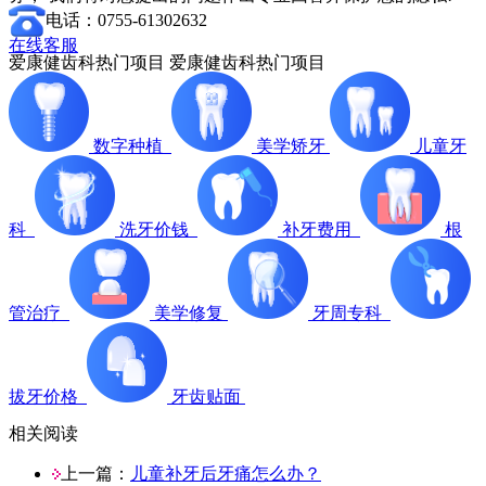
电话：0755-61302632
在线客服
爱康健齿科热门项目
爱康健齿科热门项目
数字种植
美学矫牙
儿童牙
科
洗牙价钱
补牙费用
根
管治疗
美学修复
牙周专科
拔牙价格
牙齿贴面
相关阅读
上一篇：
儿童补牙后牙痛怎么办？