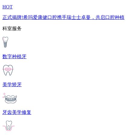
HOT
正式揭牌!希玛爱康健口腔携手瑞士士卓曼，共启口腔种植
科室服务
数字种植牙
美学矫牙
牙齿美学修复