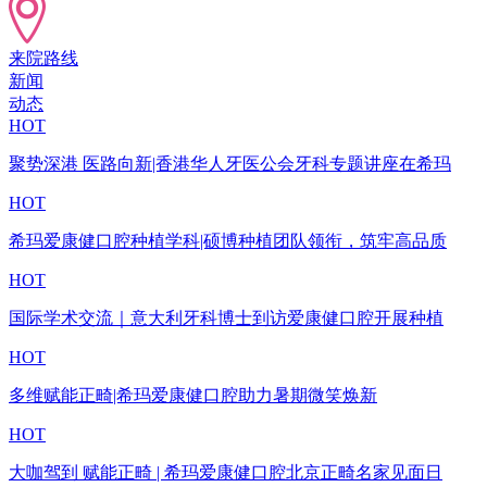
来院路线
新闻
动态
HOT
聚势深港 医路向新|香港华人牙医公会牙科专题讲座在希玛
HOT
希玛爱康健口腔种植学科|硕博种植团队领衔，筑牢高品质
HOT
国际学术交流｜意大利牙科博士到访爱康健口腔开展种植
HOT
多维赋能正畸|希玛爱康健口腔助力暑期微笑焕新
HOT
大咖驾到 赋能正畸 | 希玛爱康健口腔北京正畸名家见面日