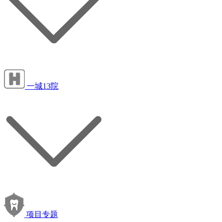
一城13院
项目专题