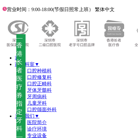
营业时间：9:00-18:00(节假日照常上班）
繁体中文
—
香
港
首页
长
诊疗科室▼
者
口腔种植科
口腔修复科
医
口腔正畸科
疗
牙体牙髓科
券
牙周病科
指
儿童牙科
口腔颌面外科
定
关于我们▼
牙
医院简介
科
诊疗环境
—
专业设备