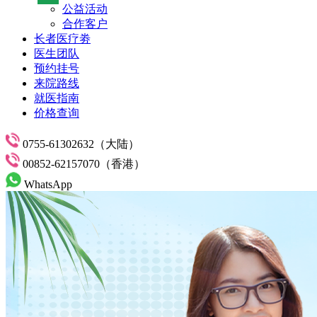
公益活动
合作客户
长者医疗劵
医生团队
预约挂号
来院路线
就医指南
价格查询
0755-61302632（大陆）
00852-62157070（香港）
WhatsApp