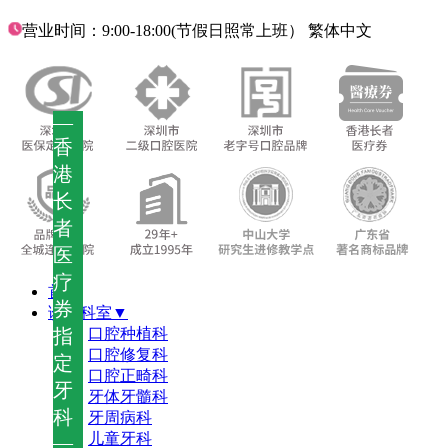
营业时间：9:00-18:00(节假日照常上班）
繁体中文
—
香
港
长
者
医
疗
首页
券
诊疗科室▼
指
口腔种植科
口腔修复科
定
口腔正畸科
牙
牙体牙髓科
科
牙周病科
儿童牙科
—