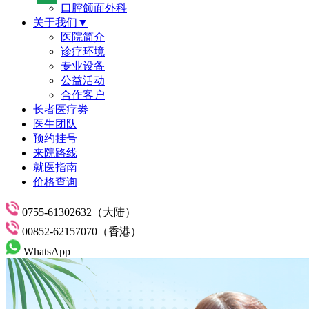
口腔颌面外科
关于我们▼
医院简介
诊疗环境
专业设备
公益活动
合作客户
长者医疗劵
医生团队
预约挂号
来院路线
就医指南
价格查询
0755-61302632（大陆）
00852-62157070（香港）
WhatsApp