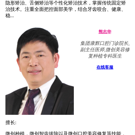
隐形矫治、舌侧矫治等个性化矫治技术，掌握传统固定矫
治技术。注重全面把控面部美学，结合牙齿咬合、健康、
稳...
熊志华
集团康辉口腔门诊院长,
副主任医师,微创美容修
复种植专科医生
在线客服
擅长:
微创种植，微创智齿拔除以及微创口腔美容修复等技能，