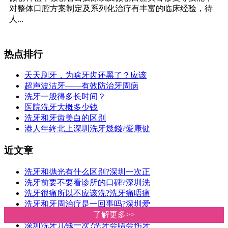
对整体口腔方案制定及系列化治疗有丰富的临床经验，待
人...
热点排行
天天刷牙，为啥牙齿还黑了？应该
超声波洁牙——有效防治牙周病
洗牙一般得多长时间？
医院洗牙大概多少钱
洗牙和牙齿美白的区别
港人年終北上深圳洗牙幾錢?愛康健
近文章
洗牙和抛光有什么区别?深圳一次正
洗牙前要不要看诊所的口碑?深圳洗
洗牙很痛所以不应该洗?洗牙痛唔痛
洗牙和牙周治疗是一回事吗?深圳爱
深圳洗牙价钱|爱康健洗牙收费明细
了解更多>>
了解更多>>
深圳洗牙几钱一次?洗牙会唔会伤牙