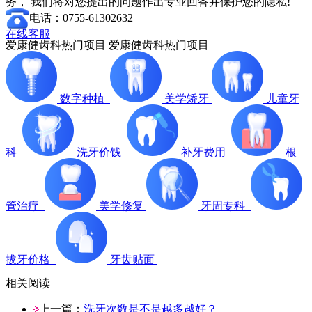
务， 我们将对您提出的问题作出专业回答并保护您的隐私!
电话：0755-61302632
在线客服
爱康健齿科热门项目
爱康健齿科热门项目
数字种植
美学矫牙
儿童牙
科
洗牙价钱
补牙费用
根
管治疗
美学修复
牙周专科
拔牙价格
牙齿贴面
相关阅读
上一篇：
洗牙次数是不是越多越好？