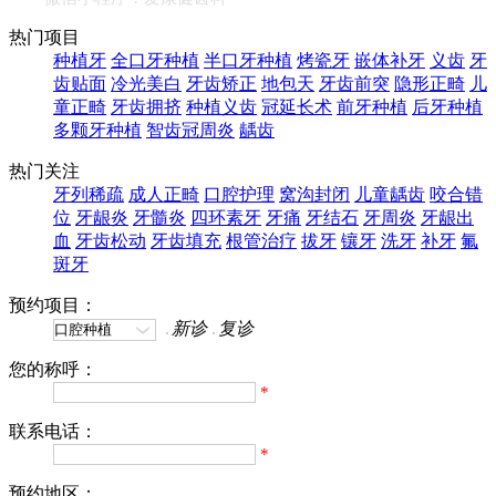
热门项目
种植牙
全口牙种植
半口牙种植
烤瓷牙
嵌体补牙
义齿
牙
齿贴面
冷光美白
牙齿矫正
地包天
牙齿前突
隐形正畸
儿
童正畸
牙齿拥挤
种植义齿
冠延长术
前牙种植
后牙种植
多颗牙种植
智齿冠周炎
龋齿
热门关注
牙列稀疏
成人正畸
口腔护理
窝沟封闭
儿童龋齿
咬合错
位
牙龈炎
牙髓炎
四环素牙
牙痛
牙结石
牙周炎
牙龈出
血
牙齿松动
牙齿填充
根管治疗
拔牙
镶牙
洗牙
补牙
氟
斑牙
预约项目：
新诊
复诊
您的称呼：
*
联系电话：
*
预约地区：