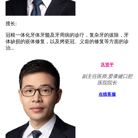
擅长:
冠根一体化牙体牙髓及牙周病的诊疗，复杂牙的拔除，牙
体缺损的嵌体修复，以及烤瓷冠、义齿的修复等方面的诊
治...
巩贤平
副主任医师,爱康健口腔
医院院长
在线客服