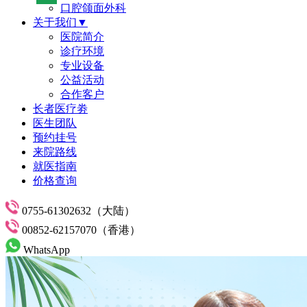
口腔颌面外科
关于我们▼
医院简介
诊疗环境
专业设备
公益活动
合作客户
长者医疗劵
医生团队
预约挂号
来院路线
就医指南
价格查询
0755-61302632（大陆）
00852-62157070（香港）
WhatsApp