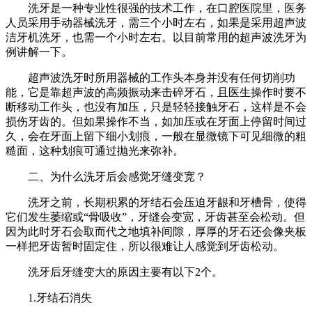
洗牙是一种专业性很强的技术工作，在口腔医院里，医务
人员采用手动器械洗牙，需三个小时左右，如果是采用超声波
洁牙机洗牙，也需一个小时左右。以目前常用的超声波洗牙为
例讲解一下。
超声波洗牙时所用器械的工作头本身并没有任何切削功
能，它是靠超声波的高频振动来击碎牙石，且医生操作时要不
断移动工作头，也没有加压，只是轻轻接触牙石，这样是不会
损伤牙齿的。但如果操作不当，如加压或在牙面上停留时间过
久，会在牙面上留下细小划痕，一般在显微镜下可见细微的粗
糙面，这种划痕可通过抛光来弥补。
二、为什么洗牙后会感觉牙缝变宽？
洗牙之前，长期积累的牙结石会压迫牙龈和牙槽骨，使得
它们发生萎缩或“骨吸收”，牙缝会变宽，牙齿甚至会松动。但
因为此时牙石会取而代之地填补间隙，厚厚的牙石还会像夹板
一样把牙齿暂时固定住，所以很难让人感觉到牙齿松动。
洗牙后牙缝变大的原因主要有以下2个。
1.牙结石消失