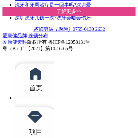
洗牙和牙周治疗是一回事吗?深圳爱
深圳洗牙价钱|爱康健洗牙收费明细
了解更多>>
了解更多>>
深圳洗牙几钱一次?洗牙会唔会伤牙
咨询电话（深圳）
0755-6130 2632
爱康健品牌
连锁分布
爱康健齿科
版权所有 粤ICP备12058131号
粤（B）广【2021】第10-16-65号