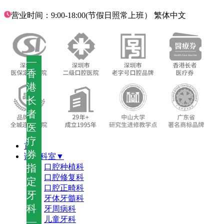
营业时间：9:00-18:00(节假日照常上班）
繁体中文
—
香
港
长
者
医
疗
首页
券
诊疗科室▼
指
口腔种植科
口腔修复科
定
口腔正畸科
牙
牙体牙髓科
科
牙周病科
儿童牙科
—