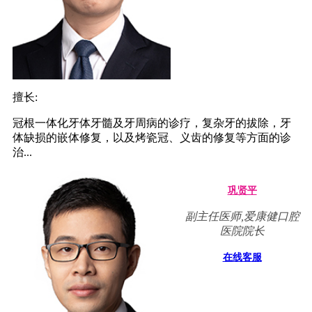
擅长:
冠根一体化牙体牙髓及牙周病的诊疗，复杂牙的拔除，牙
体缺损的嵌体修复，以及烤瓷冠、义齿的修复等方面的诊
治...
巩贤平
副主任医师,爱康健口腔
医院院长
在线客服