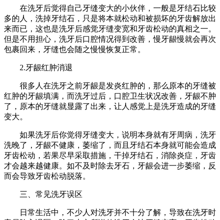
在洗牙后觉得自己牙缝变大的小伙伴，一般是牙结石比较
多的人，洗掉牙结石，只是将本就松动和被损坏的牙齿解放出
来而已，这也是洗牙后感觉牙缝变宽和牙齿松动的真相之一。
但是不用担心，洗牙后口腔情况得到改善，慢牙龈慢就会再次
包裹回来，牙缝也会随之慢慢恢复正常。
2.牙龈红肿消退
很多人在洗牙之前牙龈是发炎红肿的，那么原本的牙缝被
红肿的牙龈填满，而洗牙过后，口腔卫生状况改善，牙龈不肿
了，原本的牙缝就显露了出来，让人感觉上是洗牙造成的牙缝
变大。
如果洗牙后你觉得牙缝变大，说明本身就有牙周病，洗牙
洗晚了，牙龈不健康，萎缩了，而且牙结石本身就可能会造成
牙齿松动，若果尽早采取措施，干掉牙结石，消除炎症，牙齿
才会越来越健康。如不及时除去牙石，牙龈会进一步萎缩，反
而会导致牙齿松动脱落。
三、常见洗牙误区
日常生活中，不少人对洗牙并不十分了解，导致在洗牙时