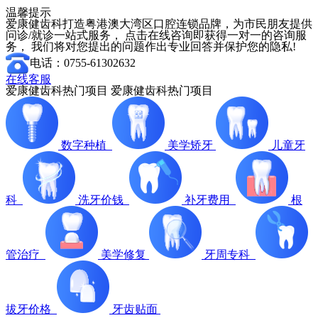
温馨提示
爱康健齿科打造粤港澳大湾区口腔连锁品牌，为市民朋友提供
问诊/就诊一站式服务， 点击在线咨询即获得一对一的咨询服
务， 我们将对您提出的问题作出专业回答并保护您的隐私!
电话：0755-61302632
在线客服
爱康健齿科热门项目
爱康健齿科热门项目
数字种植
美学矫牙
儿童牙
科
洗牙价钱
补牙费用
根
管治疗
美学修复
牙周专科
拔牙价格
牙齿贴面