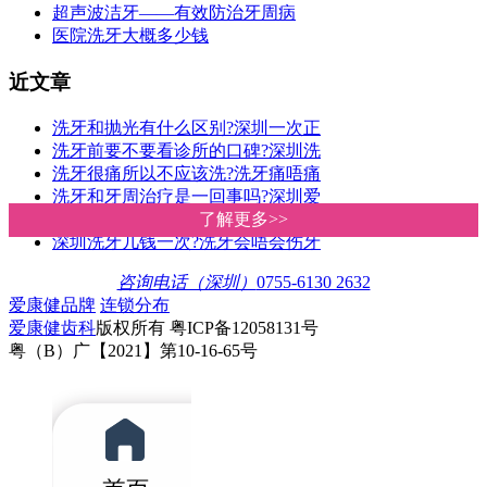
超声波洁牙——有效防治牙周病
医院洗牙大概多少钱
近文章
洗牙和抛光有什么区别?深圳一次正
洗牙前要不要看诊所的口碑?深圳洗
洗牙很痛所以不应该洗?洗牙痛唔痛
洗牙和牙周治疗是一回事吗?深圳爱
深圳洗牙价钱|爱康健洗牙收费明细
了解更多>>
了解更多>>
深圳洗牙几钱一次?洗牙会唔会伤牙
咨询电话（深圳）
0755-6130 2632
爱康健品牌
连锁分布
爱康健齿科
版权所有 粤ICP备12058131号
粤（B）广【2021】第10-16-65号