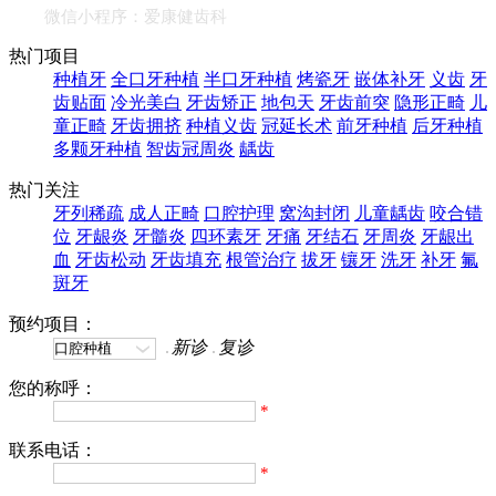
微信小程序：爱康健齿科
热门项目
种植牙
全口牙种植
半口牙种植
烤瓷牙
嵌体补牙
义齿
牙
齿贴面
冷光美白
牙齿矫正
地包天
牙齿前突
隐形正畸
儿
童正畸
牙齿拥挤
种植义齿
冠延长术
前牙种植
后牙种植
多颗牙种植
智齿冠周炎
龋齿
热门关注
牙列稀疏
成人正畸
口腔护理
窝沟封闭
儿童龋齿
咬合错
位
牙龈炎
牙髓炎
四环素牙
牙痛
牙结石
牙周炎
牙龈出
血
牙齿松动
牙齿填充
根管治疗
拔牙
镶牙
洗牙
补牙
氟
斑牙
预约项目：
新诊
复诊
您的称呼：
*
联系电话：
*