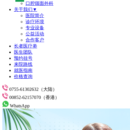
口腔颌面外科
关于我们▼
医院简介
诊疗环境
专业设备
公益活动
合作客户
长者医疗劵
医生团队
预约挂号
来院路线
就医指南
价格查询
0755-61302632（大陆）
00852-62157070（香港）
WhatsApp