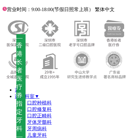
营业时间：9:00-18:00(节假日照常上班）
繁体中文
—
香
港
长
者
医
疗
首页
券
诊疗科室▼
指
口腔种植科
口腔修复科
定
口腔正畸科
牙
牙体牙髓科
科
牙周病科
儿童牙科
—