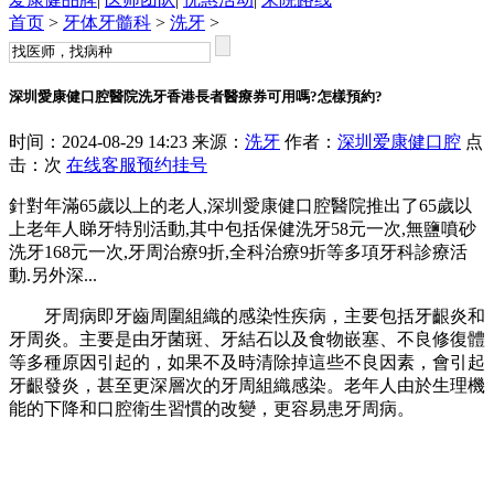
首页
>
牙体牙髓科
>
洗牙
>
深圳愛康健口腔醫院洗牙香港長者醫療券可用嗎?怎樣預約?
时间：2024-08-29 14:23 来源：
洗牙
作者：
深圳爱康健口腔
点
击：
次
在线客服
预约挂号
針對年滿65歲以上的老人,深圳愛康健口腔醫院推出了65歲以
上老年人睇牙特別活動,其中包括保健洗牙58元一次,無鹽噴砂
洗牙168元一次,牙周治療9折,全科治療9折等多項牙科診療活
動.另外深...
牙周病即牙齒周圍組織的感染性疾病，主要包括牙齦炎和
牙周炎。主要是由牙菌斑、牙結石以及食物嵌塞、不良修復體
等多種原因引起的，如果不及時清除掉這些不良因素，會引起
牙齦發炎，甚至更深層次的牙周組織感染。老年人由於生理機
能的下降和口腔衛生習慣的改變，更容易患牙周病。