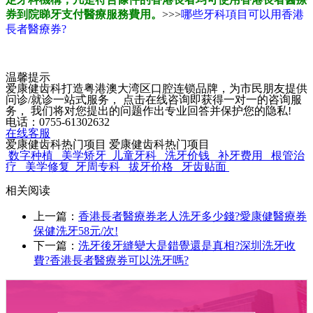
券到院睇牙支付醫療服務費用。
>>>
哪些牙科項目可以用香港
長者醫療券?
温馨提示
爱康健齿科打造粤港澳大湾区口腔连锁品牌，为市民朋友提供
问诊/就诊一站式服务， 点击在线咨询即获得一对一的咨询服
务， 我们将对您提出的问题作出专业回答并保护您的隐私!
电话：0755-61302632
在线客服
爱康健齿科热门项目
爱康健齿科热门项目
数字种植
美学矫牙
儿童牙科
洗牙价钱
补牙费用
根管治
疗
美学修复
牙周专科
拔牙价格
牙齿贴面
相关阅读
上一篇：
香港長者醫療券老人洗牙多少錢?愛康健醫療券
保健洗牙58元/次!
下一篇：
洗牙後牙縫變大是錯覺還是真相?深圳洗牙收
費?香港長者醫療券可以洗牙嗎?