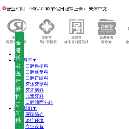
营业时间：9:00-18:00(节假日照常上班）
繁体中文
—
香
港
首页
长
诊疗科室▼
者
口腔种植科
口腔修复科
医
口腔正畸科
疗
牙体牙髓科
券
牙周病科
指
儿童牙科
口腔颌面外科
定
关于我们▼
牙
医院简介
科
诊疗环境
—
专业设备