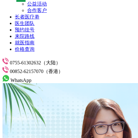
公益活动
合作客户
长者医疗劵
医生团队
预约挂号
来院路线
就医指南
价格查询
0755-61302632（大陆）
00852-62157070（香港）
WhatsApp