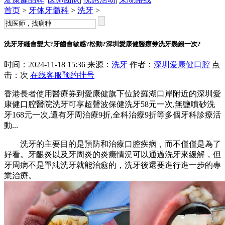
首页
>
牙体牙髓科
>
洗牙
>
洗牙牙縫會變大?牙齒會敏感?松動?深圳愛康健醫療券洗牙幾錢一次?
时间：2024-11-18 15:36 来源：
洗牙
作者：
深圳爱康健口腔
点
击：
次
在线客服
预约挂号
香港長者使用醫療券到愛康健旗下位於羅湖口岸附近的深圳愛
康健口腔醫院洗牙可享超聲波保健洗牙58元一次,無鹽噴砂洗
牙168元一次,還有牙周治療9折,全科治療9折等多個牙科診療活
動...
洗牙的主要目的是預防和治療口腔疾病，而不僅僅是為了
好看。牙齦炎以及牙周炎的炎癥情況可以通過洗牙來緩解，但
牙周病不是單純洗牙就能治愈的，洗牙後還要進行進一步的專
業治療。