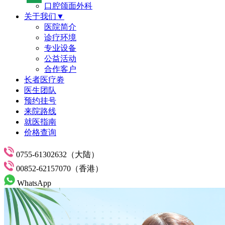
口腔颌面外科
关于我们▼
医院简介
诊疗环境
专业设备
公益活动
合作客户
长者医疗劵
医生团队
预约挂号
来院路线
就医指南
价格查询
0755-61302632（大陆）
00852-62157070（香港）
WhatsApp