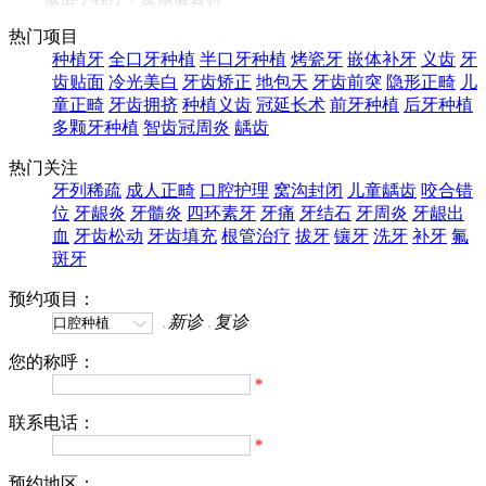
热门项目
种植牙
全口牙种植
半口牙种植
烤瓷牙
嵌体补牙
义齿
牙
齿贴面
冷光美白
牙齿矫正
地包天
牙齿前突
隐形正畸
儿
童正畸
牙齿拥挤
种植义齿
冠延长术
前牙种植
后牙种植
多颗牙种植
智齿冠周炎
龋齿
热门关注
牙列稀疏
成人正畸
口腔护理
窝沟封闭
儿童龋齿
咬合错
位
牙龈炎
牙髓炎
四环素牙
牙痛
牙结石
牙周炎
牙龈出
血
牙齿松动
牙齿填充
根管治疗
拔牙
镶牙
洗牙
补牙
氟
斑牙
预约项目：
新诊
复诊
您的称呼：
*
联系电话：
*
预约地区：