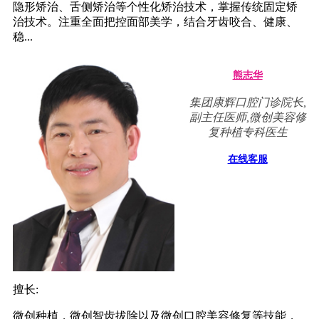
隐形矫治、舌侧矫治等个性化矫治技术，掌握传统固定矫
治技术。注重全面把控面部美学，结合牙齿咬合、健康、
稳...
熊志华
集团康辉口腔门诊院长,
副主任医师,微创美容修
复种植专科医生
在线客服
擅长:
微创种植，微创智齿拔除以及微创口腔美容修复等技能，