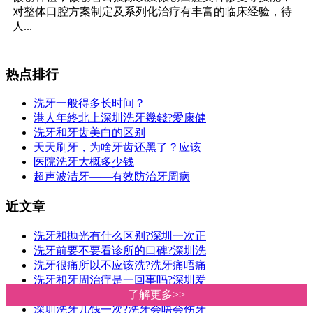
对整体口腔方案制定及系列化治疗有丰富的临床经验，待
人...
热点排行
洗牙一般得多长时间？
港人年終北上深圳洗牙幾錢?愛康健
洗牙和牙齿美白的区别
天天刷牙，为啥牙齿还黑了？应该
医院洗牙大概多少钱
超声波洁牙——有效防治牙周病
近文章
洗牙和抛光有什么区别?深圳一次正
洗牙前要不要看诊所的口碑?深圳洗
洗牙很痛所以不应该洗?洗牙痛唔痛
洗牙和牙周治疗是一回事吗?深圳爱
深圳洗牙价钱|爱康健洗牙收费明细
了解更多>>
了解更多>>
深圳洗牙几钱一次?洗牙会唔会伤牙