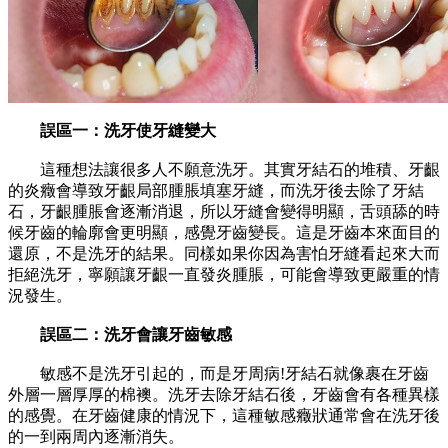
誤區一：洗牙使牙縫變大
這種想法讓很多人不願意洗牙。其實牙結石的堆積、牙齦
的炎癥會導致牙齦局部腫脹填塞牙縫，而洗牙後去除了牙結
石，牙齦腫脹會逐漸消退，所以牙縫會變得明顯，舌頭舔的時
候牙齒的輪廓會更明顯，感覺牙齒變長。這是牙齒本來面目的
還原，不是洗牙的結果。同樣如果你因為害怕牙縫看起來大而
拒絕洗牙，寧願讓牙齦一直發炎腫脹，可能會導致更嚴重的情
況發生。
誤區二：洗牙會讓牙齒敏感
敏感不是洗牙引起的，而是牙周病!牙結石就像裹在牙齒
外層一層厚厚的棉襖。洗牙去除牙結石後，牙齒會有各種異樣
的感覺。在牙齒健康的情況下，這種敏感癥狀通常會在洗牙後
的一到兩周內逐漸消失。