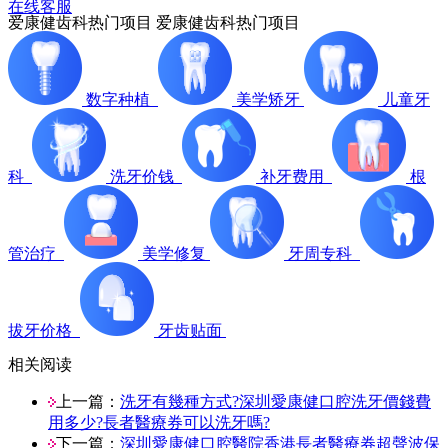
在线客服
爱康健齿科热门项目
爱康健齿科热门项目
数字种植
美学矫牙
儿童牙
科
洗牙价钱
补牙费用
根
管治疗
美学修复
牙周专科
拔牙价格
牙齿贴面
相关阅读
上一篇：
洗牙有幾種方式?深圳愛康健口腔洗牙價錢費
用多少?長者醫療券可以洗牙嗎?
下一篇：
深圳愛康健口腔醫院香港長者醫療券超聲波保