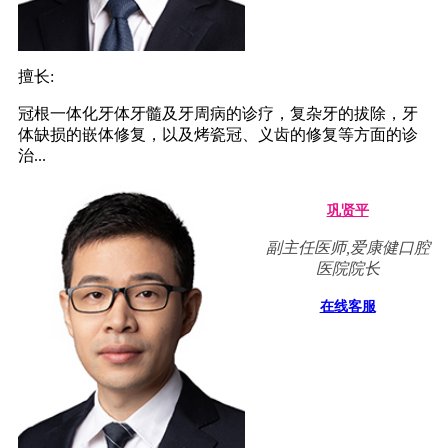
擅长:
冠根一体化牙体牙髓及牙周病的诊疗，复杂牙的拔除，牙
体缺损的嵌体修复，以及烤瓷冠、义齿的修复等方面的诊
治...
巩贤平
副主任医师,爱康健口腔
医院院长
在线客服