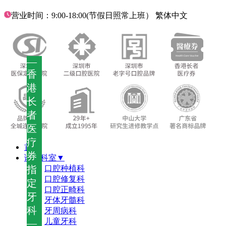
营业时间：9:00-18:00(节假日照常上班）
繁体中文
—
香
港
长
者
医
疗
首页
券
诊疗科室▼
指
口腔种植科
口腔修复科
定
口腔正畸科
牙
牙体牙髓科
科
牙周病科
儿童牙科
—