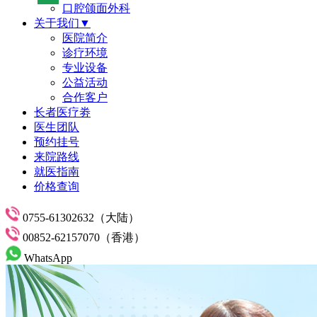
口腔颌面外科
关于我们▼
医院简介
诊疗环境
专业设备
公益活动
合作客户
长者医疗劵
医生团队
预约挂号
来院路线
就医指南
价格查询
0755-61302632（大陆）
00852-62157070（香港）
WhatsApp