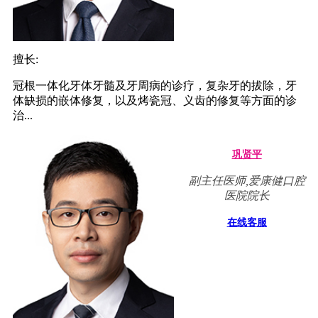
擅长:
冠根一体化牙体牙髓及牙周病的诊疗，复杂牙的拔除，牙
体缺损的嵌体修复，以及烤瓷冠、义齿的修复等方面的诊
治...
巩贤平
副主任医师,爱康健口腔
医院院长
在线客服