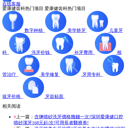
在线客服
爱康健齿科热门项目
爱康健齿科热门项目
数字种植
美学矫牙
儿童牙
科
洗牙价钱
补牙费用
根
管治疗
美学修复
牙周专科
拔牙价格
牙齿贴面
相关阅读
上一篇：
含鹽噴砂洗牙價格幾錢一次?深圳愛康健口腔
噴砂潔牙168元起/次!可用長者醫療券!