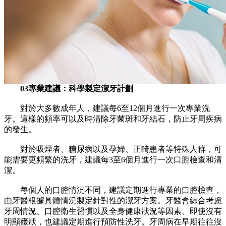
03專業建議：科學製定潔牙計劃
對於大多數成年人，建議每6至12個月進行一次專業洗
牙。這樣的頻率可以及時清除牙菌斑和牙結石，防止牙周疾病
的發生。
對於吸煙者、糖尿病以及孕婦、正畸患者等特殊人群，可
能需要更頻繁的洗牙，建議每3至6個月進行一次口腔檢查和清
潔。
每個人的口腔情況不同，建議定期進行專業的口腔檢查，
由牙醫根據具體情況製定針對性的潔牙方案。牙醫會綜合考慮
牙周情況、口腔衛生習慣以及全身健康狀況等因素。即使沒有
明顯癥狀，也建議定期進行預防性洗牙。牙周病在早期往往沒