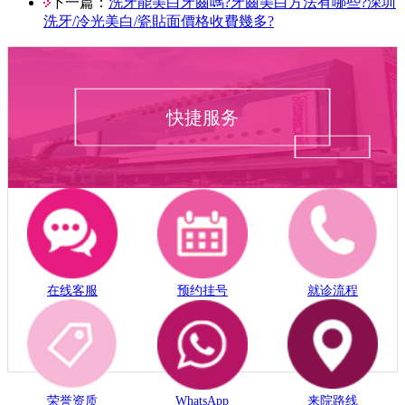
下一篇：
洗牙能美白牙齒嗎?牙齒美白方法有哪些?深圳
洗牙/冷光美白/瓷貼面價格收費幾多?
快捷服务
在线客服
预约挂号
就诊流程
荣誉资质
WhatsApp
来院路线