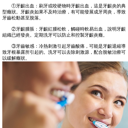
①牙齦出血：刷牙或咬硬物時牙齦出血，這是牙齦炎的典
型癥狀。牙齦炎如果不及時治療，有可能發展成牙周炎，導致
牙齒松動甚至脫落。
②牙齦腫脹：牙齦紅腫松軟，觸碰時軟易出血，說明牙齦
組織已經發炎。定期洗牙可以防止和控製牙齦炎癥。
③牙齒敏感：冷熱刺激引起牙齒酸痛，可能是牙齦退縮導
致牙根暴露所引起的。洗牙可以去除刺激源，配合脫敏治療可
以緩解癥狀。