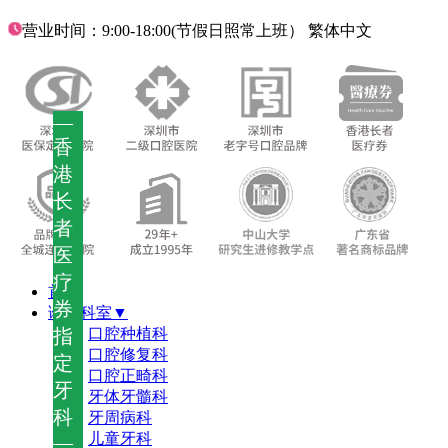
营业时间：9:00-18:00(节假日照常上班）
繁体中文
—
香
港
长
者
医
疗
首页
券
诊疗科室▼
指
口腔种植科
口腔修复科
定
口腔正畸科
牙
牙体牙髓科
科
牙周病科
儿童牙科
—