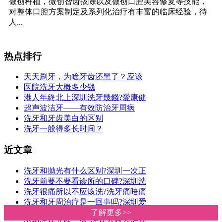
微创种植，微创智齿拔除以及微创口腔美容修复等技能，
对整体口腔方案制定及系列化治疗有丰富的临床经验，待
人...
热点排行
天天刷牙，为啥牙齿还黑了？应该
医院洗牙大概多少钱
港人年終北上深圳洗牙幾錢?愛康健
超声波洁牙——有效防治牙周病
洗牙和牙齿美白的区别
洗牙一般得多长时间？
近文章
洗牙和抛光有什么区别?深圳一次正
洗牙前要不要看诊所的口碑?深圳洗
洗牙很痛所以不应该洗?洗牙痛唔痛
洗牙和牙周治疗是一回事吗?深圳爱
深圳洗牙价钱|爱康健洗牙收费明细
了解更多>>
了解更多>>