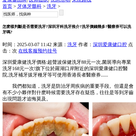
首页
>
牙体牙髓科
>
洗牙
>
怎麽樣判斷是否需要洗牙?深圳牙科洗牙推介?洗牙價錢幾多?醫療券可以洗
牙嗎?
时间：2025-03-07 11:42 来源：
洗牙
作者：
深圳爱康健口腔
点
击：
次
在线客服
预约挂号
深圳愛康健洗牙價格:超聲波保健洗牙88元一次,菌斑導向專業
洗牙168元一次!旗下位於羅湖口岸附近的深圳愛康健口腔醫
院,洗牙補牙拔牙種牙等可使用香港長者醫療券......
我們都知道，洗牙是防治牙周疾病的重要手段。但還是會
有不少小夥伴對什麽時候需要洗牙存在疑惑，往往是等到牙齒
出現問題才追悔莫及。