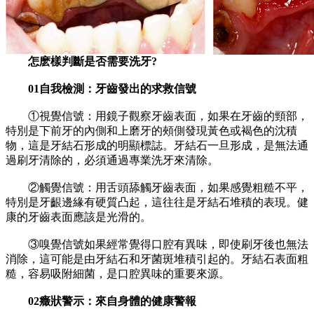
怎麽樣判斷是否需要洗牙?
01自我檢測：牙齒發出的求救信號
①視覺信號：用鏡子觀察牙齒表面，如果在牙齒的頸部，
特別是下前牙的內側和上磨牙的頰側發現黃色或褐色的沈積
物，這是牙結石形成的明顯標誌。牙結石一旦形成，是無法通
過刷牙清除的，必須通過專業洗牙來清除。
②觸覺信號：用舌頭舔觸牙齒表面，如果感覺粗糙不平，
特別是牙齦邊緣有硬質凸起，這往往是牙結石堆積的表現。健
康的牙齒表面應該是光滑的。
③嗅覺信號如果經常覺得口腔有異味，即使刷牙後也無法
消除，這可能是由牙結石和牙菌斑堆積引起的。牙結石表面粗
糙，容易吸附細菌，是口腔異味的重要來源。
02癥狀警示：來自身體的健康警報