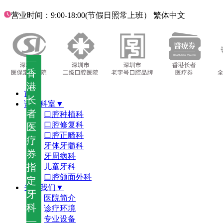
营业时间：9:00-18:00(节假日照常上班）
繁体中文
—
香
港
首页
长
诊疗科室▼
者
口腔种植科
口腔修复科
医
口腔正畸科
疗
牙体牙髓科
券
牙周病科
指
儿童牙科
口腔颌面外科
定
关于我们▼
牙
医院简介
科
诊疗环境
—
专业设备