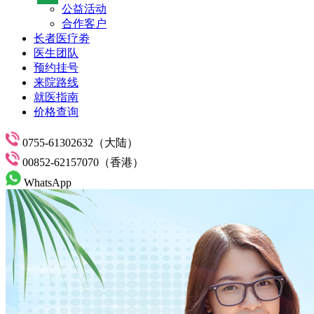
公益活动
合作客户
长者医疗劵
医生团队
预约挂号
来院路线
就医指南
价格查询
0755-61302632（大陆）
00852-62157070（香港）
WhatsApp