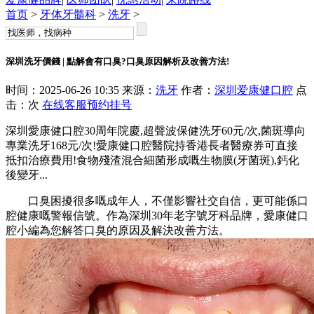
首页
>
牙体牙髓科
>
洗牙
>
深圳洗牙價錢 | 點解會有口臭?口臭原因解析及改善方法!
时间：2025-06-26 10:35 来源：
洗牙
作者：
深圳爱康健口腔
点
击：
次
在线客服
预约挂号
深圳愛康健口腔30周年院慶,超聲波保健洗牙60元/次,菌斑導向
專業洗牙168元/次!愛康健口腔醫院持香港長者醫療券可直接
抵扣治療費用!食物殘渣混合細菌形成嘅生物膜(牙菌斑),鈣化
後變牙...
‌口臭困擾很多嘅成年人‌，不僅影響社交自信，更可能係口
腔健康嘅警報信號。作為深圳30年老字號牙科品牌，愛康健口
腔小編為您解答口臭的原因及解決改善方法。