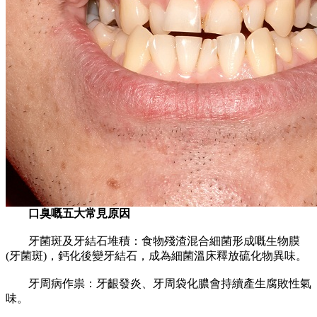
口臭嘅五大常見原因
‌牙菌斑及牙結石堆積‌：食物殘渣混合細菌形成嘅生物膜
(牙菌斑)，鈣化後變牙結石，成為細菌溫床釋放硫化物異味。
‌牙周病作祟‌：牙齦發炎、牙周袋化膿會持續產生腐敗性氣
味。