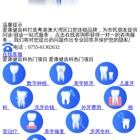
温馨提示
爱康健齿科打造粤港澳大湾区口腔连锁品牌，为市民朋友提供
问诊/就诊一站式服务， 点击在线咨询即获得一对一的咨询服
务， 我们将对您提出的问题作出专业回答并保护您的隐私!
电话：0755-61302632
在线客服
爱康健齿科热门项目
爱康健齿科热门项目
数字种植
美学矫牙
儿童牙
科
洗牙价钱
补牙费用
根
管治疗
美学修复
牙周专科