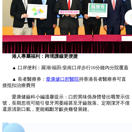
港人專屬福利：跨境護齒更便捷
▲ ‌口岸便利‌：羅湖/福田/皇崗口岸步行10分鐘內分院覆蓋
▲ ‌長者醫療券‌：
愛康健口腔醫院
持香港長者醫療券可直
接抵扣治療費用
愛康健齒科小編溫馨提示‌：口腔異味係身體發出嘅警示信
號，長期忽視可能引發牙周萎縮甚至牙齒脫落。定期潔牙不僅
還原清新口氣，更能截斷牙齦炎癥發展鏈。