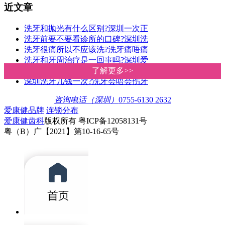
近文章
洗牙和抛光有什么区别?深圳一次正
洗牙前要不要看诊所的口碑?深圳洗
洗牙很痛所以不应该洗?洗牙痛唔痛
洗牙和牙周治疗是一回事吗?深圳爱
深圳洗牙价钱|爱康健洗牙收费明细
了解更多>>
了解更多>>
深圳洗牙几钱一次?洗牙会唔会伤牙
咨询电话（深圳）
0755-6130 2632
爱康健品牌
连锁分布
爱康健齿科
版权所有 粤ICP备12058131号
粤（B）广【2021】第10-16-65号