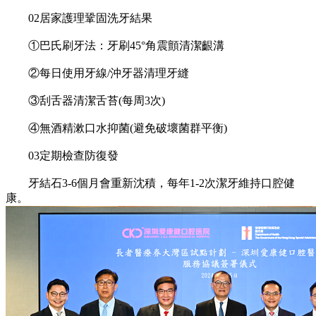
02居家護理鞏固洗牙結果
①巴氏刷牙法：牙刷45°角震顫清潔齦溝
②每日使用牙線/沖牙器清理牙縫
③刮舌器清潔舌苔(每周3次)
④無酒精漱口水抑菌(避免破壞菌群平衡)
03定期檢查防復發
牙結石3-6個月會重新沈積，‌每年1-2次潔牙‌維持口腔健
康。