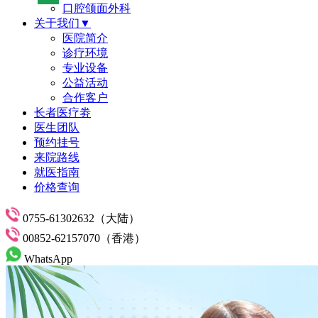
口腔颌面外科
关于我们▼
医院简介
诊疗环境
专业设备
公益活动
合作客户
长者医疗劵
医生团队
预约挂号
来院路线
就医指南
价格查询
0755-61302632（大陆）
00852-62157070（香港）
WhatsApp