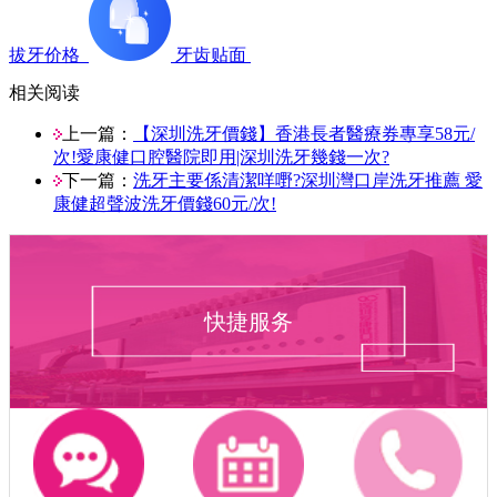
拔牙价格
牙齿贴面
相关阅读
上一篇：
【深圳洗牙價錢】香港長者醫療券專享58元/
次!愛康健口腔醫院即用|深圳洗牙幾錢一次?
下一篇：
洗牙主要係清潔咩嘢?深圳灣口岸洗牙推薦 愛
康健超聲波洗牙價錢60元/次!
快捷服务