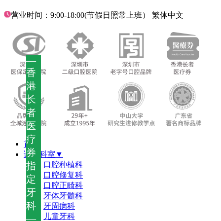
营业时间：9:00-18:00(节假日照常上班）
繁体中文
—
香
港
长
者
医
疗
首页
券
诊疗科室▼
指
口腔种植科
口腔修复科
定
口腔正畸科
牙
牙体牙髓科
科
牙周病科
儿童牙科
—