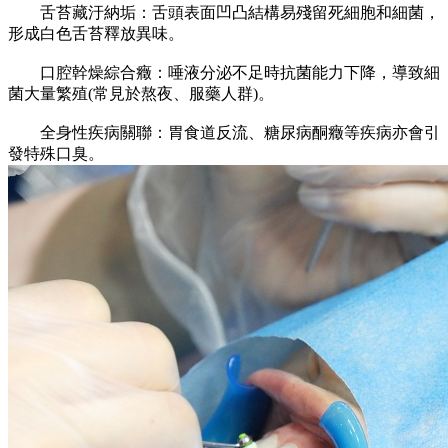
‌舌苔藏汙納垢‌：舌頭表面凹凸結構易殘留死細胞和細菌，
形成白色舌苔釋放異味。
‌口腔幹燥綜合癥‌：唾液分泌不足時抗菌能力下降，導致細
菌大量繁殖(常見於熬夜、服藥人群)。
‌全身性疾病關聯‌：胃食道反流、糖尿病酮癥等疾病亦會引
發特殊口臭。