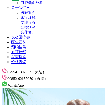
口腔颌面外科
关于我们▼
医院简介
诊疗环境
专业设备
公益活动
合作客户
长者医疗劵
医生团队
预约挂号
来院路线
就医指南
价格查询
0755-61302632（大陆）
00852-62157070（香港）
WhatsApp