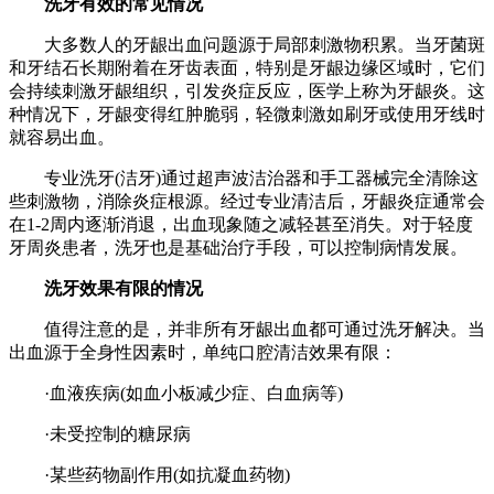
洗牙有效的常见情况
大多数人的牙龈出血问题源于局部刺激物积累。当牙菌斑
和牙结石长期附着在牙齿表面，特别是牙龈边缘区域时，它们
会持续刺激牙龈组织，引发炎症反应，医学上称为牙龈炎。这
种情况下，牙龈变得红肿脆弱，轻微刺激如刷牙或使用牙线时
就容易出血。
专业洗牙(洁牙)通过超声波洁治器和手工器械完全清除这
些刺激物，消除炎症根源。经过专业清洁后，牙龈炎症通常会
在1-2周内逐渐消退，出血现象随之减轻甚至消失。对于轻度
牙周炎患者，洗牙也是基础治疗手段，可以控制病情发展。
洗牙效果有限的情况
值得注意的是，并非所有牙龈出血都可通过洗牙解决。当
出血源于全身性因素时，单纯口腔清洁效果有限：
·血液疾病(如血小板减少症、白血病等)
·未受控制的糖尿病
·某些药物副作用(如抗凝血药物)