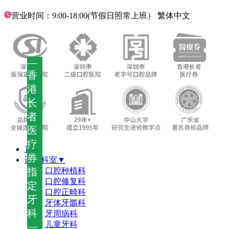
营业时间：9:00-18:00(节假日照常上班）
繁体中文
—
香
港
长
者
医
疗
首页
券
诊疗科室▼
指
口腔种植科
口腔修复科
定
口腔正畸科
牙
牙体牙髓科
科
牙周病科
儿童牙科
—