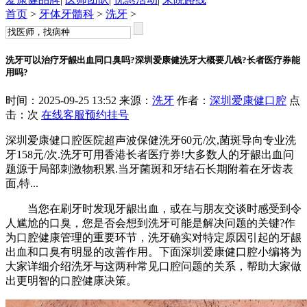
首页
>
牙体牙髓科
>
洗牙
>
洗牙可以治疗牙龈出血同口臭吗?深圳爱康健洗牙大概要几钱?长者医疗券能
用吗?
时间：2025-09-25 13:52 来源：
洗牙
作者：
深圳爱康健口腔
点
击：
次
在线客服
预约挂号
深圳爱康健口腔医院超声波保健洗牙60元/次,菌斑导向专业洗
牙158元/次.洗牙可用香港长者医疗券!大多数人的牙龈出血问
题源于局部刺激物积累.当牙菌斑和牙结石长期附着在牙齿表
面,特...
当您在刷牙时发现牙龈出血，或在与朋友交谈时感受到令
人尴尬的口臭，您是否会想到洗牙可能是解决问题的关键?作
为口腔健康管理的重要环节，洗牙确实对特定原因引起的牙龈
出血和口臭有明显的改善作用。下面深圳爱康健口腔小编将为
大家详细介绍洗牙与这两种常见口腔问题的关系，帮助大家做
出更明智的口腔健康决策。