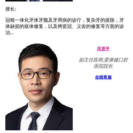
擅长:
冠根一体化牙体牙髓及牙周病的诊疗，复杂牙的拔除，牙
体缺损的嵌体修复，以及烤瓷冠、义齿的修复等方面的诊
治...
巩贤平
副主任医师,爱康健口腔
医院院长
在线客服