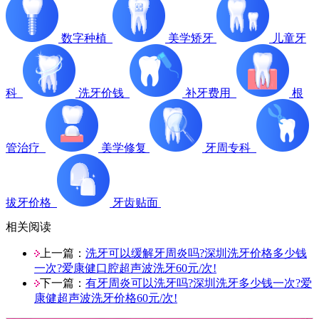
数字种植
美学矫牙
儿童牙
科
洗牙价钱
补牙费用
根
管治疗
美学修复
牙周专科
拔牙价格
牙齿贴面
相关阅读
上一篇：
洗牙可以缓解牙周炎吗?深圳洗牙价格多少钱
一次?爱康健口腔超声波洗牙60元/次!
下一篇：
有牙周炎可以洗牙吗?深圳洗牙多少钱一次?爱
康健超声波洗牙价格60元/次!