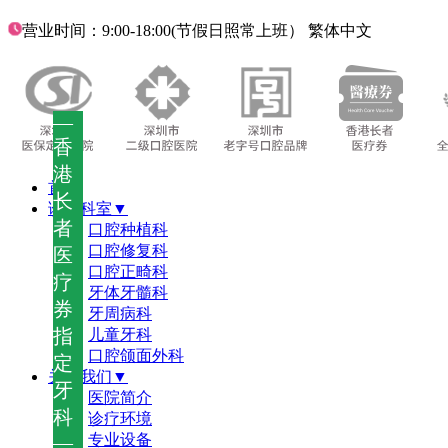
营业时间：9:00-18:00(节假日照常上班）
繁体中文
—
香
港
首页
长
诊疗科室▼
者
口腔种植科
口腔修复科
医
口腔正畸科
疗
牙体牙髓科
券
牙周病科
指
儿童牙科
口腔颌面外科
定
关于我们▼
牙
医院简介
科
诊疗环境
—
专业设备