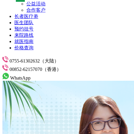
公益活动
合作客户
长者医疗劵
医生团队
预约挂号
来院路线
就医指南
价格查询
0755-61302632（大陆）
00852-62157070（香港）
WhatsApp