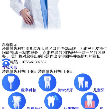
温馨提示
爱康健齿科打造粤港澳大湾区口腔连锁品牌，为市民朋友提供
问诊/就诊一站式服务， 点击在线咨询即获得一对一的咨询服
务， 我们将对您提出的问题作出专业回答并保护您的隐私!
电话：0755-61302632
在线客服
爱康健齿科热门项目
爱康健齿科热门项目
数字种植
美学矫牙
儿童牙
科
洗牙价钱
补牙费用
根