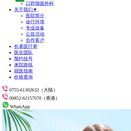
口腔颌面外科
关于我们▼
医院简介
诊疗环境
专业设备
公益活动
合作客户
长者医疗劵
医生团队
预约挂号
来院路线
就医指南
价格查询
0755-61302632（大陆）
00852-62157070（香港）
WhatsApp