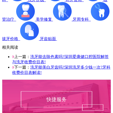
管治疗
美学修复
牙周专科
拔牙价格
牙齿贴面
相关阅读
上一篇：
洗牙能去除色素吗?深圳爱康健口腔医院解答
与洗牙收费价目表!
下一篇：
洗牙能美白牙齿吗?深圳洗牙多少钱一次?牙科
收费价目表解读!
快捷服务