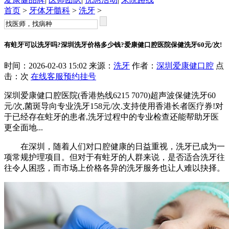
首页
>
牙体牙髓科
>
洗牙
>
有蛀牙可以洗牙吗?深圳洗牙价格多少钱?爱康健口腔医院保健洗牙60元/次!
时间：2026-02-03 15:02 来源：
洗牙
作者：
深圳爱康健口腔
点
击：
次
在线客服
预约挂号
深圳爱康健口腔医院(香港热线6215 7070)超声波保健洗牙60
元/次,菌斑导向专业洗牙158元/次.支持使用香港长者医疗券!对
于已经存在蛀牙的患者,洗牙过程中的专业检查还能帮助牙医
更全面地...
在深圳，随着人们对口腔健康的日益重视，洗牙已成为一
项常规护理项目。但对于有蛀牙的人群来说，是否适合洗牙往
往令人困惑，而市场上价格各异的洗牙服务也让人难以抉择。