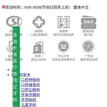
营业时间：9:00-18:00(节假日照常上班）
繁体中文
—
香
港
长
者
医
疗
首页
券
诊疗科室▼
指
口腔种植科
口腔修复科
定
口腔正畸科
牙
牙体牙髓科
科
牙周病科
儿童牙科
—