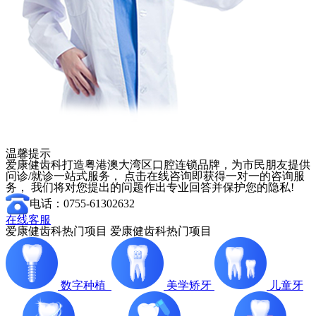
温馨提示
爱康健齿科打造粤港澳大湾区口腔连锁品牌，为市民朋友提供
问诊/就诊一站式服务， 点击在线咨询即获得一对一的咨询服
务， 我们将对您提出的问题作出专业回答并保护您的隐私!
电话：0755-61302632
在线客服
爱康健齿科热门项目
爱康健齿科热门项目
数字种植
美学矫牙
儿童牙