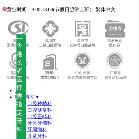
营业时间：9:00-18:00(节假日照常上班）
繁体中文
—
香
港
长
者
医
疗
首页
券
诊疗科室▼
指
口腔种植科
口腔修复科
定
口腔正畸科
牙
牙体牙髓科
科
牙周病科
儿童牙科
—