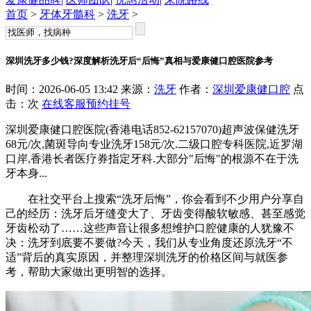
首页
>
牙体牙髓科
>
洗牙
>
深圳洗牙多少钱?深度解析洗牙后“后悔”真相与爱康健口腔医院参考
时间：2026-06-05 13:42 来源：
洗牙
作者：
深圳爱康健口腔
点
击：
次
在线客服
预约挂号
深圳爱康健口腔医院(香港电话852-62157070)超声波保健洗牙
68元/次,菌斑导向专业洗牙158元/次.二级口腔专科医院,近罗湖
口岸,香港长者医疗券指定牙科.大部分"后悔"的根源不在于洗
牙本身...
在社交平台上搜索“洗牙后悔”，你会看到不少用户分享自
己的经历：洗牙后牙缝变大了、牙齿变得酸软敏感、甚至感觉
牙齿松动了……这些声音让很多想维护口腔健康的人犹豫不
决：洗牙到底要不要做?今天，我们从专业角度还原洗牙“不
适”背后的真实原因，并整理深圳洗牙的价格区间与就医参
考，帮助大家做出更明智的选择。