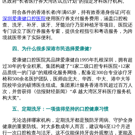
区政府“长者医疗券大湾区试点计划”的指定牙科医疗机构。
符合条件的香港长者(年满65岁，持有效香港身份证)可在
深圳爱康健口腔医院
使用医疗券支付服务费用，涵盖口腔检
查、洗牙、补牙、拔牙、牙髓治疗乃至种植牙等项目。医院还
专门设立了医疗券服务专窗，提供全程指引和粤语服务，为跨
境就医带来了实际便利。
四、为什么很多深港市民选择爱康健?
爱康健口腔医院其品牌爱康健自1995年扎根深圳，拥有超
过30年的专业积累。集团构建了“1家二级口腔专科医院+12家
品质统一的门诊”的规模化服务网络，配备近300台专业诊疗牙
椅和500余名医护团队，医师由北大、华西、中大、港中大等
院校毕业的硕博医生组成。集团累计服务香港市民超过百万人
次，并曾获得《信报财经新闻》“卓 越大湾区牙科医疗服务机
构大奖”。
五、定期洗牙：一项值得坚持的口腔健康习惯
无论选择哪家机构，定期洗牙都是预防牙周病、守护全身
健康的重要防线。对大多数成年人而言，建议每6至12个月进
行一次口腔检查与洁牙。这不仅能保持牙齿外观整洁，更能及