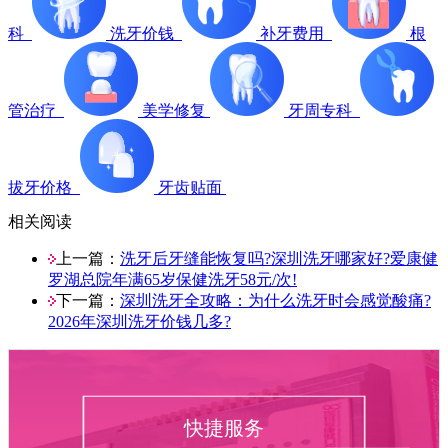
科
洗牙价钱
补牙费用
根
管治疗
美学修复
牙周专科
拔牙价格
牙齿贴面
相关阅读
上一篇：
洗牙后牙缝能恢复吗?深圳洗牙哪家好?爱康健
罗湖总院年满65岁保健洗牙58元/次!
下一篇：
深圳洗牙全攻略：为什么洗牙时会感觉酸痛?
2026年深圳洗牙价钱几多?
快捷服务