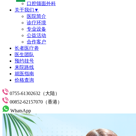
口腔颌面外科
关于我们▼
医院简介
诊疗环境
专业设备
公益活动
合作客户
长者医疗劵
医生团队
预约挂号
来院路线
就医指南
价格查询
0755-61302632（大陆）
00852-62157070（香港）
WhatsApp