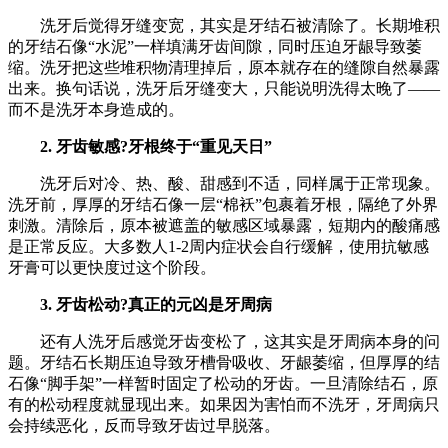
洗牙后觉得牙缝变宽，其实是牙结石被清除了。长期堆积
的牙结石像“水泥”一样填满牙齿间隙，同时压迫牙龈导致萎
缩。洗牙把这些堆积物清理掉后，原本就存在的缝隙自然暴露
出来。换句话说，洗牙后牙缝变大，只能说明洗得太晚了——
而不是洗牙本身造成的。
2. 牙齿敏感?牙根终于“重见天日”
洗牙后对冷、热、酸、甜感到不适，同样属于正常现象。
洗牙前，厚厚的牙结石像一层“棉袄”包裹着牙根，隔绝了外界
刺激。清除后，原本被遮盖的敏感区域暴露，短期内的酸痛感
是正常反应。大多数人1-2周内症状会自行缓解，使用抗敏感
牙膏可以更快度过这个阶段。
3. 牙齿松动?真正的元凶是牙周病
还有人洗牙后感觉牙齿变松了，这其实是牙周病本身的问
题。牙结石长期压迫导致牙槽骨吸收、牙龈萎缩，但厚厚的结
石像“脚手架”一样暂时固定了松动的牙齿。一旦清除结石，原
有的松动程度就显现出来。如果因为害怕而不洗牙，牙周病只
会持续恶化，反而导致牙齿过早脱落。